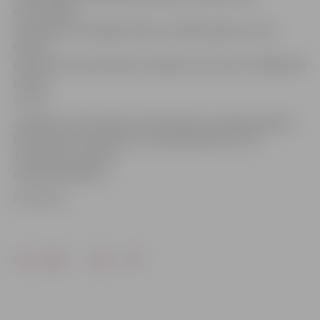
sarunvalodu
izmantojot tieši angļu valodu. Vairākus gadus viņš ar
saviem
studentiem apciemojis Portugāli, taču šoreiz izvēlējušies
Latviju
un LLU.
Jāpiebilst, ka ikvienam interesentam ir iespēja aplūkot
fotoizstādi «Draudzība», kurā apskatāma LLU un
Tokušimas studentu
neparastā ikdiena.
Foto: llu.lv
Drukāt
Dalīties