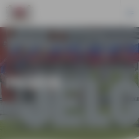
PILSĒTĀ