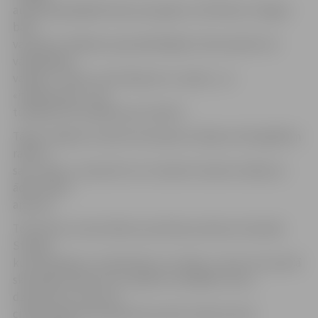
auditorijā pārģērbušies par japāņu multfilmas «Dragon
ball»
varoņiem. Pasākuma apmeklētājiem tika iemācīti arī
vārdi japāņu
valodā – «kavai», kā tulkojums ir «jauks», un
«itadakimasu», kas
tulkojams kā «paldies par maltīti».
Tāpat Japānas studenti latviešiem mācīja ar hieroglifiem
rakstīt
savu vārdu, turpretim LLU studenti viesiem mācīja no
ādas veidot
aproces.
Tokušimas universitātes asociētais profesors Donalds
Sturge,
kurš atceļojis ar studentiem uz Latviju, uzsver, ka viņa kā
skolotāja uzdevums ir panākt, ka dažādu tautu,
dzimuma un vecuma
cilvēki spēj savā starpā komunicēt, bieži vien kā