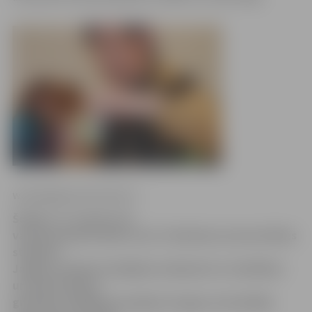
www.jelgavasvestnesis.lv
Šodien, 17. martā, LLU
valodu katedrā tikās LLU un Tokušimas universitātes
studenti.
Japāņu studenti mūsējiem mācīja ēst ar irbulīšiem
un krāsot īpašus
grafiskus zīmējumus japāņu mangas, bet pārējie