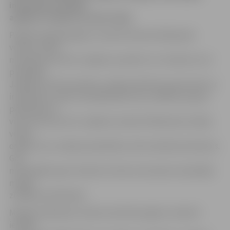
interesenti aicināti
aplūkot izstādi LLU aulas foajē.
Pasākuma gaitā japāņu studenti demonstrēja pašu
veidotu video
materiālu par dzīvi Japānā, savukārt LLU studenti, kuri
piedalījās
Japānas kultūras dienās, varēja iemācīties pareizi ēsts ar
irbulīšiem un pēc tam pārbaudīt savu veiklību pupiņu
pārlikšanā no
viena trauciņa otrā. Japānas studenti klātesošos mācīja
veidot
origami, kur, sekojot pamācībai, tika izveidotas klavieres.
Gan
mācībspēki, gan studenti ar lielu entuziasmu iesaistījās
mangu
zīmējuma krāsošanā.
Mangu krāsošanas uzdevuma brīdī, japāņu studenti
ieradās