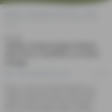
Sākumlapa
Portāla “Jelgavas Vēstnesis” arhīvs
Pilsētā
Japāņu studenti jelgavniekiem māca ēst ar irbulīšiem un krāsot
mangas
Klausīties
Japāņu studenti jelgavniekiem
māca ēst ar irbulīšiem un krāsot
mangas
17/03/2014
Pilsētā
Portāla “Jelgavas Vēstnesis” arhīvs
Šodien, 17. martā, LLU valodu katedrā tikās LLU un
Tokušimas universitātes studenti. Japāņu studenti
mūsējiem mācīja ēst ar irbulīšiem un krāsot īpašus
grafiskus zīmējumus japāņu mangas, bet pārējie
interesenti aicināti aplūkot izstādi LLU aulas foajē.