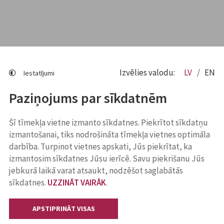
Izvēlies valodu:
LV
EN
Iestatījumi
Paziņojums par sīkdatnēm
Šī tīmekļa vietne izmanto sīkdatnes. Piekrītot sīkdatņu
izmantošanai, tiks nodrošināta tīmekļa vietnes optimāla
darbība. Turpinot vietnes apskati, Jūs piekrītat, ka
izmantosim sīkdatnes Jūsu ierīcē. Savu piekrišanu Jūs
jebkurā laikā varat atsaukt, nodzēšot saglabātās
sīkdatnes.
UZZINĀT VAIRĀK
.
APSTIPRINĀT VISAS