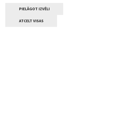
PIELĀGOT IZVĒLI
ATCELT VISAS
Kontakti
Jelgavas valstpilsētas pašvaldība
Lielā iela 11, Jelgava, LV-3001
+371 63005522
pasts@jelgava.lv
Klientu apkalpošana