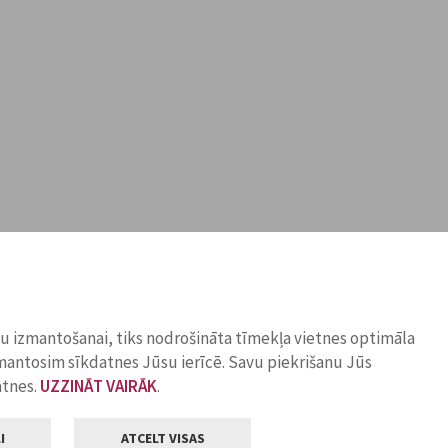
ņu izmantošanai, tiks nodrošināta tīmekļa vietnes optimāla
zmantosim sīkdatnes Jūsu ierīcē. Savu piekrišanu Jūs
atnes.
UZZINĀT VAIRĀK
.
I
ATCELT VISAS