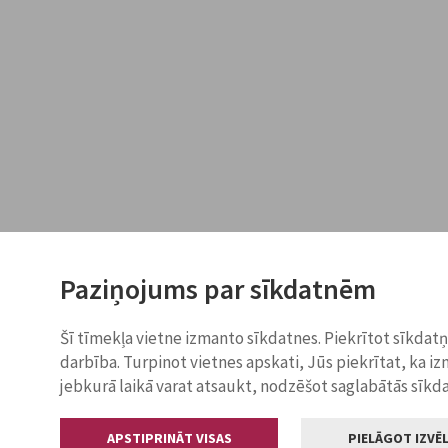
Paziņojums par sīkdatnēm
Šī tīmekļa vietne izmanto sīkdatnes. Piekrītot sīkdat
darbība. Turpinot vietnes apskati, Jūs piekrītat, ka i
jebkurā laikā varat atsaukt, nodzēšot saglabātās sīkd
APSTIPRINĀT VISAS
PIELĀGOT IZVĒL