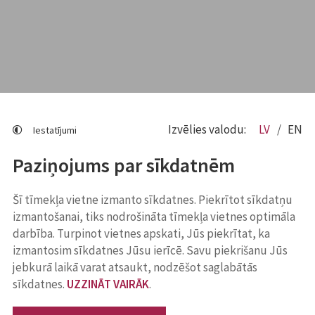
Izvēlies valodu:
LV
EN
Iestatījumi
Paziņojums par sīkdatnēm
Šī tīmekļa vietne izmanto sīkdatnes. Piekrītot sīkdatņu
izmantošanai, tiks nodrošināta tīmekļa vietnes optimāla
darbība. Turpinot vietnes apskati, Jūs piekrītat, ka
izmantosim sīkdatnes Jūsu ierīcē. Savu piekrišanu Jūs
jebkurā laikā varat atsaukt, nodzēšot saglabātās
sīkdatnes.
UZZINĀT VAIRĀK
.