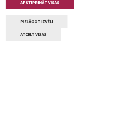
APSTIPRINĀT VISAS
PIELĀGOT IZVĒLI
ATCELT VISAS
Kontakti
Jelgavas valstpilsētas pašvaldība
Lielā iela 11, Jelgava, LV-3001
+371 63005522
pasts@jelgava.lv