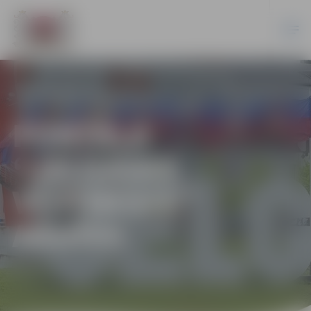
PORTĀLA
“JELGAVAS
VĒSTNESIS”
ARHĪVS