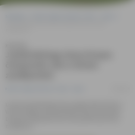
Sākumlapa
Portāla “Jelgavas Vēstnesis” arhīvs
Sports
Jauktā kērlinga izlase Eiropas čempionātu sāk ar diviem
zaudējumiem
Klausīties
Jauktā kērlinga izlase Eiropas
čempionātu sāk ar diviem
zaudējumiem
15/09/2014
Portāla “Jelgavas Vēstnesis” arhīvs
Sports
Latvijas jauktā kērlinga izlase ar jelgavniekiem Kārli un
Vinetu Smilgām sastāvā piedalās Eiropas čempionātā.
Diemžēl pirmajā dienā mūsu izlase piedzīvojusi divus
zaudējumus.