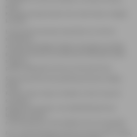
inform
Kērlinga asociācija. Šodien mūsu izlase tiksies ar Anglijas
komandu.
Eiropas jaukto komandu čempionāts no 13. līdz 20.
septembrim
norisinās Kopenhāgenā, Dānijā. Latvija šajās sacensībās
piedalījusies kopš to pirmsākumiem 2005. gadā, labāko
sniegumu
parādot 2006. gadā, kad tika izcīnīta devītā vieta.
Šajā čempionātā Latvija spēlē B grupā kopā ar Angliju,
Čehiju,
Krieviju, Poliju, Skotiju, Slovākiju un Šveici. Kopumā
sacensības
piedalās 25 komandas, ceturtdaļfinālā iekļūs divas
labākās komandas
no katras grupas un divas labākās trešo vietu ieguvējas.
Foto: Latvijas Kērlinga asociācija. No kreisās: Kārlis Smilga,