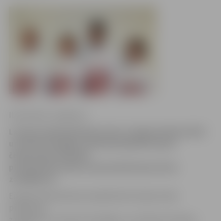
Ilze Knusle-Jankevica
Latvijas jauktā kērlinga izlase ar jelgavniekiem Kārli
un Vinetu Smilgām sastāvā piedalās Eiropas
čempionātā. Diemžēl
pirmajā dienā mūsu izlase piedzīvojusi divus
zaudējumus.
Eiropas čempionāta pirmajā dienā Latvijas izlase
piedzīvoja
zaudējumu ar 4:5 pret Slovākiju un ar 6:8 pret Skotiju,