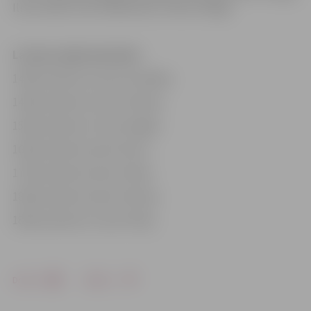
Iluta Linde, Arnis Veidemanis, Vineta Smilga.
Latvijas spēļu kalendārs
14.09. pulksten 13 pret Slovākiju
14.09. pulksten 21 pret Skotiju
15.09. pulksten 17 pret Angliju
16.09. pulksten 9 pret Šveici
17.09. pulksten 9 pret Čehiju
18.09. pulksten 9 pret Krieviju
18.09. pulksten 17 pret Poliju
Drukāt
Dalīties