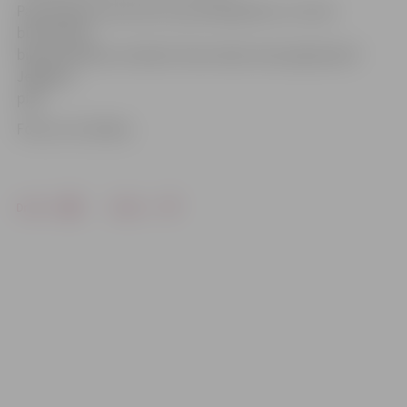
Pašvaldībā arī precizē, ka privātīpašums, uz kura
būvniecība
bija paredzēta, atrodas Cukura ielā, nevis pļavā pretī
Jelgavas
pilij.
Foto: no JV arhīva
Drukāt
Dalīties