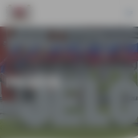
PILSĒTĀ