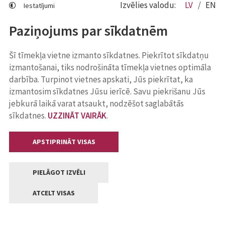
Izvēlies valodu:
LV
EN
Iestatījumi
Paziņojums par sīkdatnēm
Šī tīmekļa vietne izmanto sīkdatnes. Piekrītot sīkdatņu
izmantošanai, tiks nodrošināta tīmekļa vietnes optimāla
darbība. Turpinot vietnes apskati, Jūs piekrītat, ka
izmantosim sīkdatnes Jūsu ierīcē. Savu piekrišanu Jūs
jebkurā laikā varat atsaukt, nodzēšot saglabātās
sīkdatnes.
UZZINĀT VAIRĀK
.
APSTIPRINĀT VISAS
PIELĀGOT IZVĒLI
ATCELT VISAS