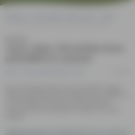
Sākumlapa
Portāla “Jelgavas Vēstnesis” arhīvs
Pilsētā
Jauna «Depo» būvniecības iecere pašvaldībā nav saņemta
Klausīties
Jauna «Depo» būvniecības iecere
pašvaldībā nav saņemta
19/10/2016
Pilsētā
Portāla “Jelgavas Vēstnesis” arhīvs
Ņemot vērā iedzīvotāju interesi un aktivitāti, Jelgavas
pilsētas pašvaldība vēlreiz vērš jelgavnieku uzmanību uz
to, ka iesniegtais būvniecības ieceres pieteikums
lielveikala «Depo» būvniecībai ir noraidīts un cits nav
saņemts.