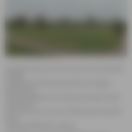
Pašvaldība informē, ka SIA «Auras centrs» pēc sākotnējā
projekta
noraidīšanas tiesā iesniedza prasību pret Jelgavas
pilsētas domi,
kurā apstrīdēja lēmumu nesaskaņot lielveikala «Depo»
izbūvi Cukura
ielā, taču pēc tam to atsauca. Šobrīd jauna būvniecības
iecere
Jelgavas pašvaldībā nav saņemta.