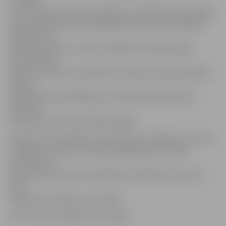
vai arī tā bijusi viena no kopijām, ko laikā līdz 1933. gadam
galvanoplastikas tehnikā izgatavoja Valsts Vērtspapīru
spiestuvē un
dāvināja skolām un valsts iestādēm. Cik šādu kopiju
kopumā bijis,
šobrīd nav zināms, tāpat kā nav zināms arī paša oriģināla
liktenis.
Pašlaik atjaunotajā Rīgas pilī Jāņa Čakstes piemiņas
kabinetā
atrodas viena no krūšutēla kopijām.
Izdevies arī noskaidrot, ka jau Valsts prezidentu Gustava
Zemgala un Alberta Kvieša laikā Rīgas pilī atradās
Konstantīna
Rončevska veidots Jāņa Čakstes krūšutēls, bet vai tas
bijis
oriģināls, vai kopija, nav zināms.
Foto: Valsts prezidenta kanceleja