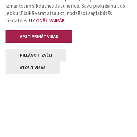
izmantosim sīkdatnes Jūsu ierīcē. Savu piekrišanu Jūs
jebkurā laikā varat atsaukt, nodzēšot saglabātās
sīkdatnes.
UZZINĀT VAIRĀK
.
APSTIPRINĀT VISAS
PIELĀGOT IZVĒLI
ATCELT VISAS
Kontakti