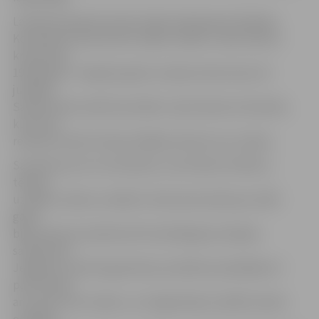
Latvijas pirmās brīvvalsts laika ievērojamais tēlnieks
Konstantīns Rončevskis radījis vairākus Jāņa Čakstes
krūšutēlus.
1930. gada 1. maijā par godu Latvijas Satversmes 10.
jubilejai
Saeimas sēžu zālē tika atklāts Jāņa Čakstes krūšutēls,
kurā viņš
redzams frakā. Šī darba tālākais liktenis nav zināms.
Savukārt par otru krūšutēlu, kurā Čakste attēlots,
tērpies
uzvalkā, zināms, ka šāds K. Rončevska darbs jau 1925.
gadā
bija redzams Academia Petrina150 gadu jubilejas
sarīkojumā
Jelgavā, kurā kā augstskolas audzēknis piedalījās arī
pats Čakste
ar kundzi. Nav zināms, vai Jelgavā bijis izstādīts darba
oriģināls,