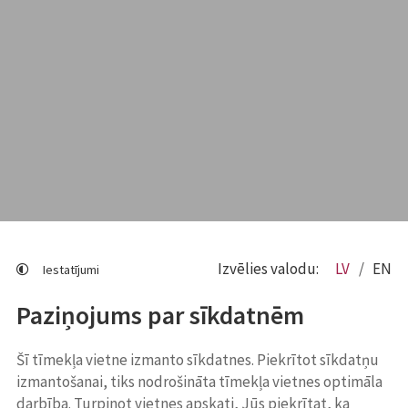
Izvēlies valodu:
LV
EN
Iestatījumi
Paziņojums par sīkdatnēm
Šī tīmekļa vietne izmanto sīkdatnes. Piekrītot sīkdatņu
izmantošanai, tiks nodrošināta tīmekļa vietnes optimāla
darbība. Turpinot vietnes apskati, Jūs piekrītat, ka