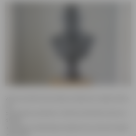
Valsts prezidenta kancelejas aicinājumam sniegt liecības
par
pirmā Valsts prezidenta J.Čakstes krūšutēla izcelsmi un
dalīties
atmiņās par tā sākotnējo atrašanās vietu atsaucās vairāki
iedzīvotāji.