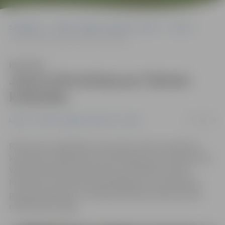
Sākumlapa
Portāla “Jelgavas Vēstnesis” arhīvs
Latvijā
Jauna informācija par Čakstes krūšutēlu
Klausīties
Jauna informācija par Čakstes
krūšutēlu
15/10/2016
Latvijā
Portāla “Jelgavas Vēstnesis” arhīvs
Pateicoties sabiedrības atsaucībai, Valsts prezidenta
kanceleja uzzinājusi jaunu informāciju par Latvijas pirmā
Valsts prezidenta Jāņa Čakstes krūšutēla izcelsmi.
Krūšutēls, kas šobrīd atrodas Rīgas pilī, Jāņa Čakstes
piemiņas kabinetā, ir tēlnieka Konstantīna Rončevska
radītā darba kopija.