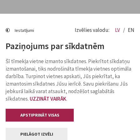
Izvēlies valodu:
LV
EN
Iestatījumi
Paziņojums par sīkdatnēm
Šī tīmekļa vietne izmanto sīkdatnes. Piekrītot sīkdatņu
izmantošanai, tiks nodrošināta tīmekļa vietnes optimāla
darbība. Turpinot vietnes apskati, Jūs piekrītat, ka
izmantosim sīkdatnes Jūsu ierīcē. Savu piekrišanu Jūs
jebkurā laikā varat atsaukt, nodzēšot saglabātās
sīkdatnes.
UZZINĀT VAIRĀK
.
APSTIPRINĀT VISAS
PIELĀGOT IZVĒLI