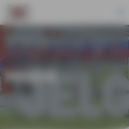
PILSĒTĀ