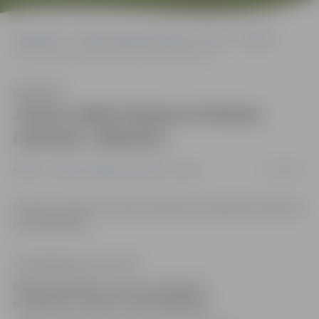
Sākumlapa
Portāla “Jelgavas Vēstnesis” arhīvs
Pilsētā
Jauna valde Ukraiņu kultūras centram «Džerelo»
Klausīties
Jauna valde Ukraiņu kultūras
centram «Džerelo»
19/02/2015
Pilsētā
Portāla “Jelgavas Vēstnesis” arhīvs
Ukraiņu kultūras centram «Džerelo» mainījusies valde un
priekšsēdētājs.
www.jelgavasvestnesis.lv
Ukraiņu kultūras centram «Džerelo»
mainījusies valde un priekšsēdētājs.