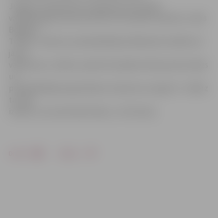
Jelgavas Sabiedrības integrācijas pārvaldes
vadītāja Ilga Antuža informē, ka turpmāk «Džerelo» vadīs
Bogdans
Timkivs. «Reizē ar priekšsēdētāja vēlēšanām ievēlēta arī
jauna
valde piecu cilvēku sastāvā. Šonedēļ notiek jaunās valdes
un
priekšsēdētāja reģistrēšana Uzņēmumu reģistrā – tiklīdz
tas tiks
izdarīts, viņi varēs sākt darbu,» tā I.Antuža.
Drukāt
Dalīties