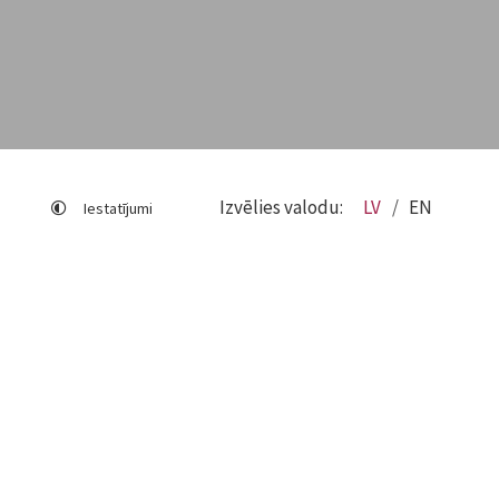
Izvēlies valodu:
LV
EN
Iestatījumi