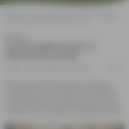
Sākumlapa
Portāla “Jelgavas Vēstnesis” arhīvs
Jauniešiem
Jaunieši apgūst kaujas un izdzīvošanas prasmes
Klausīties
Jaunieši apgūst kaujas un
izdzīvošanas prasmes
14/10/2016
Jauniešiem
Portāla “Jelgavas Vēstnesis” arhīvs
Šodien visas dienas garumā nometņu vietā «Lediņi»
notika piedzīvojumu un izaicinājumu spēle skolēniem
«Jaunie Rīgas sargi», kurā tikās jaunieši no vairāk nekā
desmit skolām. Skolēni visas dienas garumā sacentās, lai
noskaidrotu ātrāko, spēcīgāko un saliedētāko komandu.