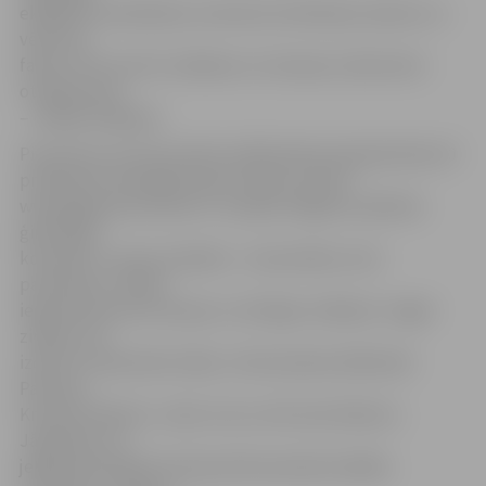
ekipējuma atlasīšanā, nometnes ierīkošanā, sakaros un
vēstures
faktos. Pēc tam šīs zināšanas un iemaņas ir jāizmanto
otrajā posmā
– misijas skrējienā.
Pie posma, kurā sacensību dalībniekiem bija jāizvēlas 20
priekšmeti sekmīgai kaujas misijai, portāls
www.jelgavasvestnesis.lv sastapa Jelgavas Spīdolas
ģimnāzijas
komanda «Jaunie reindžeri». «Sacensības ir ļoti
pamācošas, tiešām
ieguvām jaunas emocijas un vērtīgas zināšanas. Tagad
zināsim, kā
izdzīvot mežā nakts laikā,» tā komandas dalībnieki
Patrīcija,
Kristīne, Roberts, Jānis, Ilva un vēl viens Roberts.
Jāpiebilst, ka
jelgavnieki šajā kontrolpunktā sasniedza labāko