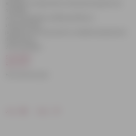
apzinīgu un Latvijas vēsturi zinošu jauno paaudzi, kas
orientējas
valsts aizsardzības, drošības politikas un
starptautiskajos
jautājumos, prot komunicēt un strādāt komandā, kā arī
darboties āra
dzīves apstākļos.
SACENSĪBU
REZULTĀTI
Foto: Austris Auziņš
Drukāt
Dalīties