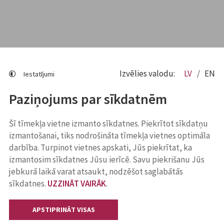
Izvēlies valodu:
LV
EN
Iestatījumi
Paziņojums par sīkdatnēm
Šī tīmekļa vietne izmanto sīkdatnes. Piekrītot sīkdatņu
izmantošanai, tiks nodrošināta tīmekļa vietnes optimāla
darbība. Turpinot vietnes apskati, Jūs piekrītat, ka
izmantosim sīkdatnes Jūsu ierīcē. Savu piekrišanu Jūs
jebkurā laikā varat atsaukt, nodzēšot saglabātās
sīkdatnes.
UZZINĀT VAIRĀK
.
APSTIPRINĀT VISAS