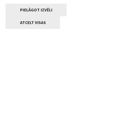
PIELĀGOT IZVĒLI
ATCELT VISAS
Kontakti
Jelgavas valstpilsētas pašvaldība
Lielā iela 11, Jelgava, LV-3001
+371 63005522
pasts@jelgava.lv