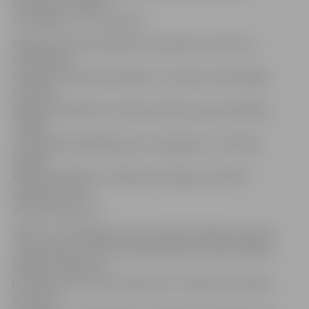
rezultātu un ieguva
maksimālos – 20 – punktus.
Edgara Kauliņa Lielvārdes vidusskolas 11. klase uz
sacensībām
ieradās ar divām komandām, un, klases audzinātājas
Sarmītes
Štekeles atbalstīti, sniedza imitētu pirmo palīdzību.
«Šādās
sacensībās piedalāmies jau trešo gadu, šī ir lieliska
iespēja
klasei saliedēties. Tiešām ļoti vērtīgs un pozitīvs
pasākums, kurš
audzina raksturu.»
Spēle «Jaunie Rīgas sargi» atraktīvā veidā popularizē
Jaunsardzes kustību un Nacionālos bruņotos spēkus
(NBS) pusaudžu un
jauniešu vidū. Tās virsuzdevums ir veidot patriotisku,
pilsoniski