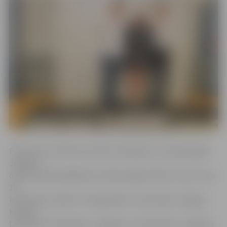
Pulksten 10 notika sacensību atklāšana, kurā piedalījās
Jelgavas
domes priekšsēdētāja vietnieks Aigars Rublis, kā arī visas
18
komandas: skolēni no Augstkalnes vidusskolas, Edgara
Kauliņa
Lielvārdes vidusskolas, Jelgavas 4. vidusskolas, Jelgavas