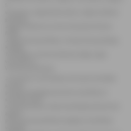
5.
vidusskolas, Jelgavas6.vidusskolas, Jelgavas Spīdolas
ģimnāzijas,
Jelgavas tehnikuma, Vircavas vidusskolas Platones
filiāles,
Jelgavas Valsts ģimnāzijas, Jūrmalas Valsts ģimnāzijas,
Kuldīgas
Tehnoloģiju un tūrisma tehnikuma, Rīgas Juglas
vidusskolas un
Vecsaules pamatskolas.
Jaunsardzes un informācijas centra sporta metodiķis
sarunā ar
portālam www.jelgavasvestnesis.lv pastāstīja, ka
sacensības sastāv
no diviem posmiem. Sešās teorētiskajās darbnīcās tiek
apgūtas
prasmes pirmās palīdzības sniegšanā, orientēšanās,
vajadzīgā