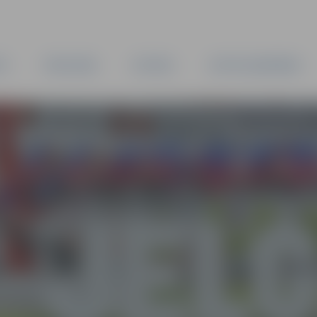
TA
PAŠVALDĪBA
IESTĀDES
KAPITĀLSABIEDRĪBAS