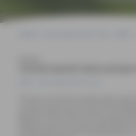
Sākumlapa
Portāla “Jelgavas Vēstnesis” arhīvs
Izglītība
Klausīties
Jaunieši iepazīst Valsts policija
Izglītība
Portāla “Jelgavas Vēstnesis” arhīvs
«Vēl nezinu, ar ko saistīt savu nākotni, tāpēc, manuprā
un varbūt arī apsvērt domu par konkrētas profesijas ap
gan gribētu apgūt profesiju, lai ātrāk varu sākt strādā
darbojusies, un tas jau tomēr ir kaut kas līdzīgs darbam
Natālija. Viņa bija viena no apmēram 100 jauniešiem, 
apmeklēja karjeras pasākumu «Iepazīsti kadetu dzīvi un