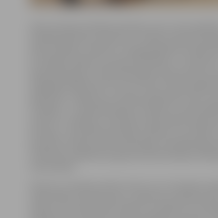
Valsts policijas koledžas pārstāvji uzsver, ka šīs izglītī
iestādes galvenais uzdevums ir cilvēku kvalitatīvi sa
Valsts policijā, turklāt šī ir vienīgā izglītības iestāde La
kurā izglīto nākamos policijas darbiniekus. Jaunieši ti
iepazīstināti gan ar nepieciešamajiem dokumentiem, 
iestājpārbaudījumiem, kas sevī ietver fiziskās sagatav
pārbaudes, vērīguma un atmiņas pārbaudes testu, kā 
testēšanu. «Ja šie pārbaudījumi nokārtoti, tad kandid
nosūtīts uz Iekšlietu ministrijas medicīniskās ekspert
komisiju,» tā koledžas pārstāvji, piebilstot, ka mācību
jaunietis ik mēnesi saņem darba algu minimālās algas
turklāt pēc izglītības programmas absolvēšanas tiek 
vieta policijā.
Vairums uzrunāto jauniešu atzīst, ka uz šo karjeras 
vairāk nākuši intereses pēc, jo nākotnes profesija viņie
skaidra, taču daļa tomēr norāda, ka redzētais un dzird