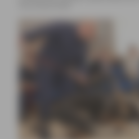
Valsts policijas koledžā.