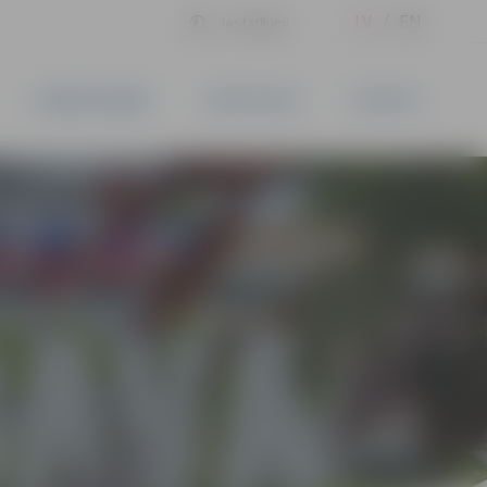
LV
EN
Iestatījumi
UZŅĒMĒJDARBĪBA
PAKALPOJUMI
KONTAKTI