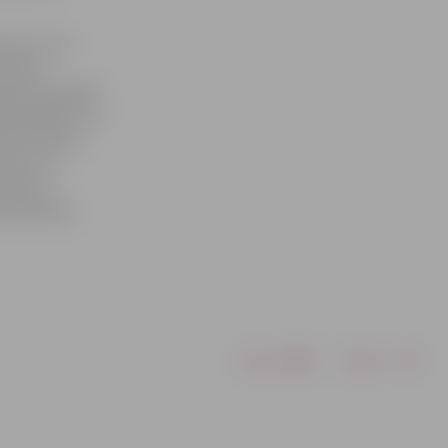
umiem, kuru
licistu
āties koledžā.
0 kandidātu un
šies bija ap
tur, lai
ilvēki uz
nas akmens»
Drukāt
Dalīties