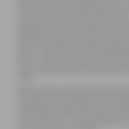
ietekmēt viņu izvēli par labu šai izglītības iestādei. «P
darbs man šķiet interesants, tāpēc pieļauju, ka ar to v
saistīt savu nākotni,» saka 12. klases skolniece Adelīna
Devītklasnieks Rihards bilst, ka, viņaprāt, esot aktīvā
ir pārāk daudz risku, tostarp nākas darboties ar dzīvī
apdraudošām lietām. «Bērnībā, protams, visi zēni vēla
policistiem, arī es gribēju, taču tagad esmu apņēmies
medicīnu,» tā viņš. Savukārt Aivars no Spīdolas ģimnāzi
klases teic: «Mans tētis ir policists, tāpēc šī darba ikdi
labi zinu. Es redzu, kā tētis strādā, un saprotu, ka tas 
Es gribu strādāt kādā radošākā profesijā, piemēram, k
režisoru.»
Jāpiebilst, ka Valsts policijas koledžas pārstāvji jauni
demonstrēja tuvcīņas paraugdemonstrējumus, ļāva da
stendā, iegūt savu pirkstu nospiedumus, taču vislielā
izraisīja kinologu paraugdemonstrējumi, uzskatāmi p
dienestā strādā rotveilers, kurš specializējies person
un vācu aitas sugas suns, kurš skaitās patruļsuns un i