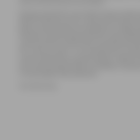
veikt arī bīstamu personu aizturēšanu.
Koledžas pārstāvji lēš, ka pēc šādiem karjeras pasāk
laikā tiek stāstīts par skolu un demonstrēta topošo po
ikdiena, apmēram 20 procenti dalībnieku arī mēģina st
Piemēram, septembrī bija pieteikušies vairāk nekā 50
uzņemti tika 120, savukārt ziemas uzņemšanā pieteiku
130 – 140, bet uzņemti – 25. Caurmērā konkurss, kas jāiz
uzsāktu mācības Valsts policijas koledžā, ir vidēji 4,5 c
vietu. Skolas pārstāvji norāda, ka vislielākais «klupša
ir fiziskās sagatavotības pārbaudes.
Foto: Raitis Supe