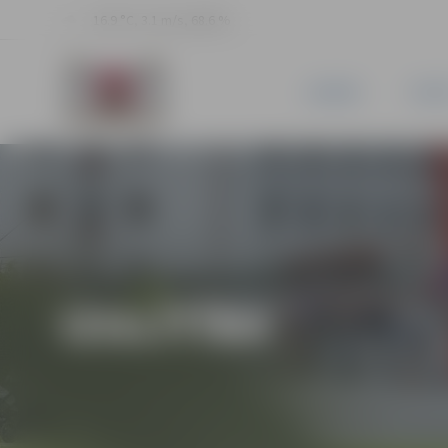
16.9 °C, 3.1 m/s, 68.6 %
JAUNUMI
PILSĒ
IZGLĪTĪBA