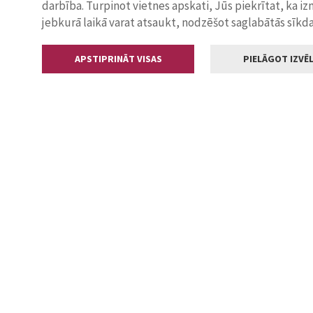
darbība. Turpinot vietnes apskati, Jūs piekrītat, ka i
jebkurā laikā varat atsaukt, nodzēšot saglabātās sīkd
APSTIPRINĀT VISAS
PIELĀGOT IZVĒL
Kontakti
Jelgavas valstp
Lielā iela 11
+371 630055
pasts@jelga