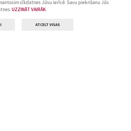
zmantosim sīkdatnes Jūsu ierīcē. Savu piekrišanu Jūs
atnes.
UZZINĀT VAIRĀK
.
I
ATCELT VISAS
Klientu apkalpošana
ilsētas pašvaldība
Darba laiks
, Jelgava, LV-3001
Pirmdienās
8.00 - 18.00
Otrdienās
8.00 - 17.00
22
Trešdienās
8.00 - 17.00
va.lv
Ceturtdienās
8.00 - 17.00
Piektdienās
8.00 - 14.30