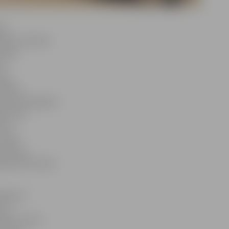
bas
gatavot darbam
tvijā,
ka
gan
otības
arī psiholoģisko
āts tiek
īzes
 laikā
 apmērā,
garantēta darba
pasākumu
m ir
ētais varētu