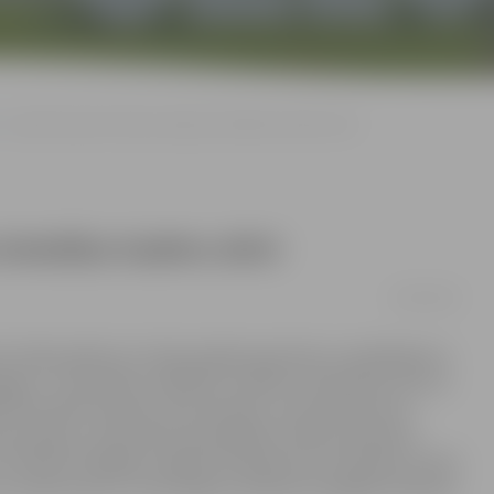
Jaunieši iepazīst Valsts policijas koledžas kadetu dzīvi
s koledžas kadetu dzīvi
02/03/2016
t, šādi pasākumi ir laba iespēja iepazīties ar piedāvājumu
guvi. Ja nevarēšu izvēlēties, mācīšos vidusskolā, taču es
t. Bet šobrīd nesaku nē arī policijai. Jaunsardzē esmu
 policijā,» spriež Valsts ģimnāzijas 9. klases skolniece
kuri šodien Zemgales reģiona Kompetenču attīstības centrā
 izaicini sevi!», kurā varēja uzzināt par iespējām mācīties