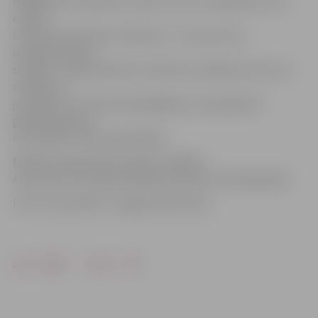
Pagaidām ar klaviatūru neiet tik raiti, cik gribētos, bet
cenšos
iztēloties klaviatūru telefonā – ar to jau esmu
iepraktizējusies
strādāt,» norāda Rudīte. Savukārt Jevdokija uzsver, ka
mācības ar
jauniešiem ir krietni lietderīgākas, jo neskaidrību
gadījumā grupā
nav «jādala» viens pasniedzējs.
Mācības organizētas projekta «Digital
Acquisition Through Intergenerational Learning» gaitā.
Foto: Ivars Veiliņš/ «Jelgavas Vēstnesis»
Drukāt
Dalīties