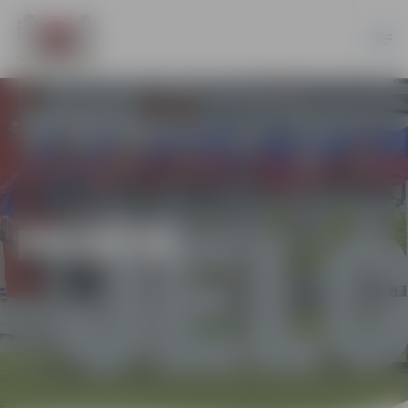
PILSĒTĀ