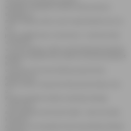
iesaistījās, lai palīdzētu mammai. «Mana mamma ir
skolotāja, un
mācēt strādāt ar datoru viņai ir nepieciešamība. Zinu, ka
viss
jaunais sagādā raizes un satraukumu – mammai arī bija
uztraukums
un, lai to mazinātu, nolēmu savā brīvajā dienā iesaistīties
projektā un palīdzēt viņai. Jāatzīst, ka mammai sanāk pat
ļoti labi
un pie reizes arī es pats atkārtoju pamata lietas,
piemēram, par
datoru uzbūvi,» tā jaunietis. Bet jaunietes Ketija, Luīze
un
Patrīcija papildina: mācības ir abpusēji noderīgas.
«Jūtam, ka ar
mūsu palīdzību seniori jūtas drošāk – viņiem nav bažas,
ka kaut kas
nesanāks un viņi nepaspēs izsekot pasniedzēja teiktajam.