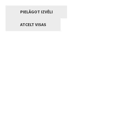
PIELĀGOT IZVĒLI
ATCELT VISAS
Kontakti
Jelgavas valstpilsētas pašvaldība
Lielā iela 11, Jelgava, LV-3001
+371 63005522
pasts@jelgava.lv