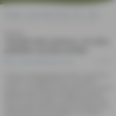
Sākumlapa
Portāla “Jelgavas Vēstnesis” arhīvs
Pilsētā
Jaunieši māca seniorus: «Ar mūsu palīdzību viņi jūtas drošāk»
Klausīties
Jaunieši māca seniorus: «Ar mūsu
palīdzību viņi jūtas drošāk»
02/07/2019
Pilsētā
Portāla “Jelgavas Vēstnesis” arhīvs
«Kad redzu vecāka gada gājuma cilvēkus, uzņemot foto
ar telefonu vai strādājot pie datora, mani pārņem
lepnums – viņi, atšķirībā no manas paaudzes, nav dzimuši
digitālajā laikmetā, tādēļ viņiem apgūt datorprasmes
bieži vien ir liels izaicinājums,» saka Katrīna Cīrule, kura
šodien Zemgales reģiona Kompetenču attīstības centrā
(ZRKAC) bija viena no tiem jauniešiem, kas palīdzēja