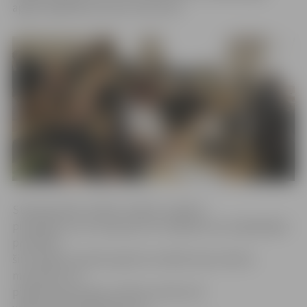
apgūt digitālās prasmes senioriem.
Starppaaudžu mācību mērķis ir izglītot
pieaugušos vecuma grupā virs 55 gadiem par digitālajām
prasmēm –
šim mērķim projekta gaitā izstrādāti īpaši mācību
materiāli, kuri
pieejami bezmaksas mācību platformā