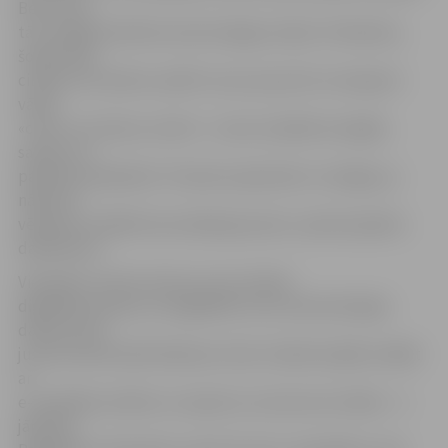
Bet mums
tā ir iespēja mācīties atrast kopīgu valodu. Piemēram,
šodien bija
cilvēki, kuri datora «pelīti» sauc par pulti un nesaprot
vārda
«cilne» vai «ikona» nozīmi – mums ir jāmāk noreaģēt,
saprast un
palīdzēt paskaidrot. Prasmes saprasties ir svarīgas, ja
nākotnē
vēlamies strādāt komunikācijas jomā,» spriež projekta
dalībnieces.
Vienlaikus seniori atzina, ka viņi mācās
digitālās prasmes, lai saglabātu savu konkurētspēju
darbā, kā arī
justos komfortabli ikdienas ritmā. «Darbā ir jāsāk strādāt
ar
e-veselības sistēmu un saprotu, ka man nav izvēles – ir
jāmācās.