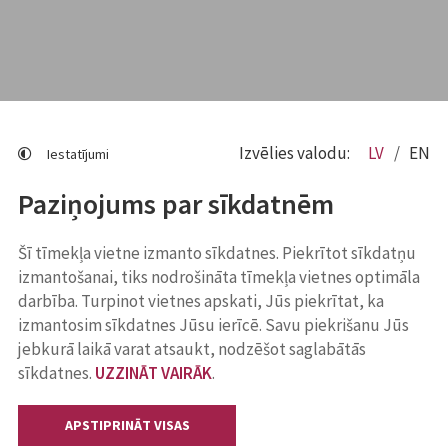
Izvēlies valodu:
LV
EN
Iestatījumi
Paziņojums par sīkdatnēm
Šī tīmekļa vietne izmanto sīkdatnes. Piekrītot sīkdatņu
izmantošanai, tiks nodrošināta tīmekļa vietnes optimāla
darbība. Turpinot vietnes apskati, Jūs piekrītat, ka
izmantosim sīkdatnes Jūsu ierīcē. Savu piekrišanu Jūs
jebkurā laikā varat atsaukt, nodzēšot saglabātās
sīkdatnes.
UZZINĀT VAIRĀK
.
APSTIPRINĀT VISAS