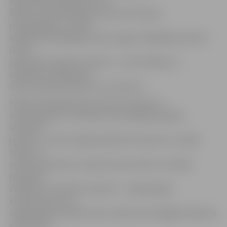
www.moodle.dialproject.eu.
Šodien visas dienas garumā seniori kopā ar
pasniedzējiem, kuriem
asistēja brīvprātīgie jaunieši, apguva digitālās prasmes
četros
pamata kompetenču blokos – komunikācija un
sadarbība, aprīkojums,
datora pamata elementi un internets.
Pasākumā piedalās kopumā 32 interesenti –
astoņi jaunieši un 24 seniori. Kā norādīja projektā
iesaistītie
jaunieši – viņiem iespēja palīdzēt senioriem ir sociālā
misija, kā
arī jauna pieredze, mācoties komunicēt ar vecākas
paaudzes
cilvēkiem. Savukārt senioriem – iespēja iegūt
kompetences, kas
nepieciešamas darbā, kā arī savām personīgajām ikdienas
vajadzībām.