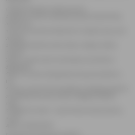
«Palīdzēt senioriem uzskatu par savu
pienākumu. Šobrīd, skaidrojot pavisam ierastas lietas,
atminos, kā
man reiz vecmamma mācīja lasīt. Es zināju burtiņus, bet
viņa man
palīdzēja iemācīties izlasīt vārdus. Līdzīgi ir mācību
procesā
šobrīd – daudzi seniori zina detaļas, kas saistītas ar
digitālajiem
rīkiem, un viņiem tikai jāpamāca tās pareizi pielietot,»
teic
K.Cīrule, uzsverot: liels izaicinājums vecākajai paaudzei ir
orientēšanās interneta vietnēs. «Mirgojoši reklāmas
«logi»,
kustīgie foto, baneri – visas šīs lietas mulsina seniorus,
un viņi
apjūk,» vērtē jauniete.
Savukārt Elvis Kaufmanis projektā