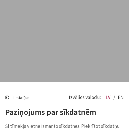
Izvēlies valodu:
LV
EN
Iestatījumi
Paziņojums par sīkdatnēm
Šī tīmekļa vietne izmanto sīkdatnes. Piekrītot sīkdatņu