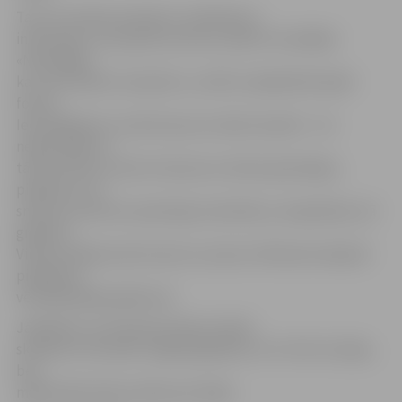
Tam, ka smilšu skulptūru veidošana ir
interesants, taču grūts process, piekrīt arī pārējie.
«Nezinājām,
ka, lai izveidotu skulptūru, smiltis ir jāsablietē īpašā
formā.
Iedomājāmies, ka tās krauj visu laiku kaudzē – cik
nepieciešams,»
tā Eva Vītola un Aina Tomsone no Valsts ģimnāzijas,
piebilstot, ka
smiltis nav diez ko pateicīgs materiāls, jo nepadodas, kā
gribētos.
Viņām veidojot pils brukusi un jukusi. Meitenes labprāt
piedalītos
vēl kādā šādā pasākumā.
Jāpiebilst, ka Starptautiskais Smilšu
skulptūru festivāls Jelgavā gaidāms no 13. līdz 15. jūlija,
bet
mākslinieki darbu sāks jau 8. jūlijā.