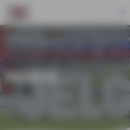
PILSĒTĀ