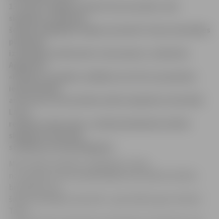
13. līdz 15. jūlijam notiks Uzvaras parkā, roku
skulptūru veidošanā
šodien iemēģināja Jelgavas jaunieši. Viņi promenādes
pludmalē
izveidojuši smilšu pilis, bruņurupuci, anakondu.
Aģentūras
«Kultūra» projektu vadītājs Ivars Pirvics jauniešus
iepazīstinājis
ar procesu, kā top lielās smilšu skulptūras festivālā.
Lai to
redzētu savām acīm, vairāki pieteikušies Smilšu
skulptūru festivālā
strādāt par brīvprātīgajiem.
Mini smilšu skulptūru veidošana ir viena
no Jauniešu centra piedāvātajām aktivitātēm skolēnu
brīvlaikā, kurā
šodien piedalījās 13 jaunieši – gan skolēni, gan studenti.
Tiesa,