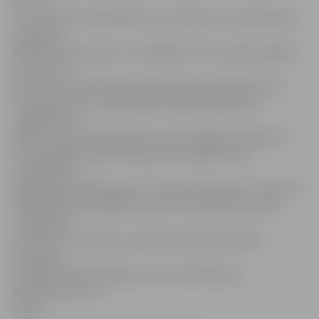
jūk,» tā
LLU students Ainārs Belovs, kurš kopā ar 2. pamatskolas
skolnieku
Mihailu Boimuradovu «uzbūvējuši» pili ar kanālu apkārt,
pa kuru var
iebraukt tirdzniecības kuģi. Blakus aizsardzības torņi,
burbuļvanna, kur augstajiem kungiem atpūsties.
Jāpiebilst, ka
Ainārs ir viens no jauniešiem, kurš izvēlējies strādāt kā
brīvprātīgais Smilšu skulptūru festivālā. «Savs
redzesloks ir
jāpaplašina. Kāpēc gan ne? Tas būs interesanti – tikties ar
māksliniekiem, palīdzēt viņiem un iepazīt skulptūru
veidošanas
aizkulises. Turklāt es ne reizi neesmu bijis Smilšu
skulptūru
festivālā, tāpēc domāju, ka tas man būs jauns
piedzīvojums,» tā
Ainārs.