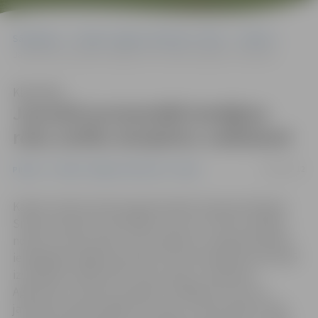
Sākumlapa
Portāla “Jelgavas Vēstnesis” arhīvs
Pilsētā
Jaunieši promenādē iemēģina roku smilšu skulptūru veidošanā
Klausīties
Jaunieši promenādē iemēģina
roku smilšu skulptūru veidošanā
18/06/2012
Pilsētā
Portāla “Jelgavas Vēstnesis” arhīvs
Kamēr notiek intensīva gatavošanās Starptautiskajam
Smilšu skulptūru festivālam, kas no 13. līdz 15. jūlijam
notiks Uzvaras parkā, roku skulptūru veidošanā šodien
iemēģināja Jelgavas jaunieši. Viņi promenādes pludmalē
izveidojuši smilšu pilis, bruņurupuci, anakondu.
Aģentūras «Kultūra» projektu vadītājs Ivars Pirvics
jauniešus iepazīstinājis ar procesu, kā top lielās smilšu