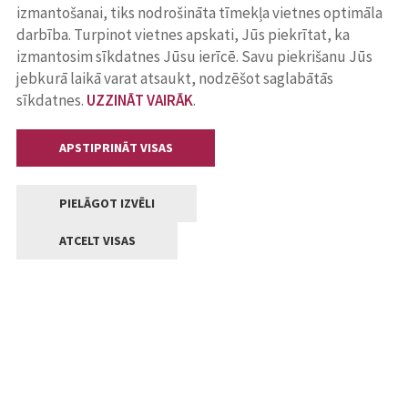
izmantošanai, tiks nodrošināta tīmekļa vietnes optimāla
darbība. Turpinot vietnes apskati, Jūs piekrītat, ka
izmantosim sīkdatnes Jūsu ierīcē. Savu piekrišanu Jūs
jebkurā laikā varat atsaukt, nodzēšot saglabātās
sīkdatnes.
UZZINĀT VAIRĀK
.
APSTIPRINĀT VISAS
PIELĀGOT IZVĒLI
ATCELT VISAS