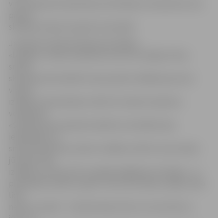
viņu skulptūras bija labi ja simtā daļa no skulptūras, kas
parasti
skatāma Smilšu skulptūru festivālā.
Jaunieši ne tikai īstenoja savas idejas,
«būvējot» smilšu skulptūras, bet arī izzināja, kā top
smilšu
skulptūras festivālā Uzvaras parkā. Lielākais jaunums
viņiem –
izrādās, ka pludmales smiltis īsti neder skulptūru
veidošanai.
«Spriežot pēc iepriekš redzētā un dzirdētā, biju
iedomājies, ka
smilšu skulptūras veido no tādām smiltīm, kas atrodas
jūrmalā. Taču
izrādās, ka tā nav! Par to pārliecinājāmies arī šodien – ar
pludmales smiltīm ir grūti. Tās ir ļoti irdenas, tāpēc neko
lielu
nevaru uztaisīt – tās labi nelīp, līdz ar to viss brūk un