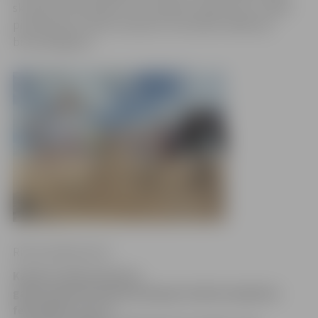
skulptūras festivālā. Lai to redzētu savām acīm, vairāki
pieteikušies Smilšu skulptūru festivālā strādāt par
brīvprātīgajiem.
Ritma Gaidamoviča
Kamēr notiek intensīva
gatavošanās Starptautiskajam Smilšu skulptūru
festivālam, kas no