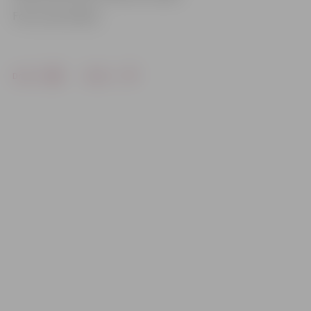
Foto: Ivars Veiliņš
Drukāt
Dalīties