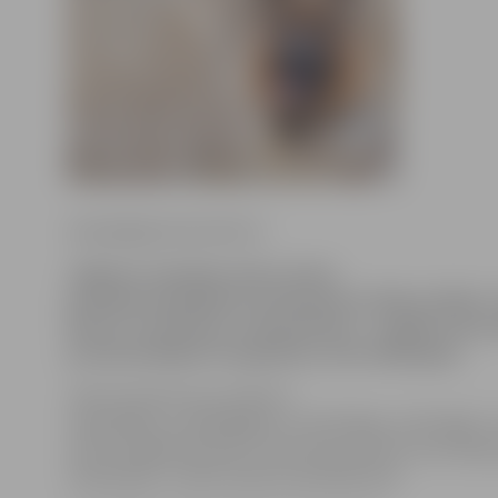
www.jelgavasvestnesis.lv
Jelgavas Jauniešu centrs aicina
jauniešus piedalīties fotokonkursā «Mans mīlulis».
līdz 10. novembrim. Galvenā balva – iespēja vienu 
profesionālajam fotogrāfam Jurim Zēbergam.
«Mums katram savs mīlulis ir
visjaukākais, smieklīgākais un aktīvākais, tieši tāpēc 
centrs piedāvā konkursu katram jaunietim, kurš vēlas
mīluļa bildi,» teikts konkursa pieteikumā.