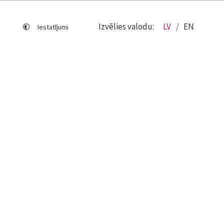
Izvēlies valodu:
LV
EN
Iestatījumi
Lapas karte
Viegli lasīt
Sociālo mediju lietošana