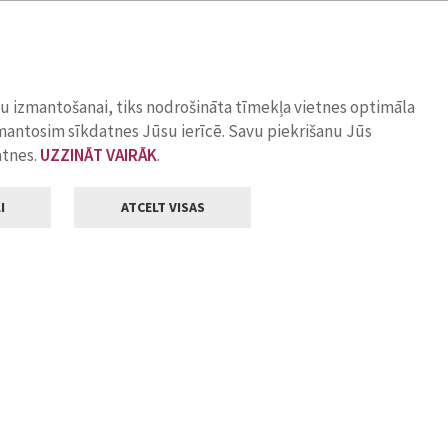
ņu izmantošanai, tiks nodrošināta tīmekļa vietnes optimāla
zmantosim sīkdatnes Jūsu ierīcē. Savu piekrišanu Jūs
atnes.
UZZINĀT VAIRĀK
.
I
ATCELT VISAS
Klientu apkalpošana
ilsētas pašvaldība
Darba laiks
, Jelgava, LV-3001
Pirmdienās
8.00 - 18.00
Otrdienās
8.00 - 17.00