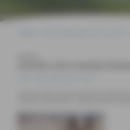
Sākumlapa
Portāla “Jelgavas Vēstnesis” arhīvs
Pilsētā
Klausīties
Jauniešu centrs izsludina fotok
Pilsētā
Portāla “Jelgavas Vēstnesis” arhīvs
Jelgavas Jauniešu centrs aicina jauniešus piedalīties f
novembrim. Galvenā balva – iespēja vienu dienu asis