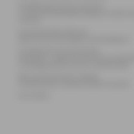
Fotogrāfijas jāiesūta līdz 10. novembrim
uz e-pastu: jelena.grisle@dome.jelgava.lv (norādot v
un tālruni).
Visas iesūtītās bildes vēlāk varēs
apskatīt: http://www.draugiem.lv/www.sib.jelgava.lv.
Trīs labāko bilžu autori saņems balvas.
Galvenā balva – iespēja vienu dienu būt par profesionā
Jura Zēberga asistentu viņa Foto un dizaina studijā.
Bildes vērtēs žūrija kopā ar J.Zēbergu.
Uzvarētāju vārdi un uzvārdi būs zināmi 14. novembrī.
Foto: citylife.lv