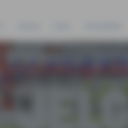
TA
PAŠVALDĪBA
IESTĀDES
KAPITĀLSABIEDRĪBAS