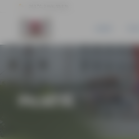
26.1 °C, 2 m/s, 55.3 %
JAUNUMI
PILSĒ
PILSĒTĀ