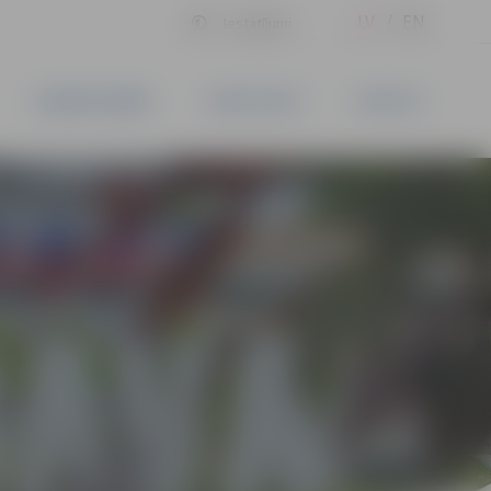
LV
EN
Iestatījumi
UZŅĒMĒJDARBĪBA
PAKALPOJUMI
KONTAKTI