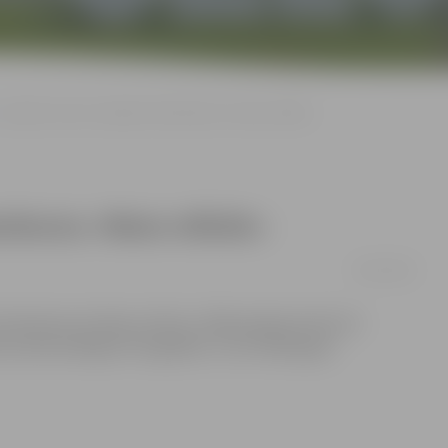
Jauniešu centrs izsludina fotokonkursu «Mans mīlulis»
onkursu «Mans mīlulis»
04/11/2011
otokonkursā «Mans mīlulis». Bildes jāiesūta līdz 10.
tēt profesionālajam fotogrāfam Jurim Zēbergam.