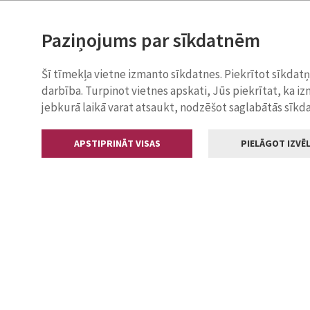
Paziņojums par sīkdatnēm
Šī tīmekļa vietne izmanto sīkdatnes. Piekrītot sīkdat
darbība. Turpinot vietnes apskati, Jūs piekrītat, ka i
jebkurā laikā varat atsaukt, nodzēšot saglabātās sīkd
APSTIPRINĀT VISAS
PIELĀGOT IZVĒL
Kontakti
Jelgavas valstp
Lielā iela 11