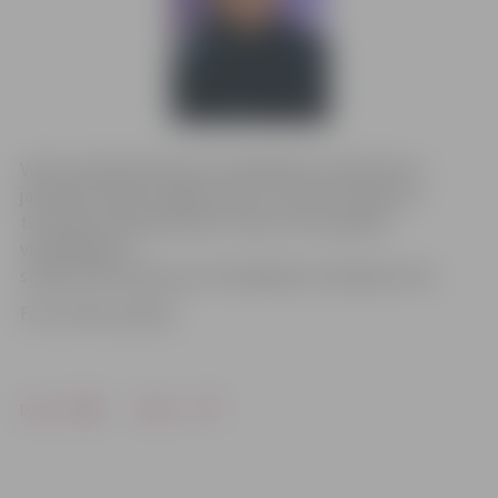
Valsts policijā informē, ka meklēšana ir pārtraukta –
jaunietis atrodas mājās sveiks un vesels. Policija un
tuvinieki izsaka pateicību visiem, kas nepalika
vienaldzīgi un
sniedza informāciju par tā iespējamo atrašanās vietu.
Foto: Valsts policija
Drukāt
Dalīties