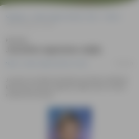
Sākumlapa
Portāla “Jelgavas Vēstnesis” arhīvs
Pilsētā
Jaunietis atgriezies mājās
Klausīties
Jaunietis atgriezies mājās
03/08/2018
Pilsētā
Portāla “Jelgavas Vēstnesis” arhīvs
Jaunietis, kurš jūlija izskaņā bija izsludināts meklēšanā
kā bezvēsts pazudis, atgriezies mājās sveiks un vesels,
norāda Valsts policijā.