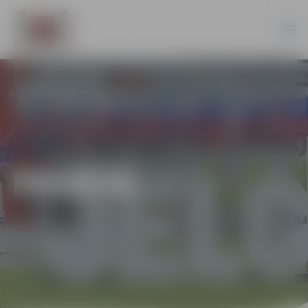
PILSĒTĀ