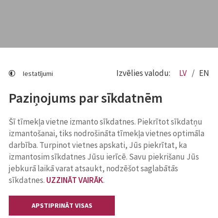
Izvēlies valodu:
LV
EN
Iestatījumi
Paziņojums par sīkdatnēm
Šī tīmekļa vietne izmanto sīkdatnes. Piekrītot sīkdatņu
izmantošanai, tiks nodrošināta tīmekļa vietnes optimāla
darbība. Turpinot vietnes apskati, Jūs piekrītat, ka
izmantosim sīkdatnes Jūsu ierīcē. Savu piekrišanu Jūs
jebkurā laikā varat atsaukt, nodzēšot saglabātās
sīkdatnes.
UZZINĀT VAIRĀK
.
APSTIPRINĀT VISAS