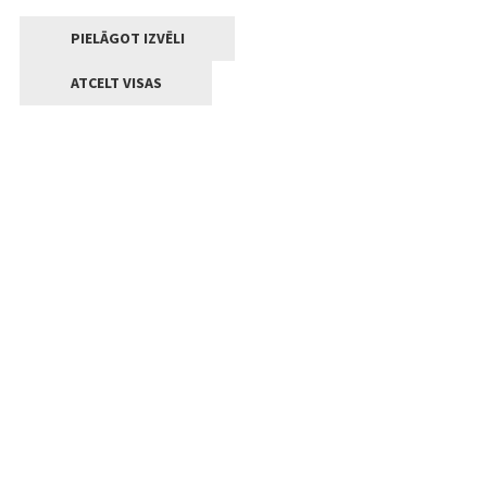
PIELĀGOT IZVĒLI
ATCELT VISAS
Kontakti
Jelgavas valstpilsētas pašvaldība
Lielā iela 11, Jelgava, LV-3001
+371 63005522
pasts@jelgava.lv