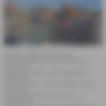
Pašvaldības iestādes «Pilsētsaimniecība»
projektu vadītāja Kristīne Vuškārniece skaidro, ka
Platones tilta
rekonstrukcijas projekts tuvojas noslēgumam: jau
izbūvēta tilta
pamata konstrukcija – 12 betona urbpāļi, kuri ierakti
astoņu metru
dziļumā, tilta upes balsti un krasta balsti –, un
nodrošināts tilta