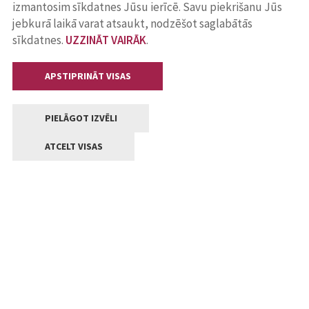
izmantosim sīkdatnes Jūsu ierīcē. Savu piekrišanu Jūs
jebkurā laikā varat atsaukt, nodzēšot saglabātās
sīkdatnes.
UZZINĀT VAIRĀK
.
APSTIPRINĀT VISAS
PIELĀGOT IZVĒLI
ATCELT VISAS
Kontakti
Jelgavas valstpilsētas pašvaldība