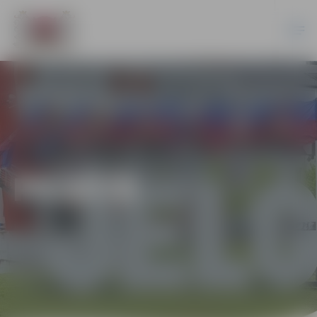
PILSĒTĀ