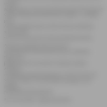
izbūvēs
apgaismojumu. Līdz ar tilta rekonstrukciju tiks ieviesti arī
vairāki civilajā aizsardzībā būtiski risinājumi – uzstādīta
jauna
meteoroloģiskā stacija un ūdens līmeņa noteikšanas
sensori, kā arī
pie tilta izvietotas divas videonovērošanas kameras.
Būvdarbus šajā Miera ielas posmā veic
pilnsabiedrība «LNK Industries Group». Saskaņā ar
līgumu tie
jāpabeidz līdz 30. novembrim. Projekta izmaksas
atbilstoši
noslēgtajam būvdarbu līgumam ir 1 747 777,77 eiro, no
kuriem 1 miljons ir valsts budžeta finansējums, bet
pārējais –
pašvaldības līdzfinansējums.
Foto: Ivars Veiliņš/ «Jelgavas Vēstnesis»