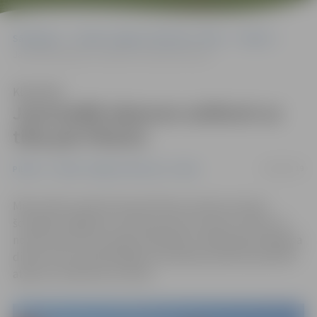
Sākumlapa
Portāla “Jelgavas Vēstnesis” arhīvs
Pilsētā
Jaunnedēļ atjaunos satiksmi uz tilta pār Platoni
Klausīties
Jaunnedēļ atjaunos satiksmi uz
tilta pār Platoni
26/09/2019
Pilsētā
Portāla “Jelgavas Vēstnesis” arhīvs
Miera ielā turpinās tilta pār Platoni rekonstrukcija –
šonedēļ noslēgusies tā pamata konstrukciju izbūve un
notiek brauktuves daļas asfaltēšana. Nākamajā nedēļā pa
divām tilta noasfaltētajām braukšanas joslām paredzēts
atjaunot satiksmes kustību.