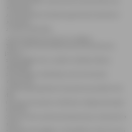
laidums jeb klājs un laiduma konstrukcijas plātne, kas
nostiprināta
uz krasta balstiem. Būvdarbu gaitā tiltam izbūvēta arī
lietusūdens
un sakaru kanalizācija.
«Šobrīd labajā pusē, braucot no Jelgavas
Rīgas virzienā, tiek asfaltētas divas tilta brauktuves
joslas un
bruģēta gājēju ietve,» projektu vadītāja norāda: ja
laikapstākļi
būs labvēlīgi un asfaltēšanas, kā arī tilta slodzes
mērījumi tiks
paveikti plānotajā laikā, 30. septembrī pa asfaltēto tilta
daļu
tiks atjaunota satiksme. «Būvdarbu noslēgumā jaunajam
tiltam būs
četras 3,5 metrus platas braukšanas joslas, vienā pusē 2,5
metrus
plats apvienotais gājēju un velosipēdistu celiņš, bet otrā