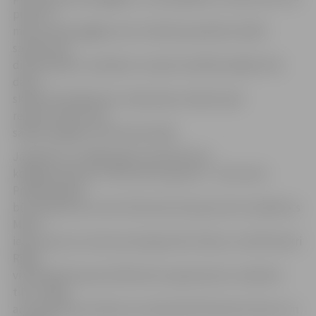
pusē 1,5
metrus plata gājēju ietve. Šobrīd paredzēts atklāt
satiksmi pa
divām joslām, vienlaikus turpinot asfaltēt pārējo tilta
daļu,»
skaidro K.Vuškārniece. Atjaunojot satiksmi pār
rekonstruēto tiltu,
sāksies pagaidu tilta demontāža.
Jāpiebilst, ka 1980. gadā uzbūvētā tilta
kopējais platums ir 20,5 metri, garums – 42,5 metri.
Projekta gaitā
būs atjaunota ne vien tilta konstrukcija, bet arī sakārtots
Miera
ielas posms no Lietuvas šosejas līdz tiltam un vēl 50 metri
Rīgas
virzienā jeb kopumā 164 metrus garš posms, ieskaitot
tiltu. Tāpat
ar laukakmeņu krāvumu nostiprinās Platones krastus un