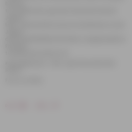
baznīcas
torni, tādēļ svētku uguņošana tradicionāli notiks pēc
Jelgavas
laika – pulksten 00.25, bet pirms tam klātesošos uzrunās
Jelgavas
domes priekšsēdētājs Andris Rāviņš. Jaungada pasākums
Pasta salā
turpināsies līdz pulksten 1.30.
Kopā sagaidīt jauno – 2018. – gadu Pasta salā aicināts
ikviens!
Foto: no JV arhīva
Drukāt
Dalīties