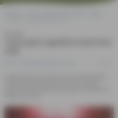
Sākumlapa
Portāla “Jelgavas Vēstnesis” arhīvs
Pilsētā
Jauno gadu sagaidīsim kopā Pasta salā!
Klausīties
Jauno gadu sagaidīsim kopā Pasta
salā!
27/12/2017
Pilsētā
Portāla “Jelgavas Vēstnesis” arhīvs
Vecgada vakarā, 31. decembrī, lieli un mazi jelgavnieki
tradicionāli aicināti pulcēties Pasta salā, kur jau no
pulksten 23 svētku gaisotni radīs grupa «TirkizBand» un
dīdžejs Jānis Kuķis.