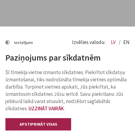
Izvēlies valodu:
LV
EN
Iestatījumi
Paziņojums par sīkdatnēm
Šī tīmekļa vietne izmanto sīkdatnes. Piekrītot sīkdatņu
izmantošanai, tiks nodrošināta tīmekļa vietnes optimāla
darbība. Turpinot vietnes apskati, Jūs piekrītat, ka
izmantosim sīkdatnes Jūsu ierīcē. Savu piekrišanu Jūs
jebkurā laikā varat atsaukt, nodzēšot saglabātās
sīkdatnes.
UZZINĀT VAIRĀK
.
APSTIPRINĀT VISAS