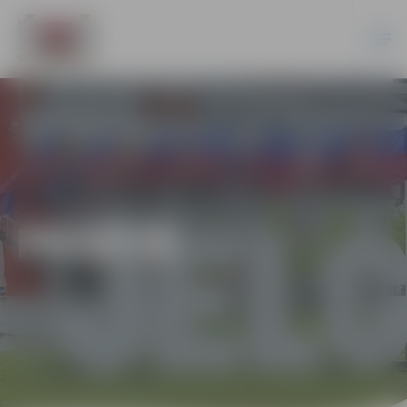
PILSĒTĀ