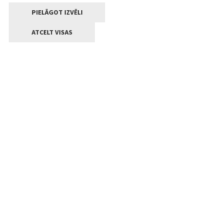
PIELĀGOT IZVĒLI
ATCELT VISAS
Kontakti
Jelgavas valstpilsētas pašvaldība
Lielā iela 11, Jelgava, LV-3001
+371 63005522
pasts@jelgava.lv
Klientu apkalpošana