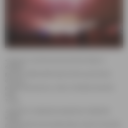
«Kā parasti, centīsimies iepriecināt klausītājus ar
dažādām
gaumēm, tādēļ izpildīsim gan latviešu, gan ārzemju
dziesmas –
programma būs jautra,» stāsta «TirkizBand» pārstāvis
Uldis
Timma.
Jāpiebilst, ka Jelgavā jaunais gads pēc vietējā laika
iestājas
pulksten 00.25, kad meridiāns šķērso Svētās Trīsvienības