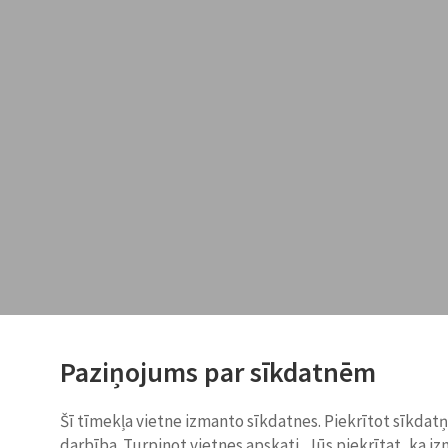
Paziņojums par sīkdatnēm
Šī tīmekļa vietne izmanto sīkdatnes. Piekrītot sīkdat
darbība. Turpinot vietnes apskati, Jūs piekrītat, ka i