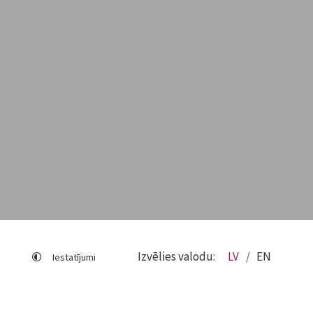
Izvēlies valodu:
LV
EN
Iestatījumi