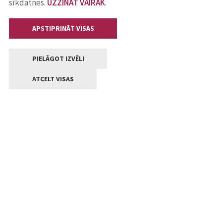
sīkdatnes.
UZZINĀT VAIRĀK
.
APSTIPRINĀT VISAS
PIELĀGOT IZVĒLI
ATCELT VISAS
Kontakti
Jelgavas valstpilsētas pašvaldība
Lielā iela 11, Jelgava, LV-3001