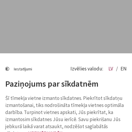
Izvēlies valodu:
LV
EN
Iestatījumi
Paziņojums par sīkdatnēm
Šī tīmekļa vietne izmanto sīkdatnes. Piekrītot sīkdatņu
izmantošanai, tiks nodrošināta tīmekļa vietnes optimāla
darbība. Turpinot vietnes apskati, Jūs piekrītat, ka
izmantosim sīkdatnes Jūsu ierīcē. Savu piekrišanu Jūs
jebkurā laikā varat atsaukt, nodzēšot saglabātās