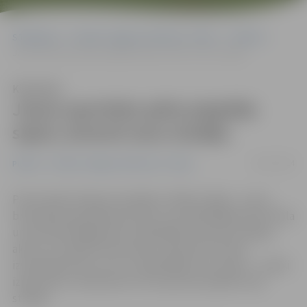
Sākumlapa
Portāla “Jelgavas Vēstnesis” arhīvs
Pilsētā
Jauns sportisks pāris piepilda sapni, atverot savu studiju
Klausīties
Jauns sportisks pāris piepilda
sapni, atverot savu studiju
29/11/2014
Pilsētā
Portāla “Jelgavas Vēstnesis” arhīvs
Pirmo darba mēnesi aizvadījusi «K&K studija» – jauns
brīvā laika pavadīšanas klubs, kura dibinātāji Krista Vītola
un Kristaps Šeļegovskis nodarbībās akcentē veselīgu,
aktīvu un radošu dzīvesveidu. Paši sporta kluba
izveidotāji atzīst, ka nu ir piepildījies viņu sapnis – radoši
izpausties un iedvesmot citus sportam pašiem savā
studijā.