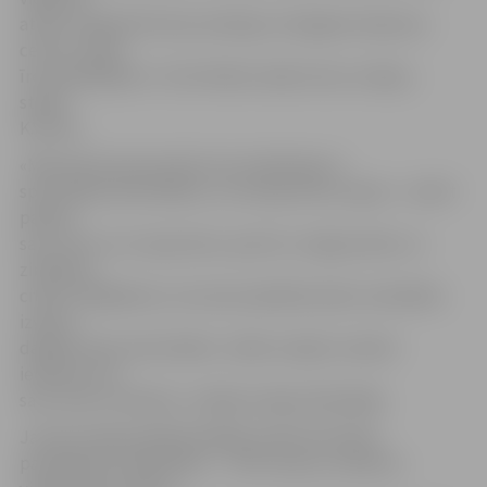
atrast. Īstajā brīdī nāca izdevīgs «Zemgales darījuma
centra» telpu
īres piedāvājums. Tā arī lēnām radās mūsu studija,»
stāsta
K.Vītola.
«Mēs paši esam jaunieši, kas nodarbojas ar
sportiskām aktivitātēm, un tas bija mūsu sapnis – atvērt
pašiem
savu vietu, kur izpausties, sportot, sniegt prieku un
zināšanas
citiem. Vēlējāmies, lai varam piedāvāt plašu nodrabību
izvēli ar
dažāda veidu aktivitātēm. «K&K studijā» noteikti
ieliekam visu
savu sirdi un dvēseli,» atklāj studijas dibinātāja.
Jaunā studija piedāvā dažāda veida brīvā laika
pavadīšanas nodarbības – «TRX» (jauna, moderna