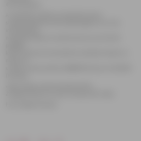
45, nevis 60 eiro.
Ar nodarbību veidiem var iepazīties sporta
studijas blogā http://kkstudija.blogspot.com, taču
informācija par
nodarbību laikiem var nebūt precīza, jo tie vēl tiek
pielāgoti
klientu plūsmai. Par konkrētiem nodarbību laikiem un
maksu var
uzzināt, zvanot pa tālruni 28608976 (Krista) vai 27614150
(Kristaps).
«K&K studija» atrodas Atmodas ielā 19,
Zemgales darījumu centrā, A korpusa 353. telpā.
Foto: Krišjānis Grantiņš