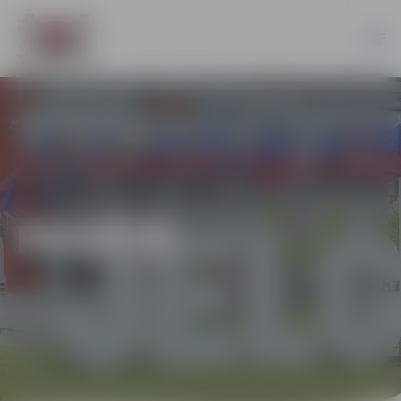
PILSĒTĀ