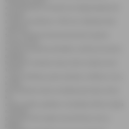
vingrošanas sistēma
ar stiprinājumiem un siksnām, kas Jelgavā pieejama vēl
tikai deju
studijā «Cukurfabrika»), «TRX Force» (tādā paša veida
vingrošana,
taču ar uzlabotiem fitnesa elementiem), kapoeira
(brazīļu ciņa bez
kontakta, kas apvieno akrobātiku, mūzikas instrumentu
spēlēšanu,
lokanības un reakcijas treniņu), bērnu studija (uzsvars
tiek likts
uz jogu, meditāciju, pareizu elpošanu, zīmēšanu un visu,
ko vēlas
darīt paši bērni), džeza un biodejas (jauns deju virziens,
kas
uzlabo veselību, pašsajūtu un domāšanu). Bērnu studijas
nodarbības
paredzētas 5 līdz 12 gadu veciem bērniem, taču uz
pārējām