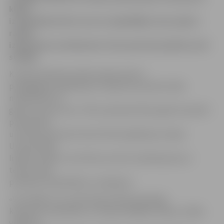
kluba
izveidotāji atzīst, ka nu ir piepildījies viņu sapnis –
radoši
izpausties un iedvesmot citus sportam pašiem savā
studijā.
Kristaps ikdienā studē Latvijas Sporta
pedagoģijas akadēmijā. Ar kapoeiru jaunietis sāka
nodarboties 14
gadu vecumā, taču «TRX» pievērsās 2012. gadā. Savukārt
puiša darba
un dzīves partnere Krista Vītola izglītojas Latvijas
Universitātes
Indijas studiju un kultūras centrā, nodarbojusies ar
tenisu, ādas
plastikas nodarbībām un dejošanu.
«Viss sākās ar to, ka Kristaps izlēma pasniegt
kapoeiras nodarbības. Ļoti ilgi meklējām telpas, nebija
viegli tās