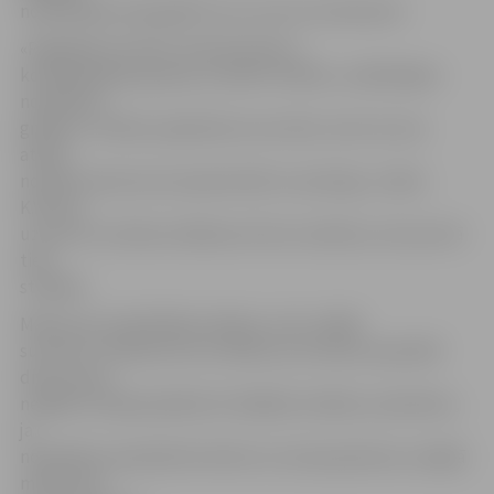
nodarbībām tiek gaidīti visu vecumu interesenti.
«Pagaidām vēl tikai «ieskrienamies» –
komplektējam grupas, aicinām cilvēkus, stabilizējam
nodarbību
grafikus. Cilvēku pieplūdums nav liels, taču tie, kas
atnāk,
noteikti aiziet prom apmierināti un priecīgi,» stāsta
K.Vītola,
uzsverot, ka lielas reklāmas vēl nav veidotas, taču pie tā
tiek
strādāts.
Maksa par nodarbībām atšķiras, taču vidējā
summa ir trīsdesmit eiro mēnesī, ja treniņus apmeklē
divas reizes
nedēļā. Studija piedāvā arī dažādas atlaides, piemēram,
ja
nodarbību apmeklē divi bērni no vienas ģimenes, kopējā
maksa būs