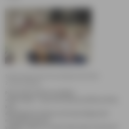
Sintija Liepiņa, RSU Komunikācijas fakultātes
2. kursa studente
Pirmo darba mēnesi aizvadījusi
«K&K studija» – jauns brīvā laika pavadīšanas klubs,
kura
dibinātāji Krista Vītola un Kristaps Šeļegovskis
nodarbībās akcentē
veselīgu, aktīvu un radošu dzīvesveidu. Paši sporta