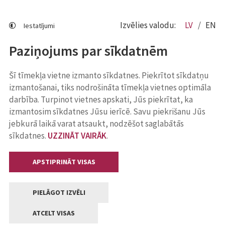
Izvēlies valodu:
LV
EN
Iestatījumi
Paziņojums par sīkdatnēm
Šī tīmekļa vietne izmanto sīkdatnes. Piekrītot sīkdatņu
izmantošanai, tiks nodrošināta tīmekļa vietnes optimāla
darbība. Turpinot vietnes apskati, Jūs piekrītat, ka
izmantosim sīkdatnes Jūsu ierīcē. Savu piekrišanu Jūs
jebkurā laikā varat atsaukt, nodzēšot saglabātās
sīkdatnes.
UZZINĀT VAIRĀK
.
APSTIPRINĀT VISAS
PIELĀGOT IZVĒLI
ATCELT VISAS