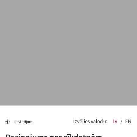
Izvēlies valodu:
LV
EN
Iestatījumi