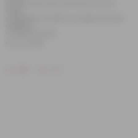
vietā (pie veikala, skolas, darbavietas vai citur, kur
īslaicīgi
atstāj pieslēgtu velosipēdu) nav iespējama bez plašas
sabiedrības
uzmanības pievēršanas.
Foto: no JV arhīva
Drukāt
Dalīties