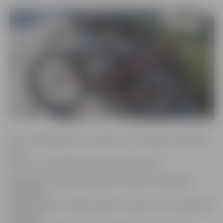
Pēc izmeklēšanas kļuva skaidrs, ka velosipēdu zādzības
tika
veiktas, ar knaiblēm pārkniebjot slēdzenes.
Policija aicina velobraucējiem izvēlēties velosipēda
slēdzenes,
ņemot vērā to drošības aspektu, tādas, kuru pievarēšana
publiskā