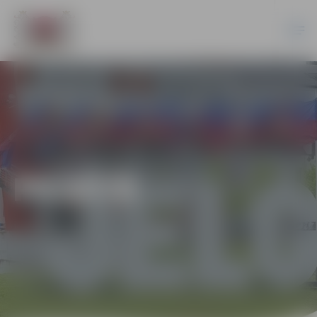
PILSĒTĀ