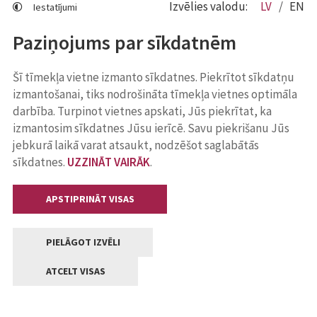
Izvēlies valodu:
LV
EN
Iestatījumi
Paziņojums par sīkdatnēm
Šī tīmekļa vietne izmanto sīkdatnes. Piekrītot sīkdatņu
izmantošanai, tiks nodrošināta tīmekļa vietnes optimāla
darbība. Turpinot vietnes apskati, Jūs piekrītat, ka
izmantosim sīkdatnes Jūsu ierīcē. Savu piekrišanu Jūs
jebkurā laikā varat atsaukt, nodzēšot saglabātās
sīkdatnes.
UZZINĀT VAIRĀK
.
APSTIPRINĀT VISAS
PIELĀGOT IZVĒLI
ATCELT VISAS