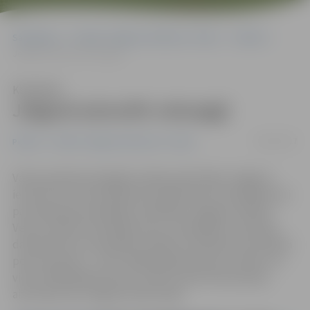
Sākumlapa
Portāla “Jelgavas Vēstnesis” arhīvs
Pilsētā
Jelgavā aizturēti velozagļi
Klausīties
Jelgavā aizturēti velozagļi
28/07/2017
Pilsētā
Portāla “Jelgavas Vēstnesis” arhīvs
Valsts policijas Zemgales reģiona pārvaldes Jelgavas
iecirknī 19. un 20. jūnijā tika uzsākti pieci kriminālprocesi
par sērijveida velosipēdu zādzībām Jelgavas pilsētā.
Veicot minēto kriminālprocesu izmeklēšanu, policijas
darbinieki par velosipēdu zādzību izdarīšanu aizturējuši
personu grupu – divus 1982. gadā dzimušus vīriešus un
vienu 1978. gadā dzimušu vīrieti. Kā informē policija,
aizturētie nav Jelgavas iedzīvotāji.