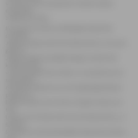
uz Poliju, lai dzīvotu ģimenēs un mācītos valodu,
nostiprinātu
zināšanas par Poliju.
M.Kudrjavceva stāsta, ka nākamgad Latvijas Poļu
savienības
Jelgavas nodaļa svinēs 30. dzimšanas dienu un visus šos
gadus arī
Jelgavā mazākā vai plašākā mērogā ir svinētas Poļu
kultūras dienas.
«Cilvēki apmeklē mūsu svētkus, un tas apliecina, ka ir
nepieciešams
rīkot šādus pasākumus, jo tā ir iespēja jelgavniekiem
parādīt citu
līdzās dzīvojošu tautu kultūru. Šis gads ir īpašs, jo ne
tikai
Latvija, bet arī Polija svinēs simto dzimšanas dienu, un
šodien ar
šo pasākumu mēs ieskandinājām Polijas lielos svētkus,»