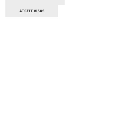
ATCELT VISAS
Kontakti
Jelgavas valstpilsētas pašvaldība
Lielā iela 11, Jelgava, LV-3001
+371 63005522
pasts@jelgava.lv
Klientu apkalpošana