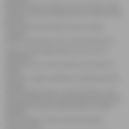
biedrībā. «Mēs ļoti cenšamies arī uzturēt saikni ar Poliju.
Piemēram, vasarā seši Jelgavas bērni, kuri nākuši no poļu
ģimenēm,
divas nedēļas dzīvoja Polijā, nostiprinot valodas
zināšanas,
iepazīstot ievērojamas vietas,» stāsta M.Kudrjavceva.
Šodien muzejā izskanēja svētku koncerts ar viesu
piedalīšanos,
svinīgas uzrunas un vēsturiski fakti, bet pirmdien, 15.
oktobrī,
pulksten 17 Jelgavas Sabiedrības Integrācijas pārvaldē
Skolotāju
ielā 8 tiks atklāta izstāde «Juzefam Pilsudskim – 150» –
ekspozīcija apkopo vēsturiskas liecības par Polijas valsts
pamatlicēju un Polijas armijas dibinātāju J.Pilsudski.
Jāpiebilst,
ka šī J.Pilsudskim veltītā muzeja Polijā ceļojošā
ekspozīcija vēsta