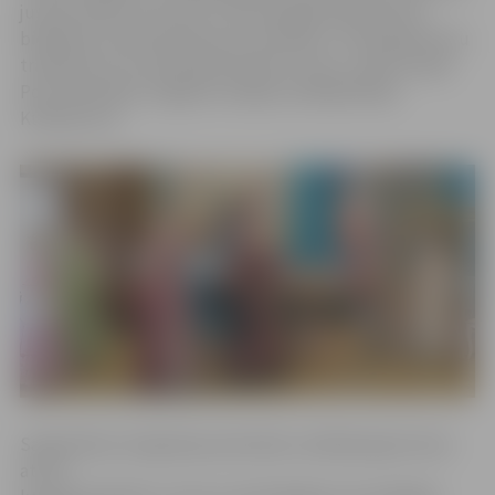
justies mīlēti, ka mums ir dota iespēja darboties kā
biedrībai, pulcēt kopā savus tautiešus, turēt godā mūsu
tradīcijas un ar tām iepazīstināt arī citus,» saka Latvijas
Poļu savienības Jelgavas nodaļas vadītāja Marija
Kudrjavceva.
Sabiedrības integrācijas pārvaldes vadītāja Ilga Antuža
atzīst,