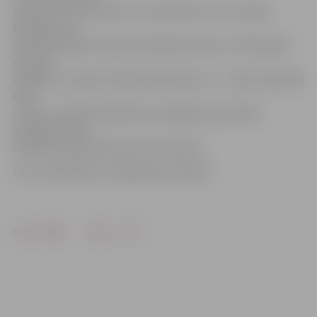
par poļu revolucionāru un karavadoni, kurš Latvijas
brīvības cīņu
laikā atbalstīja Latvijas neatkarības ideju un 1922. gadā
saņēma
augstāko Latvijas militāro apbalvojumu – I šķiras Lāčplēša
Kara
ordeni. Izstāde Sabiedrības integrācijas pārvaldē
iestādes darba
laikā būs apskatāma līdz 26. oktobrim.
Foto: Sabiedrības integrācijas pārvalde
Drukāt
Dalīties