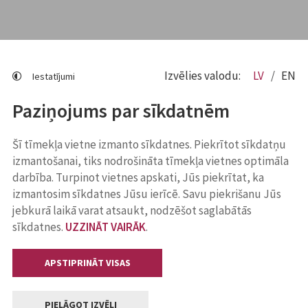
Izvēlies valodu:
LV
EN
Iestatījumi
Paziņojums par sīkdatnēm
Šī tīmekļa vietne izmanto sīkdatnes. Piekrītot sīkdatņu
izmantošanai, tiks nodrošināta tīmekļa vietnes optimāla
darbība. Turpinot vietnes apskati, Jūs piekrītat, ka
izmantosim sīkdatnes Jūsu ierīcē. Savu piekrišanu Jūs
jebkurā laikā varat atsaukt, nodzēšot saglabātās
sīkdatnes.
UZZINĀT VAIRĀK
.
APSTIPRINĀT VISAS
PIELĀGOT IZVĒLI