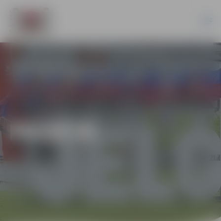
PILSĒTĀ