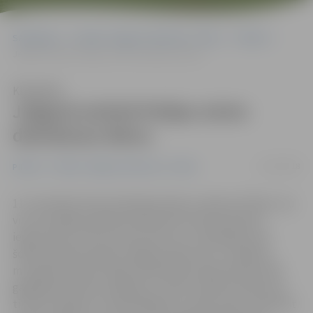
Sākumlapa
Portāla “Jelgavas Vēstnesis” arhīvs
Pilsētā
Jelgavā atzīmē Polijas simto dzimšanas dienu
Klausīties
Jelgavā atzīmē Polijas simto
dzimšanas dienu
13/10/2018
Pilsētā
Portāla “Jelgavas Vēstnesis” arhīvs
11. novembrī simto dzimšanas dienu svinēs arī Polija. Jau
visu šo nedēļu pilsētā notika Poļu kultūras dienas,
iepazīstinot ar šīs tautas kultūru un tradīcijām, bet
šodien Ģederta Eliasa Jelgavas Vēstures un mākslas
muzejā aizvadīts Polijas neatkarības atjaunošanas 100.
gadadienai veltīts pasākums. «Man ir patiess prieks par
tik lielu atbalstu no pašvaldības, ka mēs, poļi, varam šeit