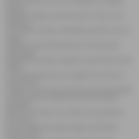
ka poļu biedrība ir viena no aktīvākajām nacionālajām
kultūras
biedrībām Jelgavā, kas nekad nestāv uz vietas un ļoti
rūpējas par
savu tradīciju nodošanu nākamajām paaudzēm. Kaut vai
valodas
mācīšanā. «Tieši pati biedrība nāca ar iniciatīvu šajā
mācību gadā
organizēt poļu valodas nodarbības. Viņiem šobrīd ir divas
skolēnu
un viena pieaugušo grupa, kas apgūst poļu valodu un,
manuprāt, tas
ir lieliski,» stāsta I.Antuža, papildinot, ka poļi pastiprināti
strādā ar jaunatni. Piemēram, vasarā rīko trīs dienu
spartakiādi
bērniem un jauniešiem, kuri nākuši no poļu ģimenēm,
katru vasaru
arī tiek noorganizēta iespēja Jelgavas poļu ģimeņu
bērniem doties