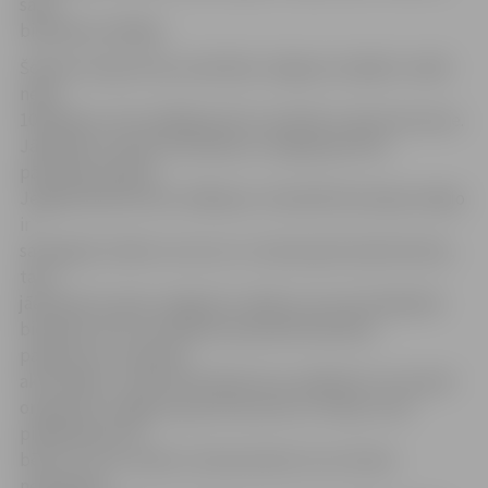
saka
biedrības vadītāja.
Šobrīd Latvijas Poļu savienības Jelgavas nodaļā ir vairāk
nekā
100 biedru, bet vadītāja atzīst, ka aktīvi ir aptuveni puse.
Jāpiebilst, ka pēc Pilsonības un migrācijas lietu
pārvaldes datiem
Jelgavā šobrīd dzīvo 1084 poļi. «Diemžēl liela daļa mūsējo
ir
sasnieguši zināmu vecumu un viņiem grūti pārvietoties,
taču
jāatzīmē, ka poļu Jelgavā ir vairāk un ne visi iestājušies
biedrībā, taču viņi labprāt apmeklē biedrības
pasākumus, iesaistās
aktivitātēs,» stāsta M.Kudrjavceva, piebilstot, ka vasarā
organizēts Jelgavas poļu brauciens uz Poliju, kurā
piedalījušies 28
bērni un viņu vecāki, tostarp daudzi, kuri nemaz
nedarbojas