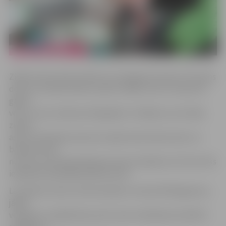
Ziedot asinis tiek aicināti visu asinsgrupu donori. Par asins
donoru var kļūt ikviens vesels cilvēks, kurš ir vismaz 18
gadus
vecs un nav vecāks par 65 gadiem. Cilvēkam, kurš vēlas
ziedot
asinis, līdzi jāņem personu apliecinošs dokuments un
bankas konta
numurs, jo kompensācija par asins nodošanu 4,27 eiro tiks
ieskaitīta ziedotāja bankas kontā.
Lai ziedotu asinis, donoram jāsver vismaz 50 kilogramus;
jābūt
veselam un paēdušam; pirms asins ziedošanas nedrīkst