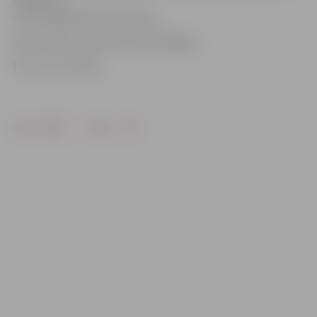
smēķēt un
dzert alkoholiskus dzērienus.
Asinis drīkst ziedot ik pēc 9 nedēļām.
Foto: no JV arhīva
Drukāt
Dalīties