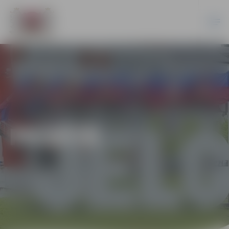
PILSĒTĀ