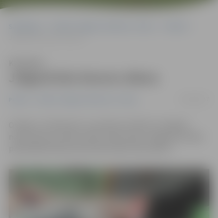
Sākumlapa
Portāla “Jelgavas Vēstnesis” arhīvs
Pilsētā
Jelgavā būs Donoru diena
Klausīties
Jelgavā būs Donoru diena
10/02/2017
Pilsētā
Portāla “Jelgavas Vēstnesis” arhīvs
Otrdien, 14. februārī, no pulksten 10 līdz 14 Jelgavā
notiks Donoru diena. Asinis varēs nodot Jelgavas novada
pašvaldības ēkas pirmā stāva zālē, Pasta ielā 37.