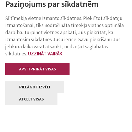
Paziņojums par sīkdatnēm
Šī tīmekļa vietne izmanto sīkdatnes. Piekrītot sīkdatņu
izmantošanai, tiks nodrošināta tīmekļa vietnes optimāla
darbība. Turpinot vietnes apskati, Jūs piekrītat, ka
izmantosim sīkdatnes Jūsu ierīcē. Savu piekrišanu Jūs
jebkurā laikā varat atsaukt, nodzēšot saglabātās
sīkdatnes.
UZZINĀT VAIRĀK
.
APSTIPRINĀT VISAS
PIELĀGOT IZVĒLI
ATCELT VISAS