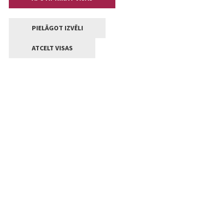
PIELĀGOT IZVĒLI
ATCELT VISAS
Kontakti
Jelgavas valstpilsētas pašvaldība
Lielā iela 11, Jelgava, LV-3001
+371 63005522
pasts@jelgava.lv