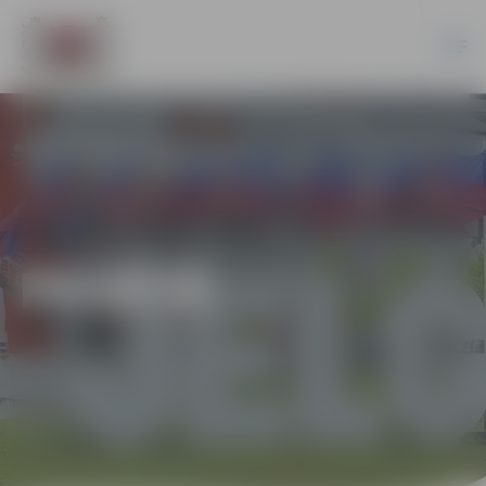
PILSĒTĀ