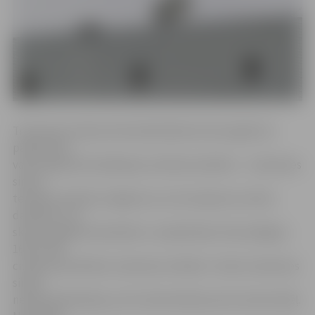
Trauksmes sirēnas tiek iedarbinātas divreiz gadā, lai
pārbaudītu
valsts agrīnās brīdināšanas sistēmas darbību – trauksmes
sirēnu
tehnisko stāvokli, bojājumus vai traucējumus sirēnu
darbībā un to
skaņas signāla dzirdamību. Latvijā šodien tika ieslēgtas
163 no 164
civilās aizsardzības trauksmes sirēnām. «Viena trauksmes
sirēna
netika iedarbināta, jo tā ir demontēta jumta remonta dēļ.