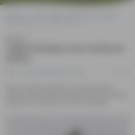
Sākumlapa
Portāla “Jelgavas Vēstnesis” arhīvs
Pilsētā
Jelgavā darbojas visas trauksmes sirēnas
Klausīties
Jelgavā darbojas visas trauksmes
sirēnas
26/11/2018
Pilsētā
Portāla “Jelgavas Vēstnesis” arhīvs
Šodien Latvijā tika pārbaudīta civilās aizsardzības
trauksmes sirēnu darbība, ieslēdzot tās uz trīs minūtēm.
Jelgavā ir četras sirēnas, un tās visas nostrādāja.