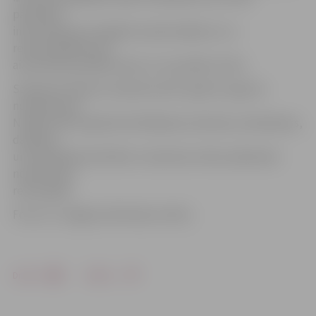
pārraidīta
informācija par iespējamo apdraudējumu un
rekomendācijas par
aizsardzības pasākumiem un turpmāko rīcību.
Saskaņā ar Ministru kabineta 2017. gada 8. augusta
noteikumiem
Nr.440 «Valsts agrīnās brīdināšanas sistēmas izveidošanas,
darbības
un finansēšanas kārtība» trauksmes sirēnu pārbaude
notiek divas
reizes gadā.
Foto: no «Jelgavas Vēstneša» arhīva
Drukāt
Dalīties