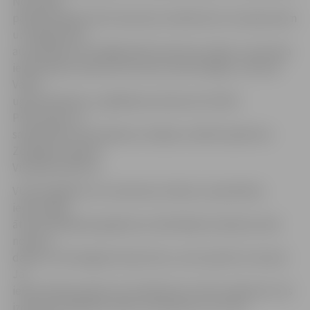
No šodien
pārbaudītajām 163 trauksmes sirēnām bez traucējumiem
un bojājumiem
automātiski nostrādāja 160 trauksmes sirēnas, viena tika
iedarbināta manuāli, bet divas nenostrādāja,» informē
Valsts
ugunsdzēsības un glābšanas dienesta (VUGD)
Prevencijas un
sabiedrības informēšanas nodaļas vecākā inspektore
Zemgales reģionā
Viktorija Gribuste.
VUGD atgādina, ka trauksmes sirēnas ir paredzētas
iedzīvotāju
ātrai brīdināšanai gadījumos ārkārtējā situācijā vai kad
notikusi
dabas vai tehnogēna katastrofa, vai arī pastāv to draudi.
Ja
iedzīvotāji iepriekš nav brīdināti par sirēnu pārbaudi, tās
izdzirdot, jāieslēdz radio vai televizors, kur tiks