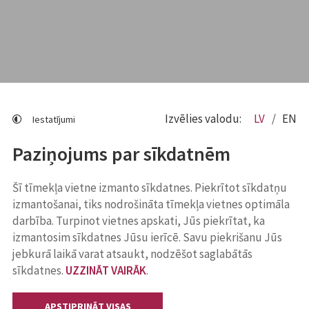
Izvēlies valodu:
LV
EN
Iestatījumi
Paziņojums par sīkdatnēm
Šī tīmekļa vietne izmanto sīkdatnes. Piekrītot sīkdatņu
izmantošanai, tiks nodrošināta tīmekļa vietnes optimāla
darbība. Turpinot vietnes apskati, Jūs piekrītat, ka
izmantosim sīkdatnes Jūsu ierīcē. Savu piekrišanu Jūs
jebkurā laikā varat atsaukt, nodzēšot saglabātās
sīkdatnes.
UZZINĀT VAIRĀK
.
APSTIPRINĀT VISAS