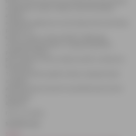
senioru. L.Bite informē, ka arī laika posmā, kad nenotiek
«Pieslēdzies, Latvija!» mācības, seniori bezmaksas
atbalstu
neskaidrību gadījumā un konsultācijas datora lietošanas
pamatos var
saņemt, zvanot uz tālruni 67201777. Mājas lapā
«www.piesledzieslatvija.lv» ir pieejama apmācību
programma «Mācies
pats» latviešu un krievu valodā, savukārt «Lattelecom»
Interaktīvās
TV videonomā bez papildu maksas ir pieejamas īpaši
izveidotas
apmācību filmas senioriem, kas palīdzēs spert pirmos
soļus datora
apgūšanā.
Foto: no JV arhīva
Saistītās ziņas
Seniori