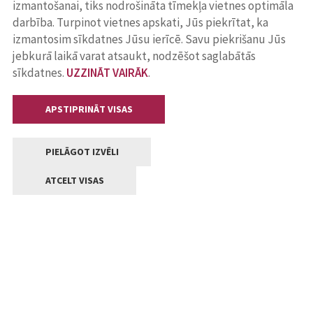
izmantošanai, tiks nodrošināta tīmekļa vietnes optimāla
darbība. Turpinot vietnes apskati, Jūs piekrītat, ka
izmantosim sīkdatnes Jūsu ierīcē. Savu piekrišanu Jūs
jebkurā laikā varat atsaukt, nodzēšot saglabātās
sīkdatnes.
UZZINĀT VAIRĀK
.
APSTIPRINĀT VISAS
PIELĀGOT IZVĒLI
ATCELT VISAS