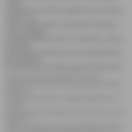
saviem
vienaudžiem varu teikt, ka apgūt datora lietošanu ir
tā vērts – tas
tiešām atvieglo ikdienu un paplašina redzesloku,»
saka «Lattelecom»
sociālās atbildības iniciatīvas «Pieslēdzies, Latvija!»
bezmaksas
datorzinību apmācības senioriem vecākā dalībniece
Ārija Lamberga,
kura 81 gada vecumā Jelgavā apguva datorprasmes.
Bezmaksas datorzinību apmācības senioriem
Jelgavas Zinātniskās bibliotēkas pasniedzēju Viktorijas
Agafonovas
un Olgas Spirtas vadībā ir noslēgušās. Šogad datora un
interneta
prasmes apguva 151 dalībnieks. No tiem 66 ir vecumā virs
70 gadiem,
tostarp trīs dalībnieki, kuri pārsnieguši 80 gadu slieksni,