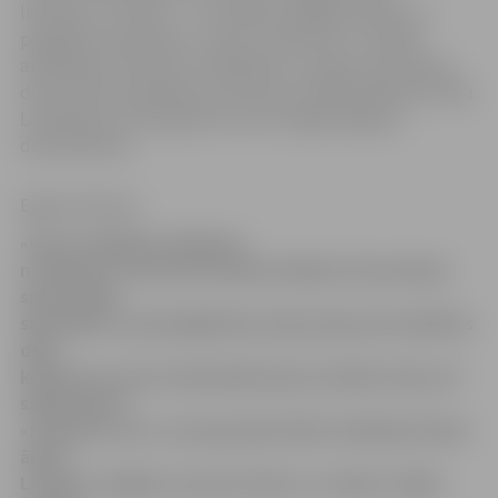
lietošanu ir tā vērts – tas tiešām atvieglo ikdienu un
paplašina redzesloku,» saka «Lattelecom» sociālās
atbildības iniciatīvas «Pieslēdzies, Latvija!» bezmaksas
datorzinību apmācības senioriem vecākā dalībniece Ārija
Lamberga, kura 81 gada vecumā Jelgavā apguva
datorprasmes.
Egija Grošteine
«Kursos iegūtās zināšanas
nostiprinu, internetu lietojot ikdienā. Esmu bijusi
sporta deju
skolotāja, un jauniegūtās prasmes ļauj man skatīties
deju
konkursus, kurus televīzijā nemaz nerāda. Esmu arī
sākusi lietot
«facebook.com», kas ļauj sekot līdzi radinieku dzīvei
ārpus
Latvijas. Iespēju, ko paver dators, ir daudz, tāpēc