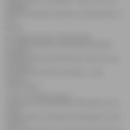
padziļināti
mācījās par programmu lietošanu, e-pakalpojumiem un
datu
apstrādi.
Drosmīgākie seniori kursu laikā piedalījās
arī Latvijā pirmajā Senioru datorprasmju olimpiādē,
jauniegūtās
zināšanas pārbaudot gan individuālos uzdevumos, gan
tiekot galā ar
netradicionālu komandas izaicinājumu – «Lego»
krokodila
programmēšanu.
Iniciatīvu «Pieslēdzies, Latvija!»
«Lattelecom» uzsāka 2008./2009. mācību gadā. Līdz šim
Jelgavā
iemaņas moderno tehnoloģiju lietošanā apguvuši vairāk
nekā 2150