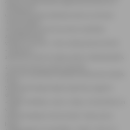
apliecinot nepieciešamību apgūt jaunas prasmes visa
mūža garumā.
Ceturtā daļa mācību dalībnieku datora un interneta
lietošanu apguva
pirmspensijas vecumā. Puse senioru nodarbības
apmeklēja latviešu
valodas un otra puse – krievu valodas plūsmā, informē
«Lattelecom»
sabiedrisko attiecību nodaļas projektu vadītāja Līga Bite.
27 procenti senioru ar datoru iepazinās
pirmo reizi, apmeklējot iesācējiem domāto pirmo mācību
līmeni.
Vairāk nekā trešdaļa mācījās otrajā līmenī, apgūstot
darbu ar
«Google» meklētāju, e-pastu, «Skype», internetbanku un
citiem
ikdienā noderīgiem interneta rīkiem. Tikpat senioru
jaunas
zināšanas apguva arī augstākajā – trešajā – līmenī, kur