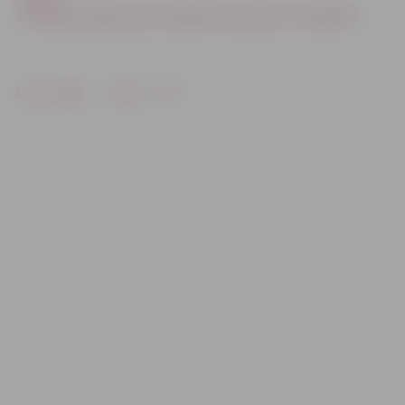
zināšanas pārbauda pirmajā datorprasmju olimpiādē
Drukāt
Dalīties