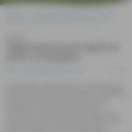
Sākumlapa
Portāla “Jelgavas Vēstnesis” arhīvs
Pilsētā
Jelgavā datorprasmes apgūst arī seniori virs 80 gadiem
Klausīties
Jelgavā datorprasmes apgūst arī
seniori virs 80 gadiem
26/11/2015
Pilsētā
Portāla “Jelgavas Vēstnesis” arhīvs
«Kursos iegūtās zināšanas nostiprinu, internetu lietojot
ikdienā. Esmu bijusi sporta deju skolotāja, un jauniegūtās
prasmes ļauj man skatīties deju konkursus, kurus
televīzijā nemaz nerāda. Esmu arī sākusi lietot
«facebook.com», kas ļauj sekot līdzi radinieku dzīvei
ārpus Latvijas. Iespēju, ko paver dators, ir daudz, tāpēc
saviem vienaudžiem varu teikt, ka apgūt datora