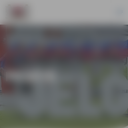
PILSĒTĀ