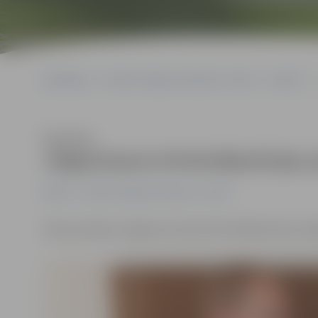
Sākumlapa
Portāla “Jelgavas Vēstnesis” arhīvs
Pilsētā
Klausīties
Jelgavā jauns Kriminālpolicijas 
Pilsētā
Portāla “Jelgavas Vēstnesis” arhīvs
Valsts policijas Jelgavas iecirkņa Kriminālpolicijas no