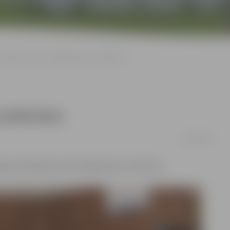
Jelgavā jauns Kriminālpolicijas priekšnieks
priekšnieks
10/09/2016
daļas priekšnieka amatā stājies Igors Helmanis.