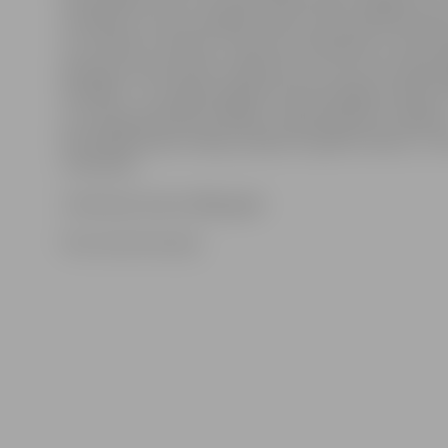
izmeklēt, jo visas nozagtās mantas tiek realizētas ārpus
Lai uzlabotu situāciju, ir jāveicina sadarbība un inform
apmaiņa starp kaimiņu reģioniem un Lietuvas tiesībs
iestādēm – jau tagad regulāri notiek kopīgas mācības 
un Latvijas policijas iestādēm. Tāpat jāstiprina Jelgava
Kriminālpolicijas nodaļa, piešķirot papildu kadrus,» vē
I.Helmanis.
I.Helmanis dzimis 1984. gadā.
Foto: Austris Auziņš