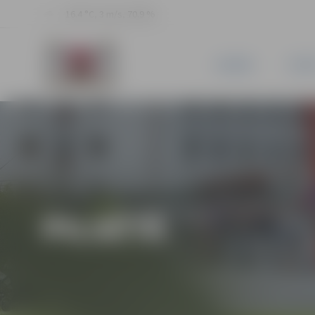
16.4 °C, 3 m/s, 70.9 %
JAUNUMI
PILSĒ
PILSĒTĀ