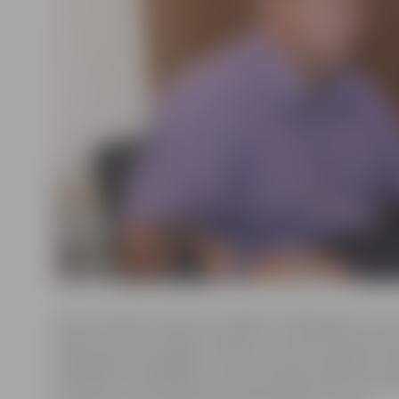
Valsts policijā I.Helmanis strādā kopš 2006. gada. Viņa 
darba vieta bija Jelgavas pilsētas un rajona policijas p
2009. gadā viņš pārgāja uz Valsts policijas Zemgales re
pārvaldes Kriminālpolicijas biroja Organizētās noziedz