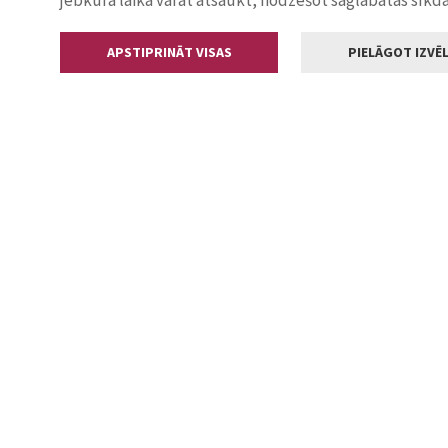
jebkurā laikā varat atsaukt, nodzēšot saglabātās sīkd
APSTIPRINĀT VISAS
PIELĀGOT IZVĒL
Kontakti
Jelgavas valstp
Lielā iela 11
+371 630055
pasts@jelga