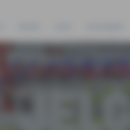
TA
PAŠVALDĪBA
IESTĀDES
KAPITĀLSABIEDRĪBAS