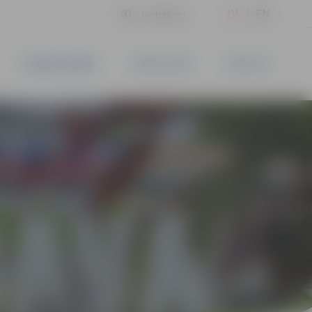
LV
EN
Iestatījumi
UZŅĒMĒJDARBĪBA
PAKALPOJUMI
KONTAKTI