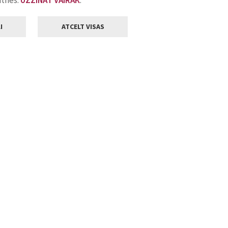
atnes.
UZZINĀT VAIRĀK
.
I
ATCELT VISAS
Klientu apkalpošana
ilsētas pašvaldība
Darba laiks
, Jelgava, LV-3001
Pirmdienās
8.00 - 18.00
Otrdienās
8.00 - 17.00
22
Trešdienās
8.00 - 17.00
va.lv
Ceturtdienās
8.00 - 17.00
Piektdienās
8.00 - 14.30