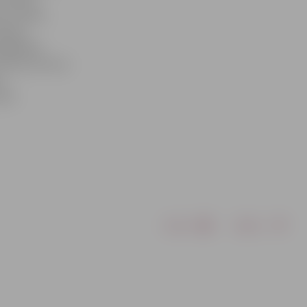
 Latvijas.
ācijas
argājošām
starp Lietuvas
s
rtē
Drukāt
Dalīties