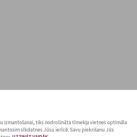
ņu izmantošanai, tiks nodrošināta tīmekļa vietnes optimāla
zmantosim sīkdatnes Jūsu ierīcē. Savu piekrišanu Jūs