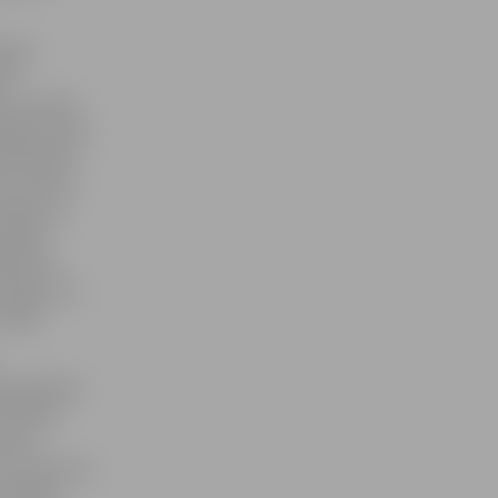
rības
rbs
s uz kadru
aļā ir sešas
darbinieku
os noturēt
rīgs, lai
binieku
ebilstot,
ņš gan cer,
sinās.
vaspilsētas
ritorijā
alstu
 no Lietuvas,
r grūtāk