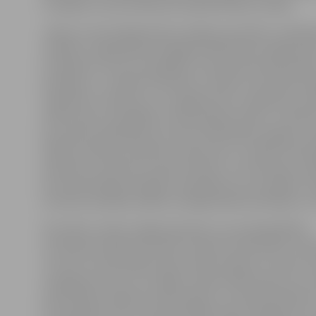
noziegumu ekonomikas jomā apkarošanas nodaļu.
«Mana un Kriminālpolicijas nodaļas prioritāte ir sabied
drošība. Ir jāpanāk pēc iespējas efektīvāks nodaļas da
ierobežotu resursu apstākļos, kas pārsvarā attiecinām
jautājumu,» norāda I.Helmanis, turpinot, ka šobrīd nod
inspektoru vakances un, aizpildot tās, uzlabosies arī 
darba vide un apstākļi, jo izlīdzināsies slodze. «Centīš
jau esošos darbiniekus, jo katrs darbinieks nodaļai ir sva
pildītu policijai noteiktos uzdevumus. Turklāt šo dar
pieredzi un prasmes ir grūti aizstāt,» tā I.Helmanis, pi
ka atrisināt algu jautājumu diemžēl nav viņa spēkos. Vi
ka Valsts policijas vadība tuvākajā laikā šo jautājumu ri
Kā zināms, darba Jelgavā pietiek, jo sava ģeogrāfiskā
novietojuma dēļ tā vienmēr ir bijusi krustpunktā. «Gal
tuvums un pierobežas rajoni rada situāciju, ka mūsu te
noziegumus veic citu reģionu iedzīvotāji vai pat citu v
iedzīvotāji. Sevišķi tas attiecināms uz noziedzniekiem
kas darbojas mūsu teritorijā. Šāda veida noziegumus i