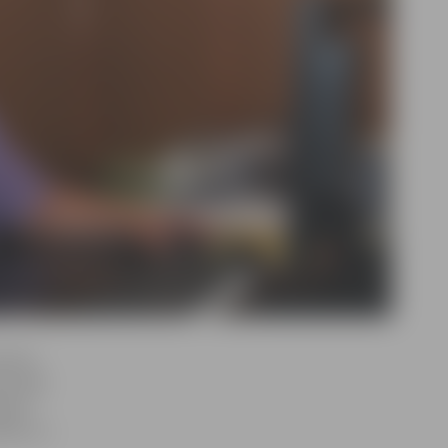
pirmā
ārvaldē.
ģiona
ības un