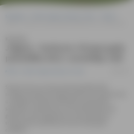
Sākumlapa
Portāla “Jelgavas Vēstnesis” arhīvs
Pilsētā
Jelgava – konkursa «Eiropas gada pašvaldība 2012» uzvarētāju vidū
Klausīties
Jelgava – konkursa «Eiropas gada
pašvaldība 2012» uzvarētāju vidū
14/09/2012
Pilsētā
Portāla “Jelgavas Vēstnesis” arhīvs
Šodien konkursa «Eiropas Gada pašvaldība 2012»
noslēguma pasākumā Jelgavas pilsēta tiks apbalvota kā
uzvarētāja nominācijā «Pašvaldība starppaaudžu
sadarbībai». Apbalvošanas ceremonijā Ventspilī tiks
godināti arī pieci jelgavnieki, kas par ieguldījumu
starppaaudžu sadarbībā atzīti par Eiropas gada
cilvēkiem.