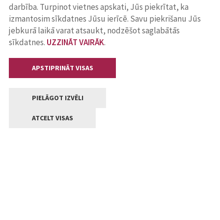
darbība. Turpinot vietnes apskati, Jūs piekrītat, ka
izmantosim sīkdatnes Jūsu ierīcē. Savu piekrišanu Jūs
jebkurā laikā varat atsaukt, nodzēšot saglabātās
sīkdatnes.
UZZINĀT VAIRĀK
.
APSTIPRINĀT VISAS
PIELĀGOT IZVĒLI
ATCELT VISAS
Kontakti