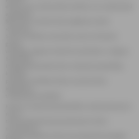
dienas centra «Sadraudzība» darbību, kuru mēneša laikā
apmeklē ap
900 cilvēku, izveidoto ātrās reaģēšanas vienību
«Ekspresis»,
Senioru Veselības universitāti, senioru 24 interešu
grupas,
veiksmīgu Jelgavas Sociālo lietu pārvaldes un Jelgavas
Sabiedrības
Integrācijas pārvaldes darbu. Viesojoties pašvaldībās,
komisijas
pārstāvji arī meklēja cilvēkus, kas devuši lielu
ieguldījumu
starppaaudžu sadarbībā.
Konkurss «Eiropas Gada pašvaldība» Latvijā notiek pirmo
reizi un
tā tēma atbilstoši Eiropas Gada tēmai ir aktīva
novecošana un
paaudžu sadarbība. Konkursa pirmajai kārtai Zemgales