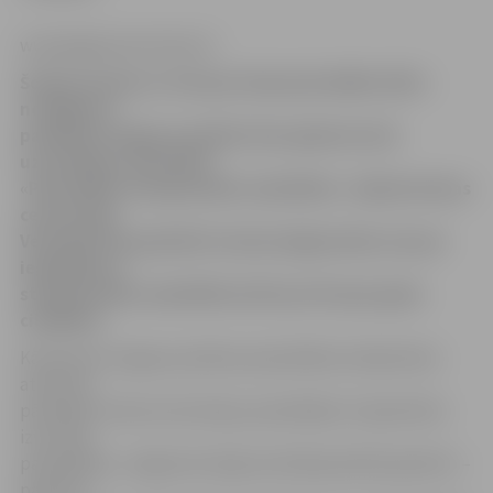
www.jelgavasvestnesis.lv
Šodien konkursa «Eiropas Gada pašvaldība 2012»
noslēguma
pasākumā Jelgavas pilsēta tiks apbalvota kā
uzvarētāja nominācijā
«Pašvaldība starppaaudžu sadarbībai». Apbalvošanas
ceremonijā
Ventspilī tiks godināti arī pieci jelgavnieki, kas par
ieguldījumu
starppaaudžu sadarbībā atzīti par Eiropas gada
cilvēkiem.
Kā informē Jelgavas pilsētas pašvaldības Sabiedrisko
attiecību
pārvaldē, konkursa komisija, apmeklējot otrajai kārtai
izvirzītās
pašvaldības, Jelgavā atzinīgi novērtēja pilsētā padarīto –
paaudžu