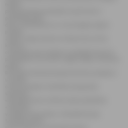
reģionā
pieteicās septiņas pašvaldības. Iepazīstoties ar
pašvaldībās veikto
darbu, vērtētāji lēma, ka 1. vieta Zemgales reģionā
pienākas
Jelgavai. Jelgava, Bauska un Dobele tika izvirzītas
konkursa
otrajai kārtai valsts mērogā, kur piedalījās vēl pa trim
pašvaldībām no Kurzemes, Latgales, Rīgas un Vidzemes
reģiona.
Rezultātā noskaidrojušies galvenās balvas saņēmēji un
uzvarētāji
četrās nominācijās: «Pašvaldība starppaaudžu
sadarbībai»;
«Pašvaldība senioru vērtības celšanai sabiedrībā»;
«Pašvaldība
veselīgam dzīvesveidam»; «Pašvaldība Eiropas
Savienības vērtību
popularizēšanai un iedzīvotāju iesaistei».