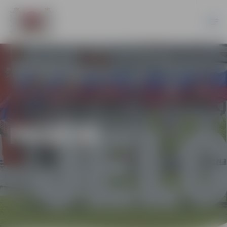
PILSĒTĀ