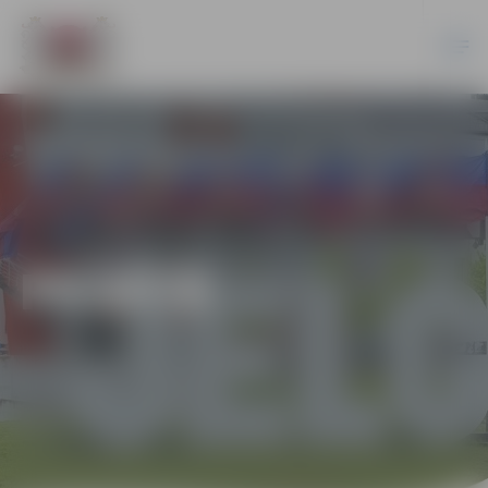
PILSĒTĀ