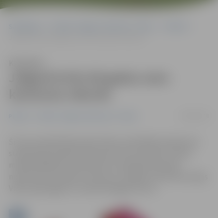
Sākumlapa
Portāla “Jelgavas Vēstnesis” arhīvs
Pilsētā
Jelgavā kritis 60 gadus sens karstuma rekords
Klausīties
Jelgavā kritis 60 gadus sens
karstuma rekords
02/08/2018
Pilsētā
Portāla “Jelgavas Vēstnesis” arhīvs
Šī ir jau septītā diena pēc kārtas, kad kādā novērojumu
stacijā tiek pārspēts dienas karstuma rekords. Šoreiz
maksimālā gaisa temperatūra ir pārspēta deviņās
novērojumu stacijās, tostarp arī Jelgavā, informē Latvijas
Vides, ģeoloģijas un meteoroloģijas centrs.