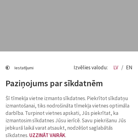
Izvēlies valodu:
LV
EN
Iestatījumi
Paziņojums par sīkdatnēm
Šī tīmekļa vietne izmanto sīkdatnes. Piekrītot sīkdatņu
izmantošanai, tiks nodrošināta tīmekļa vietnes optimāla
darbība. Turpinot vietnes apskati, Jūs piekrītat, ka
izmantosim sīkdatnes Jūsu ierīcē. Savu piekrišanu Jūs
jebkurā laikā varat atsaukt, nodzēšot saglabātās
sīkdatnes.
UZZINĀT VAIRĀK
.