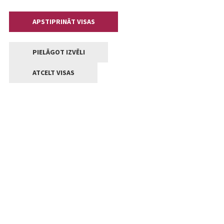
APSTIPRINĀT VISAS
PIELĀGOT IZVĒLI
ATCELT VISAS
Kontakti
Jelgavas valstpilsētas pašvaldība
Lielā iela 11, Jelgava, LV-3001
+371 63005522