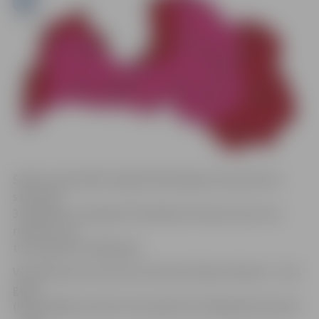
Šodien maksimālā Jelgavā fiksētā gaisa temperatūra
sasniedza
31,8 grādus, pārspējot līdzšinējo šīs dienas karstuma
rekordu, kas
tika reģistrēts 1948. gadā.
Vēl šodien jauns karstuma rekords fiksēts Alūksnē – 29,4
grādi
(iepriekšējais rekords tika reģistrēts 1948. gadā), Bauskā