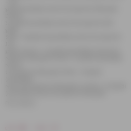
– 32,8
grādi (iepriekšējais rekords tika reģistrēts 1963. gadā),
Dobelē –
32,3 grādi (iepriekšējais rekords tika reģistrēts 1963.
gadā),
Saldū – 30,8 grādi ((iepriekšējais rekords tika reģistrēts
1971.
gadā), Skrīveros – 31,6 grādi (iepriekšējais rekords tika
reģistrēts 1963. gadā), Stendē – 32,1 grāds (iepriekšējais
rekords
tika reģistrēts 1963. gadā), Zīlānos – 30,9 grādi
(iepriekšējais
rekords tika reģistrēts 1963. gadā) un Zosēnos – 30,2 grādi
(iepriekšējais rekords tika reģistrēts 1963. gadā).
Foto: meteo.lv
Drukāt
Dalīties