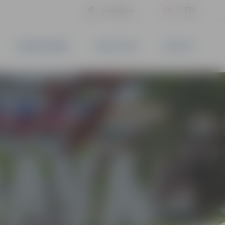
LV
EN
Iestatījumi
UZŅĒMĒJDARBĪBA
PAKALPOJUMI
KONTAKTI