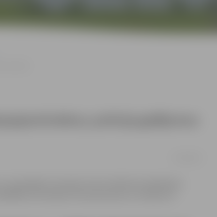
us nesaista
bezpajumtniekus; policija gadījumus
17/08/2016
i un no gūtajām traumām miruši cilvēki bez deklarētas
rādāšanu aizturējusi četras personas un norāda: šie