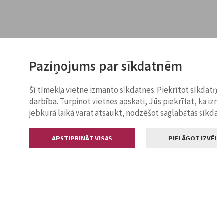
Paziņojums par sīkdatnēm
Šī tīmekļa vietne izmanto sīkdatnes. Piekrītot sīkdat
darbība. Turpinot vietnes apskati, Jūs piekrītat, ka i
jebkurā laikā varat atsaukt, nodzēšot saglabātās sīkd
APSTIPRINĀT VISAS
PIELĀGOT IZVĒL
Kontakti