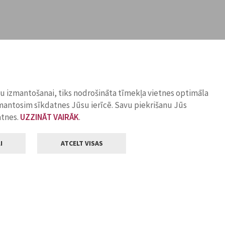
ņu izmantošanai, tiks nodrošināta tīmekļa vietnes optimāla
zmantosim sīkdatnes Jūsu ierīcē. Savu piekrišanu Jūs
atnes.
UZZINĀT VAIRĀK
.
I
ATCELT VISAS
Klientu apkalpošana