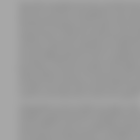
Kā portālam www.jelgavasvestnesis.lv pastāstīja Valsts
pārstāve Ieva Sietniece, pirmais gadījums noticis maijā.
pamestās augstceltnes teritorijā Pumpura ielā 3a tika 
vīrieša līķis ar vardarbīgas nāves pazīmēm. Tā kā cilvēk
bezpajumtnieks, viņa personas noskaidrošana bija sar
I.Sietniece. Policija tomēr noskaidrojusi, ka nogalinātai
dzimis 1957. gadā. Policija aizdomās par šī nozieguma
aizturējusi 1988. gadā dzimušu vīrieti, kurš agrāk bijis 
par laupīšanu. «Aizturētais cietušajam miesas bojājum
būdams alkohola reibumā. Uzbrukuma motīvs bijis hul
policijas pārstāve, skaidrojot, ka visdrīzāk agresors pa
uzrunājis un provocējis, lai būtu iemesls iesist. Policij
uzskata, ka uzbrucēja nolūks nav bijis vīrieti nogalināt
Līdzīgs gadījums noticis 23. jūlijā un 13. augustā. Jūlijā
Zemgales prospektā tika piekauts 1965. gadā dzimis 
Viņš tika nogādāts slimnīcā, kur no gūtajām traumām mi
aizdomās par šo uzbrukumu aizturējusi 1995. gadā dzi
kuram piemērots drošības līdzeklis – apcietinājums. A