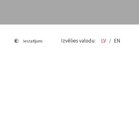
Izvēlies valodu:
LV
EN
Iestatījumi
Lapas karte