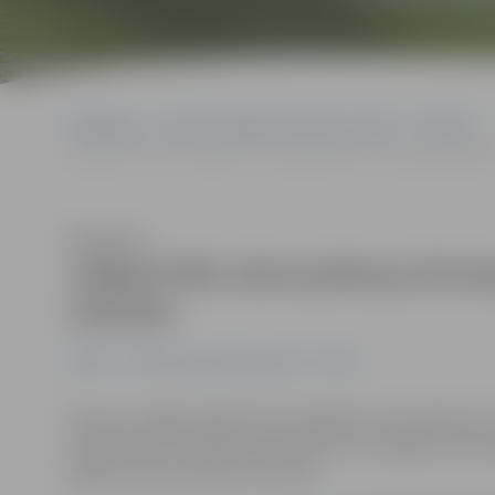
Sākumlapa
Portāla “Jelgavas Vēstnesis” arhīvs
Pilsētā
Jelgavā līdz nāvei piekauj trīs bezpajumtniekus; policija gadījum
Klausīties
Jelgavā līdz nāvei piekauj trīs 
nesaista
Pilsētā
Portāla “Jelgavas Vēstnesis” arhīvs
Šovasar Jelgavā reģistrēti trīs gadījumi, kad piekaut
dzīvesvietas. Policija aizdomās par šo noziegumu past
gadījumi savā starpā nav saistīti.