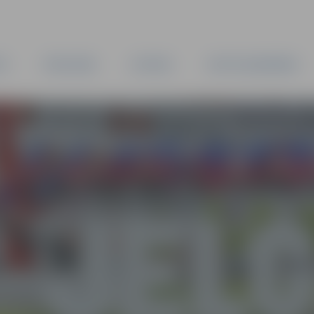
TA
PAŠVALDĪBA
IESTĀDES
KAPITĀLSABIEDRĪBAS