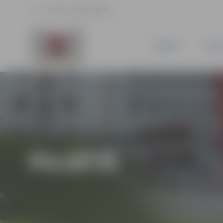
24.2 °C, 2.9 m/s, 49 %
JAUNUMI
PILSĒ
PILSĒTĀ