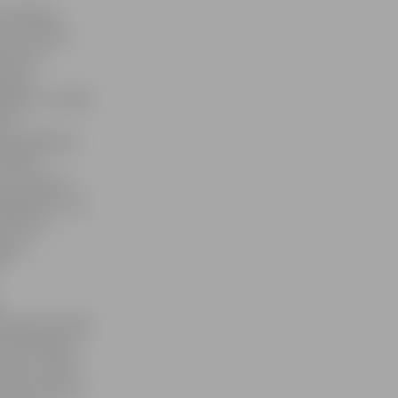
 policijas
 «26. maijā
atrasts
s bija
ežģīta,» norāda
s ir
 pastrādāšanu
tiesāts
us nodarīja,
igānisms,» tā
ts upuri
a gan
.
bezpajumtnieks.
ra. Policija
mušu vīrieti,
rī viņa motīvs