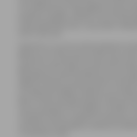
esot huligānisms bez nodoma nogalināt. Tas pats scenāri
13. augusta notikušajā – 1958. gadā dzimis bezpajumt
Pārmiju ielā, nogādāts slimnīcā, kur miris. Viņu apstrād
iereibuši agrāk tiesāti vīrieši – dzimuši 1995. un 1996. g
šobrīd ir apcietināti.
Neskatoties uz to, ka četru mēnešu laikā bijuši trīs līd
gadījumi, kuros tīšām uzbrukts cilvēkiem bez noteikt
dzīvesvietas, viņus piekaujot līdz nāvei, policija uzska
gadījumi nav saistīti, lai gan uzbrucēju motīvs ir līdzīg
šajos gadījumos uzsākts kriminālprocess par tīša sma
bojājuma nodarīšanu, kas bijis par iemeslu cietušā nāve
tīša smagu miesas bojājuma nodarīšanu, ja to izdarījus
grupa. Par šādu noziedzīgu nodarījumu soda ar brīvī
laiku no trim līdz piecpadsmit gadiem, konfiscējot ma
mantas konfiskācijas, un ar probācijas uzraudzību uz l
trim gadiem vai bez tās. Jāpiebilst, ka maija lieta jau 
prokuratūrai kriminālvajāšanas uzsākšanai, bet pārējās
ir izmeklēšanas stadijā.