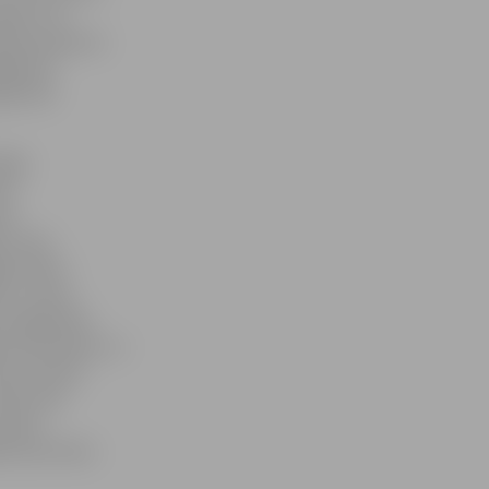
js ir arī
nieks piekauts
āja divi
adā. Abi
zīgi
as
ta:
s. Visos
ga miesas
i, vai par
i organizēta
bas atņemšanu uz
ntu vai bez
aiku līdz
nodota
 divas lietas