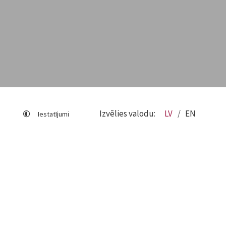
Izvēlies valodu:
LV
EN
Iestatījumi