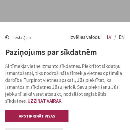
Izvēlies valodu:
LV
EN
Iestatījumi
Paziņojums par sīkdatnēm
Šī tīmekļa vietne izmanto sīkdatnes. Piekrītot sīkdatņu
izmantošanai, tiks nodrošināta tīmekļa vietnes optimāla
darbība. Turpinot vietnes apskati, Jūs piekrītat, ka
izmantosim sīkdatnes Jūsu ierīcē. Savu piekrišanu Jūs
jebkurā laikā varat atsaukt, nodzēšot saglabātās
sīkdatnes.
UZZINĀT VAIRĀK
.
APSTIPRINĀT VISAS