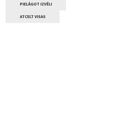
PIELĀGOT IZVĒLI
ATCELT VISAS
Kontakti
Jelgavas valstpilsētas pašvaldība
Lielā iela 11, Jelgava, LV-3001
+371 63005522
pasts@jelgava.lv
Klientu apkalpošana