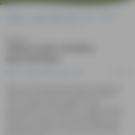
Sākumlapa
Portāla “Jelgavas Vēstnesis” arhīvs
Pilsētā
Jelgavā meklē «Brašākos ugunsdzēsējus»
Klausīties
Jelgavā meklē «Brašākos
ugunsdzēsējus»
15/09/2017
Pilsētā
Portāla “Jelgavas Vēstnesis” arhīvs
Šodien visas dienas garumā pļavā pretim Jelgavas pilij
notika Valsts ugunsdzēsības un glābšanas dienesta
(VUGD) Zemgales reģiona brigādes, Latvijas
ugunsdzēsības sporta federācijas un Jelgavas pilsētas
pašvaldības rīkotās sacensības ugunsdzēsības sportā
«Brašais ugunsdzēsējs», kurās piecās dažādās grupās
piedalījās 47 komandas no visas Latvijas, tajā skaitā arī