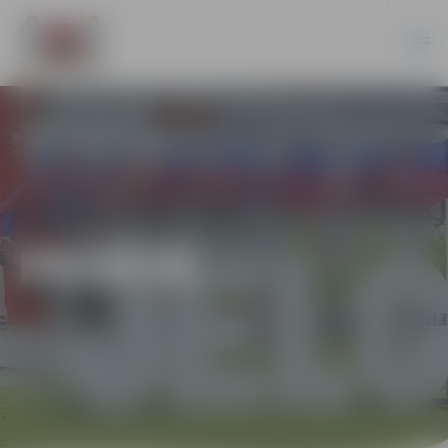
PILSĒTĀ