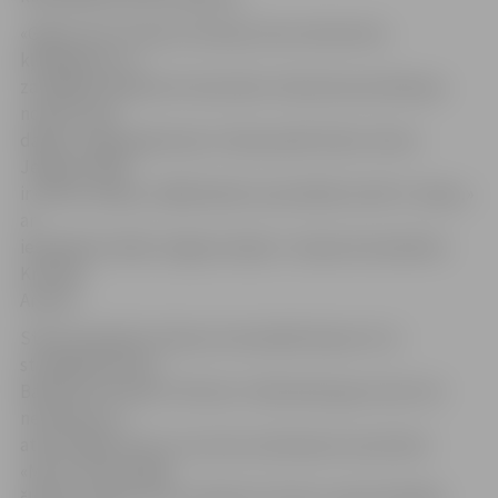
«Gāja mums tā stipri viduvēji, divos elementos
kļūdījāmies un
zaudējām pārdesmit sekundes. Galvenā sacensība jau
notiek starp
daļām, lai gan galvenais ir labi pavadīt laiku. Mums
Jelgavas daļā
ir četras maiņas, tādēļ šodien sacensībās startē 2. maiņa,»
ar
iespaidiem dalās Jelgavas daļas 2. maiņas komandieris
Kristaps
Ansons.
Starp septiņām meiteņu komandām bija arī LLU
studējošās Elīnas
Balodes komanda «Tērvete». Meitenēm gan starts īsti
neizdevās, jo
atskrūvējās viens no cauruļu savienojumu posmiem.
«Mums atskrūvējās