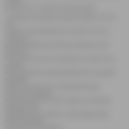
sieviešu,
jauniešu zēnu un meiteņu komandu grupās.
«Izvēršanās sacensībās pirmo gadu skrējām no «ZIL 21»
auto
cisternas, kas ietekmēja mūsu rezultātu. Tā ir veca
tehnika, lai
gan ikdienā šādas vēsturiskas automašīnas arī tiek
pielietotas.
Mums tās ir kā rezerves automašīnas. Tā tomēr ir sava
specifika.
Mūsu komandā ir seši ugunsdzēsēji. Man šis ir piektais
gads šādās
spēlēs, taču šoreiz esmu uzņēmies komandas
koordinatora funkcijas.
Mēs šīs sacensības uztveram nopietni, jo cenšamies
papildināt mūsu
daļas apbalvojumu skapīti,» norāda Jelgavas daļas
Kalnciema posteņa
komandieris Artūrs Rožkovs.