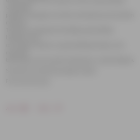
šļūtene, tāpēc esmu nedaudz vīlusies. Ugunsdzēsēju
sacensībās
piedalos trešo gadu, bet sāku interesēties par šīm lietām
mācoties
Tērvetē, kur darbojas brīvprātīgo ugunsdzēsēju
biedrība. Lai arī
savu karjeru nesaistu ar ugunsdzēsēja profesiju, taču
man patīk
šāds hobijs, jo esmu daudz iemācījusies,» stāsta E.Balode.
Sacensību rezultāti būs pieejami vakarā.
Foto: Austris Auziņš
Drukāt
Dalīties