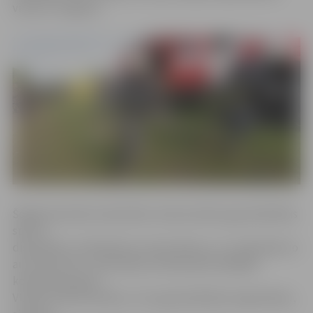
viena no Jelgavas.
Šogad sportisko meistarību noteica divās ugunsdzēsības
sporta
disciplīnās «Izvēršanās no motorsūkņa» un «Izvēršanās no
autocisternas». Sacensības notika piecās dažādās
komandu grupās –
VUGD struktūrvienību, citu ugunsdzēsības organizāciju,