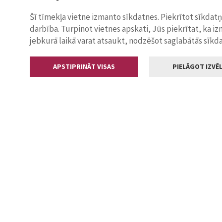
Šī tīmekļa vietne izmanto sīkdatnes. Piekrītot sīkdat
darbība. Turpinot vietnes apskati, Jūs piekrītat, ka i
jebkurā laikā varat atsaukt, nodzēšot saglabātās sīkd
APSTIPRINĀT VISAS
PIELĀGOT IZVĒL
Kontakti
Jelgavas valstp
Lielā iela 11
+371 630055
pasts@jelga