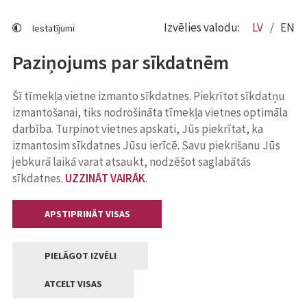
Izvēlies valodu:
LV
EN
Iestatījumi
Paziņojums par sīkdatnēm
Šī tīmekļa vietne izmanto sīkdatnes. Piekrītot sīkdatņu
izmantošanai, tiks nodrošināta tīmekļa vietnes optimāla
darbība. Turpinot vietnes apskati, Jūs piekrītat, ka
izmantosim sīkdatnes Jūsu ierīcē. Savu piekrišanu Jūs
jebkurā laikā varat atsaukt, nodzēšot saglabātās
sīkdatnes.
UZZINĀT VAIRĀK
.
APSTIPRINĀT VISAS
PIELĀGOT IZVĒLI
ATCELT VISAS