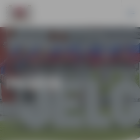
PILSĒTĀ