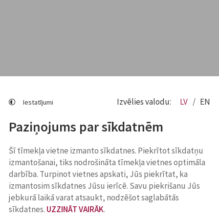
Izvēlies valodu:
LV
EN
Iestatījumi
Paziņojums par sīkdatnēm
Šī tīmekļa vietne izmanto sīkdatnes. Piekrītot sīkdatņu
izmantošanai, tiks nodrošināta tīmekļa vietnes optimāla
darbība. Turpinot vietnes apskati, Jūs piekrītat, ka
izmantosim sīkdatnes Jūsu ierīcē. Savu piekrišanu Jūs
jebkurā laikā varat atsaukt, nodzēšot saglabātās
sīkdatnes.
UZZINĀT VAIRĀK
.