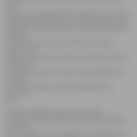
esmu
dispečere, un arī šajā darbā man ir jāsaprot, kas noticis un
attiecīgi kāda brigāde jāizsauc,» stāsta mediķe Inta. Viņa
papildina, ka tēma par jaunajām tehnoloģijām medicīnā
viņai šķiet
interesanta, jo tās strauji ienāk ikdienā. «Dienesta
mašīnas, kuras
dodas uz izsaukumiem, aprīkotas ar aparatūru, kas ļauj
videorežīmā
konsultēties ar ārstiem, nosūtīt viņiem kardiogrammu.
Protams, ir
interesanti uzzināt, kas vēl drīzumā ienāks mūsu
ikdienā,» tā
viņa.
Savukārt radiologa asistente Ziedone stāsta,
ka apmeklē Jelgavas poliklīnikas organizēto pasākumu
pirmo reizi –
par to uzzinājusi no savas kolēģes, kura strādā Jelgavas