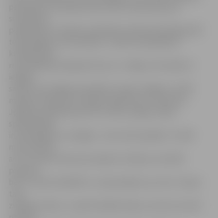
poliklīnikā. «Dzirdēju daudz labu atsauksmju par
semināriem
poliklīnikā un nolēmu piedalīties. Manā profesijā jaunās
tehnoloģijas ir ļoti būtiskas. Turklāt man jākrāj arī
kredītpunkti
resertifikācijai. Regulāri braucu uz Rīgu, bet šodien ir
iespēja
satikt izcilus Rīgas speciālistus tepat Jelgavā,» vērtē
mediķe. Gandarīti ar iespēju izglītoties ir arī daudzi
Jelgavas poliklīnikas ārsti un ārstu palīgi. «Mana
specializācija
ir onkoloģija un uroloģija – esmu ārsta palīdze. Tomēr
man interesē
arī citi temati. Nevar jau pieļaut situāciju, ka atnāk
pacients,
bet tu nevari atbildēt uz viņa jautājumu, jo tas ir «ārpus
tava
zināšanu lauka»,» spriež mediķe Fanija, uzsverot, ka ļoti
novērtē