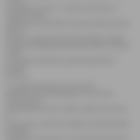
«Jaunās
tehnoloģijas medicīnā» – ieradās ap 150 mediķu no
Jelgavas un citām
pašvaldībām. Apmeklētāju starpā bija dažādi speciālisti,
ģimenes
ārsti, ārstu palīgi. Daudziem šis bija kārtējais Jelgavas
poliklīnikas akadēmijas izglītojošais pasākums, bet bija
mediķi,
kuri Jelgavas poliklīnikas organizētajā pasākumā
piedalās
pirmoreiz.
«Es strādāju Neatliekamās medicīniskās
palīdzības dienestā jau 53 gadus un visu šo laiku
izmantoju katru
iespēju papildināt savas zināšanas. Agrāk, kad izbraucu
uz
izsaukumiem, man kā ārsta palīgam patiešām bija jābūt
ļoti plašām
zināšanām, jo nekad nezini, ar ko saskarsies. Bet šobrīd