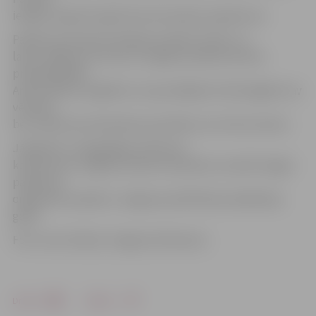
iespēju regulāri izglītoties bezmaksas pasākumos.
Pasākuma ieskaņā mediķiem paldies vārdus un
labus vēlējumus teica arī Jelgavas pilsētas domes
priekšsēdētājs
Andris Rāviņš, atgādinot, ka jaunākajām tehnoloģijām nav
vērtības
bez medicīnas darbinieka speciālista, kurš tās izmanto.
Jāpiebilst, ka ikgadējās medicīnas
konferences Jelgavā notika arī iepriekš, savukārt šogad
pasākums
organizēts projekta «Jelgavas poliklīnikas akadēmija»
gaitā.
Foto: Ivars Veiliņš/«Jelgavas Vēstnesis»
Drukāt
Dalīties