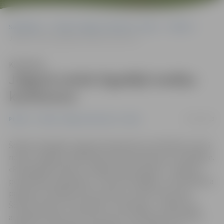
Sākumlapa
Portāla “Jelgavas Vēstnesis” arhīvs
Pilsētā
Jelgavā notiek ikgadējā mediķu konference
Klausīties
Jelgavā notiek ikgadējā mediķu
konference
23/05/2019
Pilsētā
Portāla “Jelgavas Vēstnesis” arhīvs
Šodien Zemgales reģiona Kompetenču attīstības centrā
notiek Jelgavas poliklīnikas rīkota konference mediķiem.
«Pērnā gada oktobrī uzsākām pilotprojektu «Jelgavas
poliklīnikas akadēmija». Tad vēl nezinājām, vai šī projekta
pasākumi mediķiem būs saistoši, vai būs atsaucība.
Šobrīd redzam, ka projekts ir veiksmīgs – pasākumos
aizpildām zāles, pie mums brauc ievērojami speciālisti.