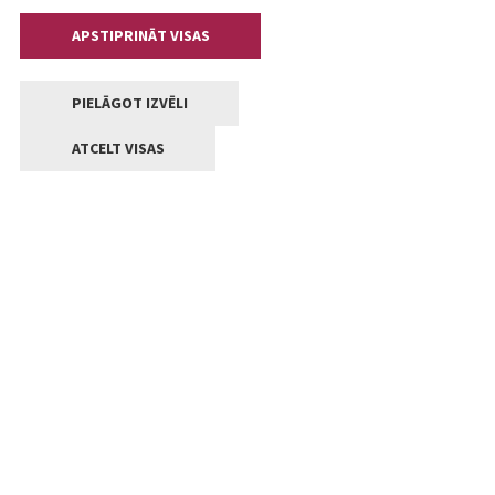
APSTIPRINĀT VISAS
PIELĀGOT IZVĒLI
ATCELT VISAS
Kontakti
Jelgavas valstpilsētas pašvaldība
Lielā iela 11, Jelgava, LV-3001
+371 63005522