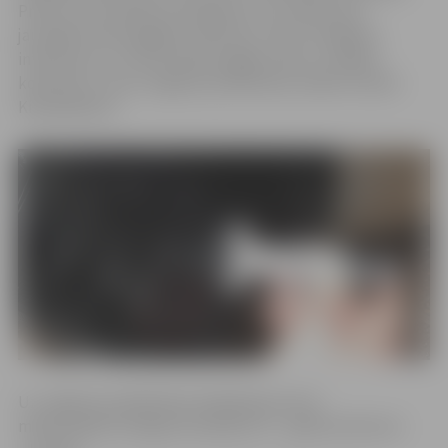
Prieks, ka arī šodien pulcējaties, lai uzzinātu par
jaunajām tehnoloģijām medicīnā,» vēlot mediķiem
interesantu un informācijas bagātu dienu, atklājot
konferenci, teica Jelgavas poliklīnikas valdes locekle
Kintija Barloti.
Uz Jelgavas poliklīnikas akadēmijas pirmo
mācību gada noslēguma pasākumu – gada konferenci