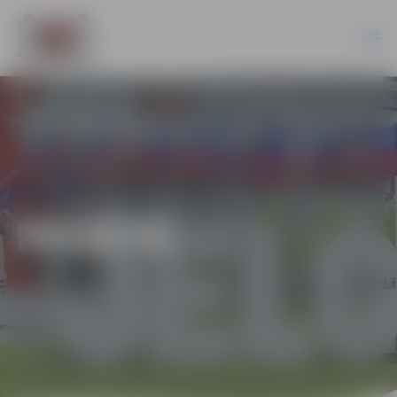
PILSĒTĀ