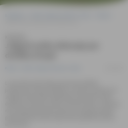
Sākumlapa
Portāla “Jelgavas Vēstnesis” arhīvs
Pilsētā
Jelgavā notiks diskusija par drošību Eiropā
Klausīties
Jelgavā notiks diskusija par
drošību Eiropā
01/10/2019
Pilsētā
Portāla “Jelgavas Vēstnesis” arhīvs
Lai veicinātu iedzīvotāju izpratni par drošības
jautājumiem Eiropā, piektdien, 4. oktobrī, pulksten 14
Jelgavas domes ēkas Lielajā zālē, Pasta ielā 37 notiks
diskusija «Cik droši tu jūties, dzīvojot Eiropā?». Diskusiju
rīko Latvijas Ārpolitikas institūts un Eiropas Komisijas
pārstāvniecība Latvijā. Tajā aicināts piedalīties ikviens
interesents.