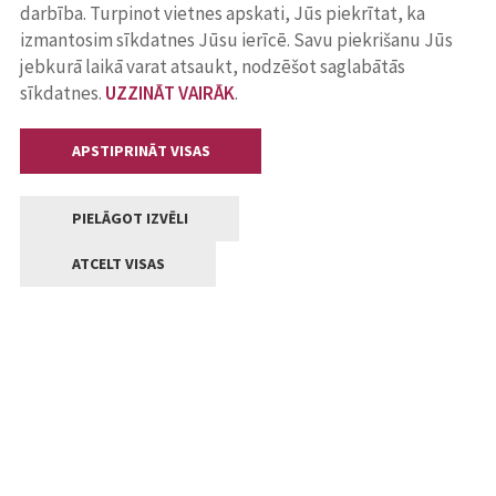
darbība. Turpinot vietnes apskati, Jūs piekrītat, ka
izmantosim sīkdatnes Jūsu ierīcē. Savu piekrišanu Jūs
jebkurā laikā varat atsaukt, nodzēšot saglabātās
sīkdatnes.
UZZINĀT VAIRĀK
.
APSTIPRINĀT VISAS
PIELĀGOT IZVĒLI
ATCELT VISAS
Kontakti