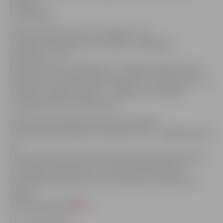
pētniece
Sintija Broka.
Eksperti diskutēs par ES vērtībām un to
izmaiņām laika gaitā, par drošības «stingrajiem
aspektiem» – ES
kaujas grupām, militārajām un civilajām misijām, kā arī
terorisma un radikalizācijas draudiem. Tiks apspriesti arī
drošības «maigie» aspekti – migrācija, populisms,
energodrošība un kiberdraudi.
Diskusija tiek organizēta Eiropas Komisijas
informatīvās kampaņas «EUprotects/ES – sargājam kopā»
un
Latvijas Ārpolitikas institūta realizētā projekta «Eiropas
Savienības sabiedrības un indivīda loma drošības
veicināšanā Eiropā» ietvaros. Interesenti aicināti savu
dalību
diskusijā pieteikt
ŠEIT
.
Foto: publicitātes