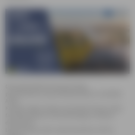
Diskusijā piedalīsies Eiropas Komisijas
pārstāvniecības Latvijā vadītāja pienākumu izpildītājs
Andris
Kužnieks, Rīgas Stradiņa universitātes Eiropas studiju
fakultātes pētniece Vineta Kleinberga un Saeimas
deputāts Atis
Lejiņš. Diskusiju vadīs Latvijas Ārpolitikas institūta