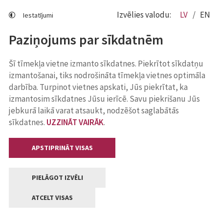
Izvēlies valodu:
LV
EN
Iestatījumi
Paziņojums par sīkdatnēm
Šī tīmekļa vietne izmanto sīkdatnes. Piekrītot sīkdatņu
izmantošanai, tiks nodrošināta tīmekļa vietnes optimāla
darbība. Turpinot vietnes apskati, Jūs piekrītat, ka
izmantosim sīkdatnes Jūsu ierīcē. Savu piekrišanu Jūs
jebkurā laikā varat atsaukt, nodzēšot saglabātās
sīkdatnes.
UZZINĀT VAIRĀK
.
APSTIPRINĀT VISAS
PIELĀGOT IZVĒLI
ATCELT VISAS