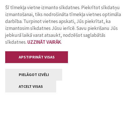
Šī tīmekļa vietne izmanto sīkdatnes. Piekrītot sīkdatņu
izmantošanai, tiks nodrošināta tīmekļa vietnes optimāla
darbība. Turpinot vietnes apskati, Jūs piekrītat, ka
izmantosim sīkdatnes Jūsu ierīcē. Savu piekrišanu Jūs
jebkurā laikā varat atsaukt, nodzēšot saglabātās
sīkdatnes.
UZZINĀT VAIRĀK
.
APSTIPRINĀT VISAS
PIELĀGOT IZVĒLI
ATCELT VISAS