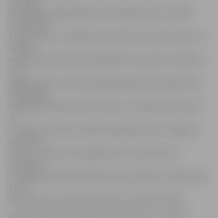
Vissvētās
Dievmātes aizmigšanas pareizticīgo baznīcas, Svētās
Trīsvienības
baznīcas torņa, Jelgavas pils, Ģederta Eliasa Vēstures un
mākslas
muzeja, Krasta ielas promenādes, Pasta salas un Mītavas
tilta
apgaismojums. Savukārt apgaismojuma intensitāte tiks
samazināta
biokoģenerācijas stacijai «Fortum». Akcijā iesaistīties arī
AS
«Latvijas dzelzceļš», izslēdzot apgaismojumu Jelgavas
dzelzceļa
tiltam. Tas pirmo reizi izgaismots 18. novembrī un
diennakts
tumšajā laikā iezīmē pilsētas ainavu baltās un zilās krāsas
toņos,
kas sasaucas ar dzelzceļa manevru luksofora krāsu.
Zemes stunda ir aicinājums mainīt rīcību un uzsākt