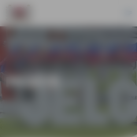
PILSĒTĀ