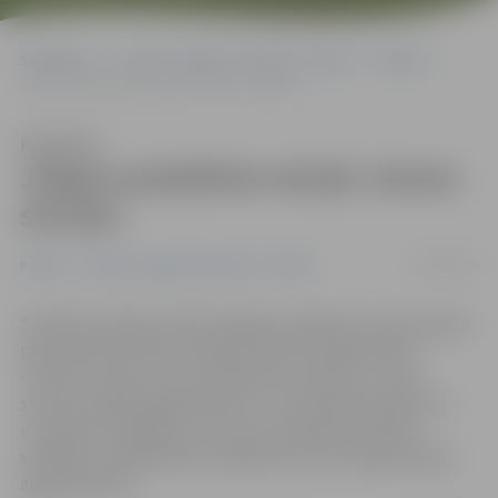
Sākumlapa
Portāla “Jelgavas Vēstnesis” arhīvs
Pilsētā
Jelgava piedalīsies akcijā «Zemes stunda»
Klausīties
Jelgava piedalīsies akcijā «Zemes
stunda»
16/03/2016
Pilsētā
Portāla “Jelgavas Vēstnesis” arhīvs
Sestdien pulksten 20.30 Jelgavas pilsēta jau astoto gadu
pievienosies Pasaules dabas fonda rīkotajai akcijai
«Zemes stunda», kuras laikā katrs aicināts uz vienu
stundu izslēgt apgaismojumu, lai simboliski pievērstu
uzmanību enerģijas un resursu taupīšanai. Pilsētā
vairākiem sabiedriskiem objektiem tiks izslēgts ārējais
apgaismojums.