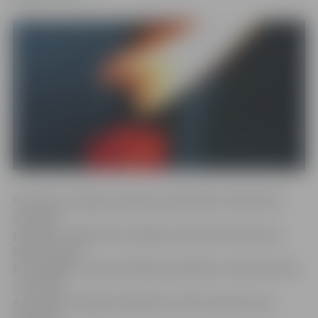
Kā informē Jelgavas pilsētas pašvaldības Sabiedrisko
attiecību
pārvaldē, Jelgavā tiks izslēgts Svētās Annas baznīcas,
Romas katoļu
Bezvainīgās Jaunavas Marijas katedrāles, Svētā Simeona
un Svētās
Annas pareizticīgo katedrāles, Svētā Jāņa baznīcas,