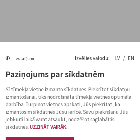
Izvēlies valodu:
LV
EN
Iestatījumi
Paziņojums par sīkdatnēm
Šī tīmekļa vietne izmanto sīkdatnes. Piekrītot sīkdatņu
izmantošanai, tiks nodrošināta tīmekļa vietnes optimāla
darbība. Turpinot vietnes apskati, Jūs piekrītat, ka
izmantosim sīkdatnes Jūsu ierīcē. Savu piekrišanu Jūs
jebkurā laikā varat atsaukt, nodzēšot saglabātās
sīkdatnes.
UZZINĀT VAIRĀK
.