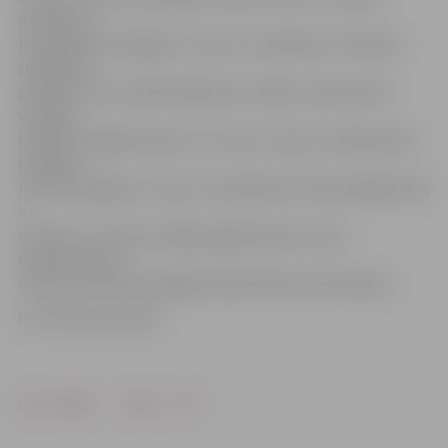
iniciatīvas,
lai sekmētu enerģijas un resursu taupīšanu. Šī akcija ir
simbolisks
pasākums, kura laikā miljoniem cilvēku visā pasaulē
vienojas,
izslēdzot apgaismojumu uz vienu stundu, lai pieprasītu
izlēmīgu
rīcību enerģijas un resursu taupīšanai. Ikviens jelgavnieks
ir
aicināts uz stundu izslēgt apgaismojumu savā
dzīvesvietā, lai
veidotu videi draudzīgāku pilsētnieku dzīvi ikdienā.
Foto: Anita Austvika
Drukāt
Dalīties