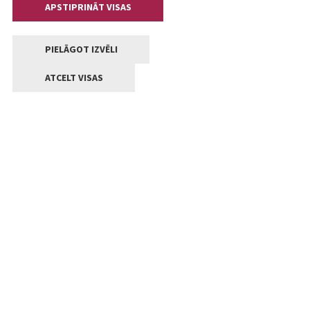
APSTIPRINĀT VISAS
PIELĀGOT IZVĒLI
ATCELT VISAS
Kontakti
Jelgavas valstpilsētas pašvaldība
Lielā iela 11, Jelgava, LV-3001
+371 63005522
pasts@jelgava.lv