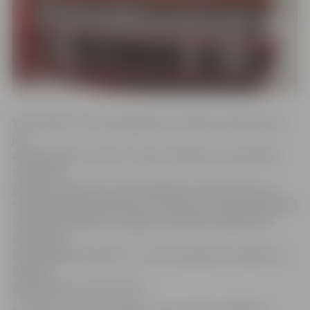
Viņa skaidro, ka hematologa konsultācija nepieciešama,
ja ir
anēmija (dzelzs deficīts, jebkura ilgstoša mazasinība);
neskaidras
ģenēzes leikocitoze vai leikopēnija; trombocitoze vai
trombocitopēnija; jebkuras izmaiņas asins ainā; palielināti
limfmezgli; deguna, smaganu asiņošana; dažādi asins
izplūdumi,
hemorāģiskās diatēzes un citas asiņošanas; neskaidra un
ilgstoša
paaugstināta temperatūra.