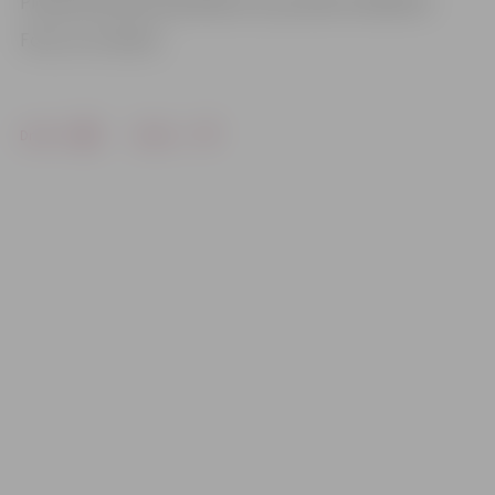
Pierakstīties pie speciālistes var pa tālruni 25431313.
Foto: no JV arhīva
Drukāt
Dalīties