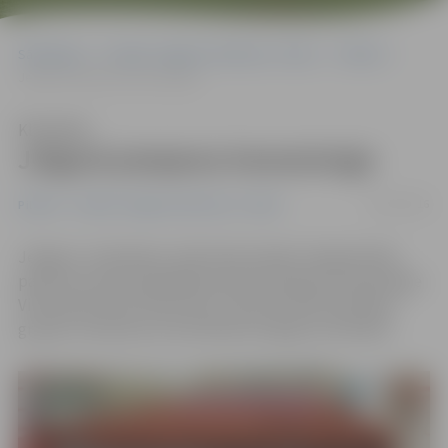
Sākumlapa
Portāla “Jelgavas Vēstnesis” arhīvs
Pilsētā
Jelgavā pieejama hematoloģe
Klausīties
Jelgavā pieejama hematoloģe
29/07/2016
Pilsētā
Portāla “Jelgavas Vēstnesis” arhīvs
Jelgavā, «A Aptiekas» doktorāta telpās Lielajā ielā 49,
pacientus pēc iepriekšēja pieraksta pieņem hematoloģe
Viktorija Dunska-Pētersone, informē «MFD Veselības
grupas» izbraukumu koordinatore Agnese Skrodele.