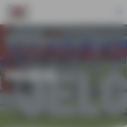
PILSĒTĀ