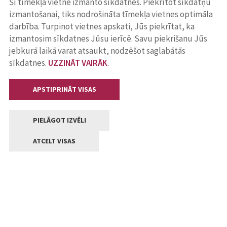
Šī tīmekļa vietne izmanto sīkdatnes. Piekrītot sīkdatņu
izmantošanai, tiks nodrošināta tīmekļa vietnes optimāla
darbība. Turpinot vietnes apskati, Jūs piekrītat, ka
izmantosim sīkdatnes Jūsu ierīcē. Savu piekrišanu Jūs
jebkurā laikā varat atsaukt, nodzēšot saglabātās
sīkdatnes.
UZZINĀT VAIRĀK
.
APSTIPRINĀT VISAS
PIELĀGOT IZVĒLI
ATCELT VISAS