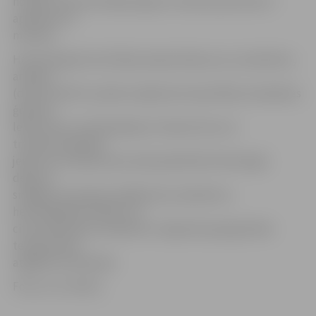
norāda, ka konsultācijas ilgums vienam pacientam ir
apmēram 15
minūtes.
Hematologa konsultācija nepieciešama, ja ir, piemēram,
anēmija
(dzelzs deficīts, jebkura ilgstoša mazasinība); neskaidras
ģenēzes
leikocitoze vai leikopēnija; trombocitoze vai
trombocitopēnija;
jebkuras izmaiņas asins ainā; palielināti limfmezgli;
deguna,
smaganu asiņošana; dažādi asins izplūdumi,
hemorāģiskās diatēzes un
citas asiņošanas; neskaidra un ilgstoša paaugstināta
temperatūra,
atgādina A.Skrodele.
Foto: no JV arhīva