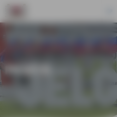
PILSĒTĀ