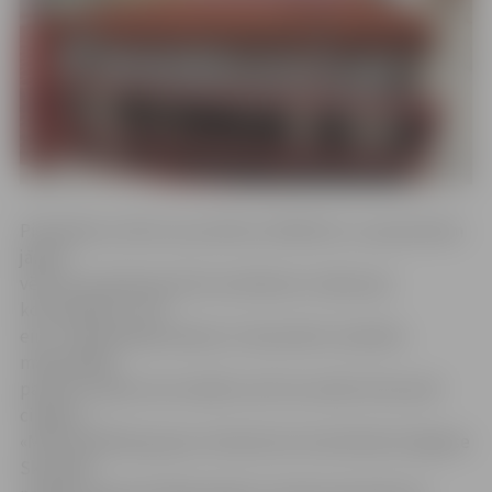
Pieteikties vizītei var pa tālruni 25431313, un pacientiem
jāņem
vērā, ka ar ģimenes ārsta nosūtījumu maksa par
konsultāciju ir 4,27
eiro. «Pieņemšanas dienā, 13. decembrī, konkrēts
maksimālais
pacientu skaits nav noteikts, bet tas varētu būt ap 20
cilvēku,»
«MFD Veselības grupa» izbraukumu koordinatore Agnese
Skrodele