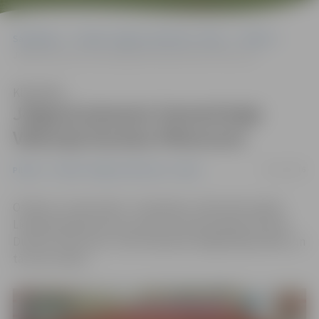
Sākumlapa
Portāla “Jelgavas Vēstnesis” arhīvs
Pilsētā
Jelgavā pieņems hematoloģe Viktorija Dunska-Pētersone
Klausīties
Jelgavā pieņems hematoloģe
Viktorija Dunska-Pētersone
30/11/2016
Pilsētā
Portāla “Jelgavas Vēstnesis” arhīvs
Otrdien, 13. decembrī, «A Aptiekas» doktorāta telpās
Lielajā ielā 49 pacientus pieņems hematoloģe Viktorija
Dunska-Pētersone. Vizītei iepriekš obligāti jāpiesakās, un
tā ir par maksu.