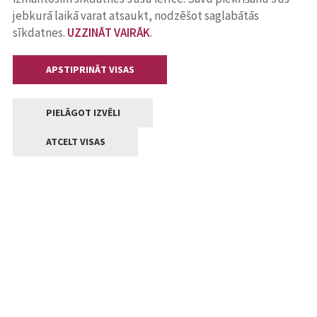
jebkurā laikā varat atsaukt, nodzēšot saglabātās
sīkdatnes.
UZZINĀT VAIRĀK
.
APSTIPRINĀT VISAS
PIELĀGOT IZVĒLI
ATCELT VISAS
Kontakti
Jelgavas valstpilsētas pašvaldība