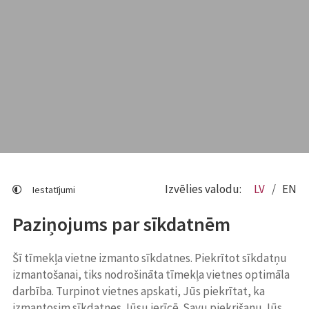
Izvēlies valodu:
LV
EN
Iestatījumi
Paziņojums par sīkdatnēm
Šī tīmekļa vietne izmanto sīkdatnes. Piekrītot sīkdatņu
izmantošanai, tiks nodrošināta tīmekļa vietnes optimāla
darbība. Turpinot vietnes apskati, Jūs piekrītat, ka
izmantosim sīkdatnes Jūsu ierīcē. Savu piekrišanu Jūs