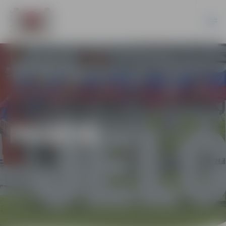
PILSĒTĀ