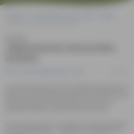
Sākumlapa
Portāla “Jelgavas Vēstnesis” arhīvs
Pilsētā
Jelgavā pieturēs Ziemassvētku karavāna
Klausīties
Jelgavā pieturēs Ziemassvētku
karavāna
19/12/2015
Pilsētā
Portāla “Jelgavas Vēstnesis” arhīvs
22. decembrī pulksten 11 līdz 13.30 Pasta salā viesosies un
ģimenes ar bērniem gaidīs Ziemassvētku karavāna, ko jau
tradicionāli ik gadu Latvijā organizē «Coca-Cola», ar
labdarības kampaņu sniedzot atbalstu bērniem.
Pasta salā varēs satikt un iesildīties ar Latvijas olimpiskās
komandas pārstāvjiem – vieglatlēti Inetu Radeviču un