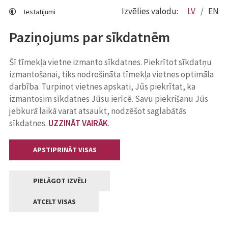
Izvēlies valodu:
LV
EN
Iestatījumi
Paziņojums par sīkdatnēm
Šī tīmekļa vietne izmanto sīkdatnes. Piekrītot sīkdatņu
izmantošanai, tiks nodrošināta tīmekļa vietnes optimāla
darbība. Turpinot vietnes apskati, Jūs piekrītat, ka
izmantosim sīkdatnes Jūsu ierīcē. Savu piekrišanu Jūs
jebkurā laikā varat atsaukt, nodzēšot saglabātās
sīkdatnes.
UZZINĀT VAIRĀK
.
APSTIPRINĀT VISAS
PIELĀGOT IZVĒLI
ATCELT VISAS