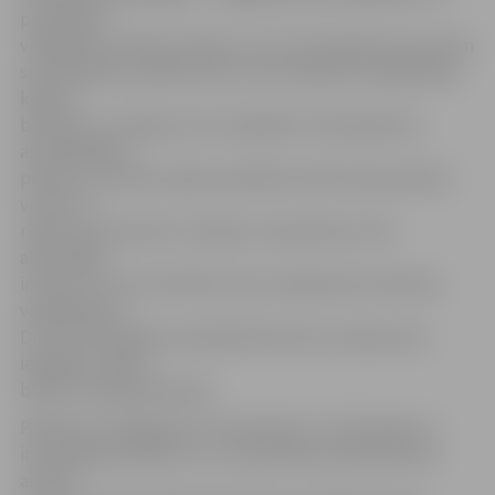
pludmales
volejbolistu Mārtiņu Pļaviņu, kuri arī pastāstīs par saviem
sportiskajiem panākumiem, kā arī labprāt fotografēsies
kopā ar
bērniem un sniegs savus autogrāfus. Vēl pasākuma
apmeklētājus
priecēs un svētku sajūtas palīdzēs radīt Ziemassvētku
vecītis un
rūķīši, kas aicinās iet rotaļās un iesaistīties citās
aktivitātēs,
informē «Coca-Cola HBC Latvia» sabiedrisko attiecību
vadītāja Dace
Dricka. Vēl pasākuma laikā bērniem bez maksas būs
iespējams slidot
blakus esošajā slidotavā.
Pasākuma noslēgumā 4. vidusskolas, 5. vidusskolas, 1.
internātpamatskolas un 2. pamatskolas pārstāvji tika
aicināti