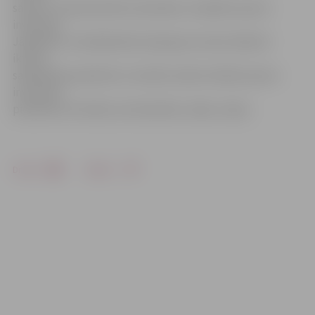
saņemt «Ziemassvētku karavānas» sarūpēto sporta
inventāru.
Jāpiebilst, ka labdarības kampaņas norises laikā arī
ikviens
sabiedrības pārstāvis ir aicināts ziedot skolām sporta
inventāru,
piemēram, bumbas, lecamauklas, nūjas, riņķus.
Drukāt
Dalīties