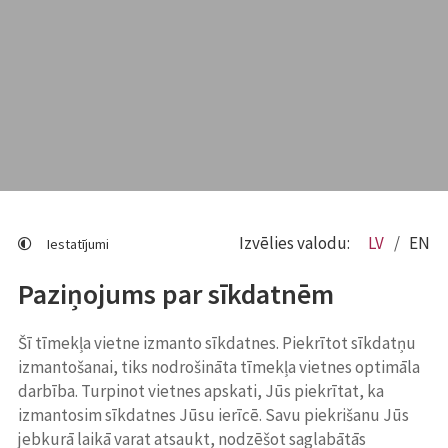
Izvēlies valodu:
LV
EN
Iestatījumi
Paziņojums par sīkdatnēm
Šī tīmekļa vietne izmanto sīkdatnes. Piekrītot sīkdatņu
izmantošanai, tiks nodrošināta tīmekļa vietnes optimāla
darbība. Turpinot vietnes apskati, Jūs piekrītat, ka
izmantosim sīkdatnes Jūsu ierīcē. Savu piekrišanu Jūs
jebkurā laikā varat atsaukt, nodzēšot saglabātās