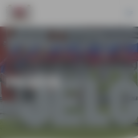
PILSĒTĀ