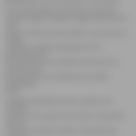
jautājumā jābūt pozitīvi noskaņotiem,» tā K.Lejnieks.
Viņš arī atklāj, kādēļ par «Deivisa kausa» spēļu vietu
izraudzīta Jelgava: «Manuprāt, Jelgava atrodas ļoti ērtā
vietā –
tikai pusstundas braucienā no Rīgas. Jau pirms pusotras
nedēļas
viesojāmies Zemgales Olimpiskajā centrā, lai
pārliecinātos, ka šī
būve ir atbilstoša mūsu prasībām. Ieguvām pozitīvu
pieredzi un esam
jau sākuši darbus, lai noorganizētu pēc iespējas
kvalitatīvākas
spēles.»
Zemgales Olimpiskajā centrā tiks uzstādīts viens –
centrālais –
tenisa korts, kura segums tiks novietots uz basketbola
laukuma.
«Tehniski tas notiek ļoti vienkārši – šāda prakse tika