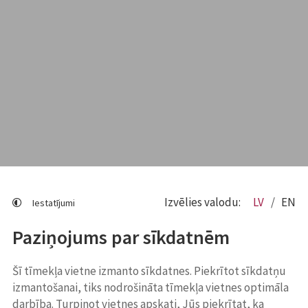
Izvēlies valodu:
LV
EN
Iestatījumi
Paziņojums par sīkdatnēm
Šī tīmekļa vietne izmanto sīkdatnes. Piekrītot sīkdatņu
izmantošanai, tiks nodrošināta tīmekļa vietnes optimāla
darbība. Turpinot vietnes apskati, Jūs piekrītat, ka