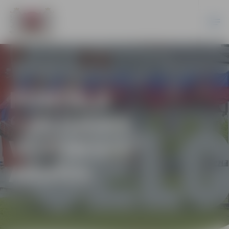
PORTĀLA
“JELGAVAS
VĒSTNESIS”
ARHĪVS