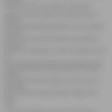
komandas
sastāvs būs zināms vien neilgi pirms sacensībām.
Gandarīts par šāda mēroga sporta pasākuma norisi ir
Jelgavas
domes priekšsēdētājs Andris Rāviņš, kurš cer, ka Deivisa
kauss dos
pozitīvu stimulu jaunajiem pilsētas tenisa talantiem.
«Mēs esam
gandarīti, ka «Deivisa kauss» notiks tieši Jelgavā. Tie būs
ne
tikai svētki mūsu pilsētas sporta entuziastiem, bet arī
nenovērtējama iespēja Jelgavas jaunajiem tenisistiem
klātienē
redzēt augsta līmeņa sacensības. Lai mūs visus vieno
sportiskais
gars un pozitīvas emocijas, atbalstot Latvijas vīriešu
tenisa
izlasi.»