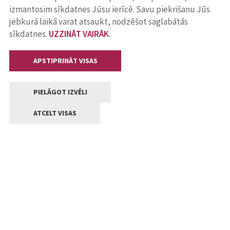
izmantosim sīkdatnes Jūsu ierīcē. Savu piekrišanu Jūs
jebkurā laikā varat atsaukt, nodzēšot saglabātās
sīkdatnes.
UZZINĀT VAIRĀK
.
APSTIPRINĀT VISAS
PIELĀGOT IZVĒLI
ATCELT VISAS
Kontakti