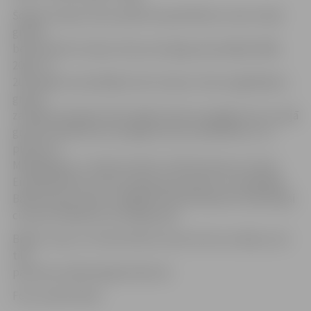
Šogad Latvijas izlase spēlē Eiropas/Āfrikas zonas otrajā
grupā,
bet iepriekš Latvijas izlase pirmajā grupā spēlēja 2008.,
2010. un
2014. gadā, kad pēdējā reizē cīņā par vietas saglabāšanu
grupā
zaudēja Zviedrijai. Pērn jūlijā Latvija nosargāja vietu otrajā
grupā, atklātā kortā Liepājā ne bez problēmām ar 3:2
pieveicot
Madagaskaru. Latvijas tenisisti «Deivisa kausa» izcīņas
Eiropas/Āfrikas zonas otrās grupas duelī ar 1:4 piekāpās
Baltkrievijas izlasei, tādējādi nekvalificējoties izšķirošajai
cīņai par iekļūšanu pirmajā grupā.
Biļešu cenas un tirdzniecības vietas vēl nav zināmas, tās
tiks
paziņotas nākamā gada sākumā.
Foto: publicitātes