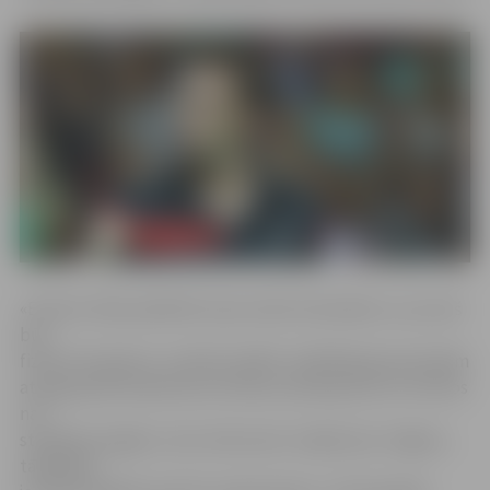
«Ernests vēlas palīdzēt savas valsts komandai, un, ja viņš
būs
fiziski tam gatavs, noteikti spēlēs. Spēlētājs gan joprojām
atkopjas pēc plaukstas locītavas savainojuma un turnīros
nav
startējis pusgadu, taču mēs esam runājuši par Jelgavu,
tādēļ šajā