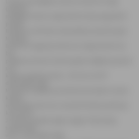
Latvijas meistarīgākais tenisists E.Gulbis ATP rangā
(pasaules
spēcīgāko tenisistu rangs) šobrīd atrodas augstajā 154.
pozīcijā.
M.Lībietis un M.Podžus izlasē spēlē jau kopš 2011. gada.
M.Lībietis
šobrīd ATP rangā ieņem 364. vietu. Šī gada oktobrī viņš
bija
pakāpies par desmit vietām augstāk, tādējādi sasniedzot
savu
karjeras augstāko pozīciju – 354. vietu. Arī ATP
dubultspēļu rangā
M.Lībietis ir pakāpies par divdesmit pozīcijām un ieņem
karjeras
rekordaugsto 262. vietu. Savukārt M.Podžus piedzīvojis
kritumu par
22 vietām vienspēļu rangā un tagad ir 794. pozīcijā,
savukārt 1061.
vietā – dubultspēļu rangā.