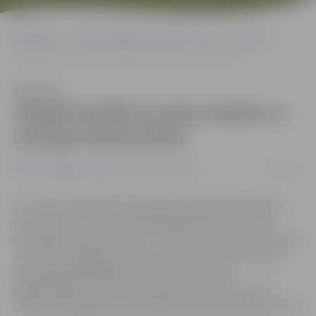
Sākumlapa
Portāla “Jelgavas Vēstnesis” arhīvs
Sports
Jelgavā spēlēs Ernests Gulbis un Latvijas tenisa izlase
Klausīties
Jelgavā spēlēs Ernests Gulbis un
Latvijas tenisa izlase
17/11/2016
Portāla “Jelgavas Vēstnesis” arhīvs
Sports
No 3. līdz 5. februārim Jelgavā, Zemgales Olimpiskajā
centrā, pirmo reizi notiks augstākās raudzes tenisa
sacensības – «Deivisa kauss», kurā Latvijas izlase centīsies
uzvarēt Norvēģijas tenisistus. Kā atzīst Latvijas Tenisa
savienības ģenerālsekretārs Kārlis Lejnieks,
jelgavniekiem ir labas cerības kortos redzēt šī brīža
Latvijas spēcīgāko un populārāko tenisistu Ernestu Gulbi.