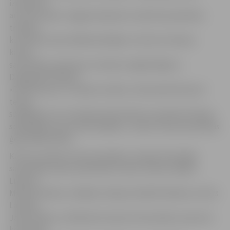
izmantota
arī citās vietās. Jelgavā nedaudz tuvāk tiks pievilktas
tribīnes,
kurās būs vietas 2500 skatītājiem. Līdz šim «Deivisa
kausa»
sacensības notikušas Jūrmalā, Liepājā, Rīgā un
Daugavpilī. Rīkojot
«Deivisa kausu» Latvijas novados, tiek piesaistīti jauni
tenisa
spēlētāji, kuri var iedvesmoties kļūt no amatiera līmeņa
spēlētājiem par profesionāļiem,» stāsta Tenisa savienības
ģenerālsekretārs.
Kā ziņo Latvijas Tenisa savienība, Latvijas izlasi šajās
sacensībās varētu pārstāvēt Ernests Gulbis, Miķelis
Lībietis,
Mārtiņš Podžus, Krišjānis Stabiņš, Rūdolfs Mednis, Artūrs
Lazdiņš,
Jānis Podžus un Rihards Emuliņš. Visticamāk, ka precīzs