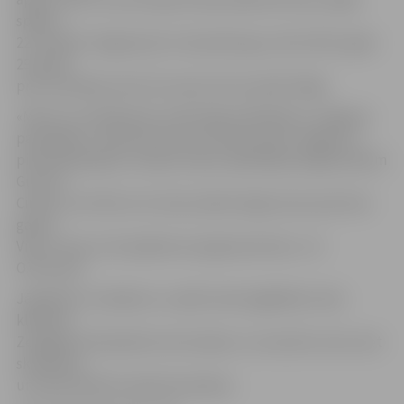
spēles –
22. oktobrī Jelgavā pret Luksemburgu, kā arī 2017. gada
29. aprīlī
pret Zviedrijas izlasi. Šis mačs tiks aizvadīts Rīgā.
«Mums ir izveidojusies veiksmīga sadarbība ar Jelgavas
pašvaldību. Liela loma tam, ka mačs notiks Jelgavā, ir
pieredzējušajam Latvijas izlases spēlētājam jelgavniekam
Guntim
Ciršam, kurš līdz ar šo maču plāno beigt savas sportista
gaitas.
Viņš ir viens no šī pasākuma organizatoriem,» tā
O.Voroņins.
Jāpiebilst, ka biļetes uz spēli varēs iegādāties tikai
klātienē
Zemgales Olimpiskā centra kasēs, to cena būs 2 eiro, bet
skolēniem
un pensionāriem ieeja bezmaksas.