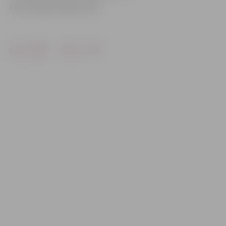
Foto: Renārs Buivids, LRF
Drukāt
Dalīties