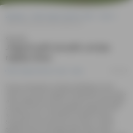
Sākumlapa
Portāla “Jelgavas Vēstnesis” arhīvs
Sports
Jelgavā spēli aizvadīs Latvijas regbija izlase
Klausīties
Jelgavā spēli aizvadīs Latvijas
regbija izlase
19/10/2016
Portāla “Jelgavas Vēstnesis” arhīvs
Sports
Eiropas čempionāta 2. divīzijas kvalifikācijas turnīra
ietvaros 22. oktobrī Zemgales Olimpiskajā centrā Latvijas
vīriešu regbija izlase tiksies ar viesiem no Luksemburgas.
«Domāju, ka mūsu izlases spēlētāji ir labākā sportiskā
formā nekā viesi, jo Latvijā tikko noslēdzās Latvijas
čempionāts, bet viņiem vēl tas nav sācies,» tā pirms
gaidāmās izlašu savstarpējās spēles stāsta Latvijas