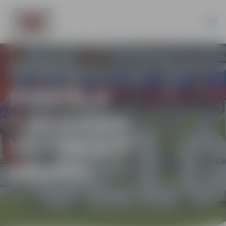
PORTĀLA
“JELGAVAS
VĒSTNESIS”
ARHĪVS