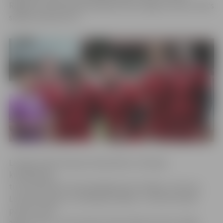
Regbija federācijas ģenerālsekretārs Oļegs Voroņins. Mačs
sāksies pulksten 15.
Latvijas izlase Eiropas čempionāta 2. divīzijas
kvalifikācijas
turnīrā ielozēta vienā apakšgrupā ar Čehijas, Lietuvas,
Luksemburgas un Zviedrijas izlasēm. Turnīra formāts
paredz viena
apļa turnīru, kurā Latvijas izlasei plānotas divas mājas