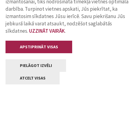
izmantošanai, tiks nodrošināta tīmekļa vietnes optimāla
darbība. Turpinot vietnes apskati, Jūs piekrītat, ka
izmantosim sīkdatnes Jūsu ierīcē. Savu piekrišanu Jūs
jebkurā laikā varat atsaukt, nodzēšot saglabātās
sīkdatnes.
UZZINĀT VAIRĀK
.
APSTIPRINĀT VISAS
PIELĀGOT IZVĒLI
ATCELT VISAS
Kontakti