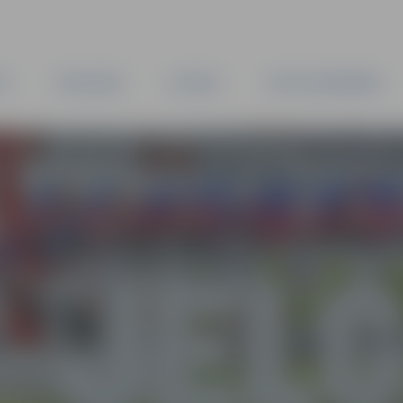
TA
PAŠVALDĪBA
IESTĀDES
KAPITĀLSABIEDRĪBAS