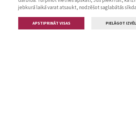
darbība. Turpinot vietnes apskati, Jūs piekrītat, ka i
jebkurā laikā varat atsaukt, nodzēšot saglabātās sīkd
APSTIPRINĀT VISAS
PIELĀGOT IZVĒL
Kontakti
Jelgavas valstp
Lielā iela 11
+371 630055
pasts@jelga