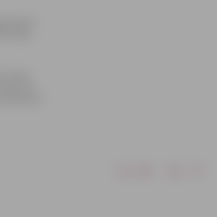
go solījumu
teinberga,
 Latvijas
ts pēc tam,
os eksāmenus
Drukāt
Dalīties