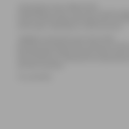
Jaunos pilsoņus sveica Jelgavas domes
priekšsēdētāja vietnieks Jurijs Strods. Savukārt svinī
Latvijas valstij deva jelgavnieki Nataļja Savicka, Alla Š
Artūrs Gonaks, Jūlija Liepiņa un Janīna Hvorostova.
Jāatgādina, ka personām, kuras uzņem Latvijas
pilsonībā naturalizācijas kārtībā, zvērests par uzticību
Republikai jādod svinīgā ceremonijā. Solījums tiek do
kad pretendenti jau ir nokārtojuši visus nepieciešam
pilsonības saņemšanai.
Foto: pašvaldība