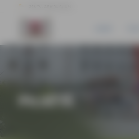
24.6 °C, 2.8 m/s, 45.2 %
JAUNUMI
PILSĒ
PILSĒTĀ