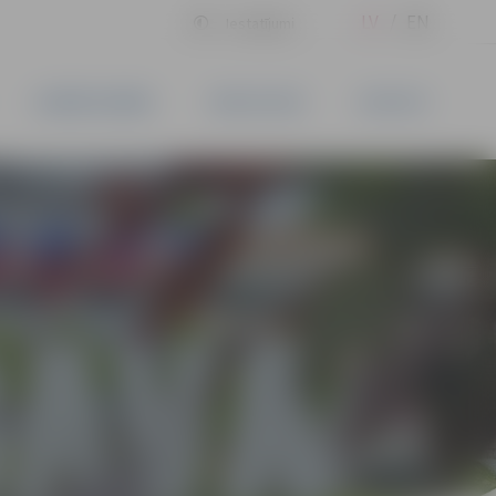
LV
EN
Iestatījumi
UZŅĒMĒJDARBĪBA
PAKALPOJUMI
KONTAKTI