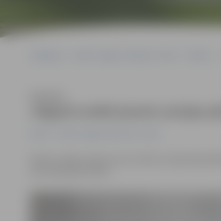
Sākumlapa
Portāla “Jelgavas Vēstnesis” arhīvs
Pilsētā
Klausīties
Jelgavā sveikti jaunie Latvijas pi
Pilsētā
Portāla “Jelgavas Vēstnesis” arhīvs
Šodien svinīgo zvērestu par uzticību Latvijas Republik
naturalizācijas kārtībā.