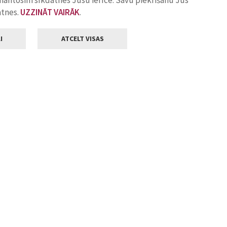
zmantosim sīkdatnes Jūsu ierīcē. Savu piekrišanu Jūs
atnes.
UZZINĀT VAIRĀK
.
I
ATCELT VISAS
Klientu apkalpošana
ilsētas pašvaldība
Darba laiks
, Jelgava, LV-3001
Pirmdienās
8.00 - 18.00
Otrdienās
8.00 - 17.00
22
Trešdienās
8.00 - 17.00
va.lv
Ceturtdienās
8.00 - 17.00
Piektdienās
8.00 - 14.30