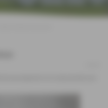
Jelgavā sveikti jaunie Latvijas pilsoņi
lsoņi
29/08/2019
ai deva pieci jelgavnieki, kurus Latvijas pilsonībā uzņem