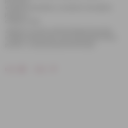
jaunumiem,
sazināties ar pašvaldību un noskaidrot interesējošos
jautājumus
cilvēkiem e-vidē.
Jāpiebilst, ka twitter profilam
@JelgavaLV
joprojām
ir lielākais sekotāju skaits starp Latvijas pilsētu twitter
profiliem – tam pievienojušies 5243 sekotāji.
Drukāt
Dalīties