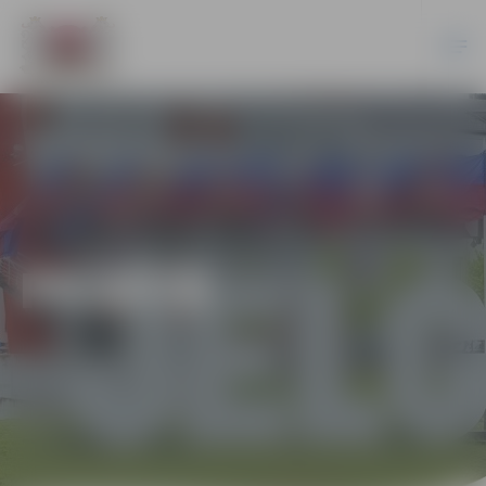
PILSĒTĀ