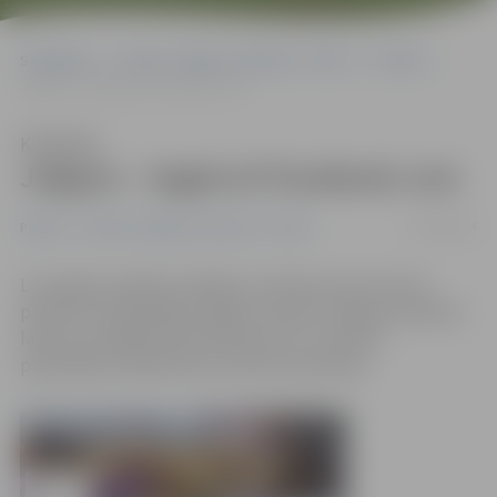
Sākumlapa
Portāla “Jelgavas Vēstnesis” arhīvs
Pilsētā
Jelgava – tagad arī Facebook.com
Klausīties
Jelgava – tagad arī Facebook.com
13/08/2014
Pilsētā
Portāla “Jelgavas Vēstnesis” arhīvs
Lai sniegtu papildu iespējas uzzināt par jaunumiem
pilsētā un pašvaldībā, tagad izveidota Jelgavas pilsētas
lapa arī sociālajā tīklā Facebook.com, informē
pašvaldības Sabiedrisko attiecību pārvalde.