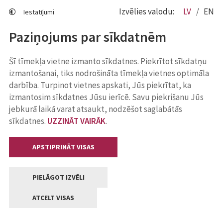
Izvēlies valodu:
LV
EN
Iestatījumi
Paziņojums par sīkdatnēm
Šī tīmekļa vietne izmanto sīkdatnes. Piekrītot sīkdatņu
izmantošanai, tiks nodrošināta tīmekļa vietnes optimāla
darbība. Turpinot vietnes apskati, Jūs piekrītat, ka
izmantosim sīkdatnes Jūsu ierīcē. Savu piekrišanu Jūs
jebkurā laikā varat atsaukt, nodzēšot saglabātās
sīkdatnes.
UZZINĀT VAIRĀK
.
APSTIPRINĀT VISAS
PIELĀGOT IZVĒLI
ATCELT VISAS