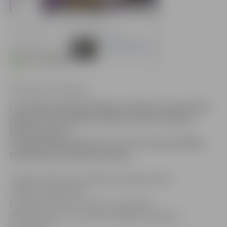
Ilze Knusle-Jankevica
Lai sniegtu papildu iespējas uzzināt par jaunumiem
pilsētā un pašvaldībā, tagad izveidota Jelgavas
pilsētas lapa arī
sociālajā tīklā
Facebook.com
, informē pašvaldības
Sabiedrisko attiecību pārvalde.
Jelgavas pilsētas pašvaldība sociālajos tīklos
Twitter
,
draugiem.lv
,
Facebook.com
un
Youtube
ir izveidojusi
pilsētas profilu, kas sniedz iespējas uzzināt par