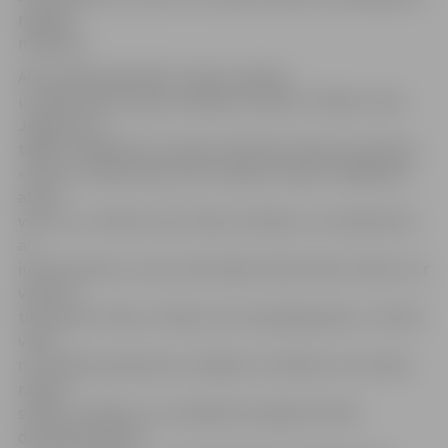
regulāri
mainīsies.
Abi studijas īpašnieki ir daudz ceļojuši
un šāda veida studiju redzējuši Londonā. «Šādas vietas
Jelgavā nav,
tādēļ, sadarbībā ar Latvijas Attīstības finanšu institūciju
«Altum», sākām darbu pie studijas izveides. Vēlējāmies
atvērt
vietu, kur cilvēki, dzerot tēju vai kafiju, var nodarboties
ar
interesantām un sevis attīstošām lietām. Būs arī bārs, kur
varēs ne
tikai iedzert tēju un kafiju, bet arī garšīgi paēst,» atzīmē
viena
no studijas īpašniecēm, atklājot, ka vēlētos arī veicināt
radošu
svētku svinēšanu, jo studijā būs iespēja atzīmēt
dzimšanas dienas