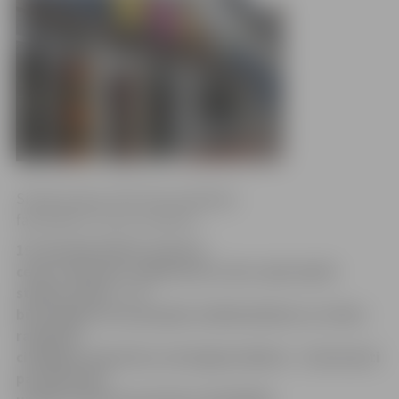
Sintija Liepiņa, RSU Komunikācijas
fakultātes 2. kursa studente
19. decembrī bērnu izpriecu
centra «Bossiks» telpās durvis vērs vaļā radošā
studija «Nams». Tā
būs iespēja, kur jaunajiem māksliniekiem un citiem
radošiem
cilvēkiem atsperties, bet jelgavniekiem – interesanti
pavadīt laiku