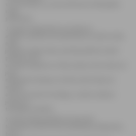
un citus svētkus, un, pirms sēsties pie uzklāta galda,
radoši
padarboties.
Jaunajiem māksliniekiem, kas vēlās sevi
atrādīt un pierādīt, par sadarbošanos ar radošo studiju
nebūs
jāmaksā. Studijas «Nams» pārstāvji palīdzēs izveidot
piemērotu šovu
vai vakara programmu. K.Vilka norāda, ka tiks veidots arī
jauno
mākslinieku katalogs, lai cilvēki, baudot tējas tasi,
nelasītu
avīzes, bet, pētot šo katalogu, uzzinātu vairāk par
jauniem un
talantīgiem cilvēkiem.
Studijas atklāšana gaidāma 19. decembrī.
No pulksten 19 līdz 21 būs oficiālā daļa ar ielūgumiem,
bet no