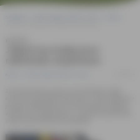
Sākumlapa
Portāla “Jelgavas Vēstnesis” arhīvs
Kultūra
Jelgavā top studija jauno mākslinieku atspērienam
Klausīties
Jelgavā top studija jauno
mākslinieku atspērienam
09/12/2014
Kultūra
Portāla “Jelgavas Vēstnesis” arhīvs
19. decembrī bērnu izpriecu centra «Bossiks» telpās
durvis vērs vaļā radošā studija «Nams». Tā būs iespēja, kur
jaunajiem māksliniekiem un citiem radošiem cilvēkiem
atsperties, bet jelgavniekiem – interesanti pavadīt laiku
un gūt arī jaunas prasmes nodarbībās.