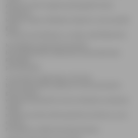
pulksten 21 līdz rīta gaismai laipni gaidīts ikviens
interesents.
Ieeja bez maksas. Atklāšanā uzstāsies DJ, instrumentālā
grupa
«Innocent Sound Masters» un vakaru vadīs Rihards Ošs.
No atklāšanas vakara līdz 25. janvārim
būs iespēja apskatīt mākslinieces Zanes Raičenokas-
Raišonokas
personālizstādi.
21. decembrī studijā «Nams» tiks rīkots
bērnu Ziemassvētku pasākums, kurā muzicēs bērnu
grupa «Rotiņa»,
viesosies Ziemassvētku vecītis ar dāvanām un darbosies
radošā
studija, kurā varēs veidot apsveikumu kartītes un citus
nieciņus.
Par pasākumu sīkāka informācija vēl sekos.