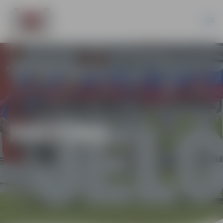
KULTŪRA