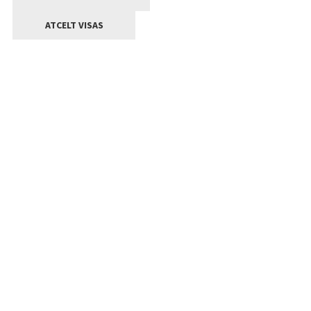
ATCELT VISAS
Kontakti
Jelgavas valstpilsētas pašvaldība
Lielā iela 11, Jelgava, LV-3001
+371 63005522
pasts@jelgava.lv
Klientu apkalpošana