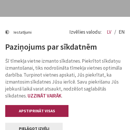
Izvēlies valodu:
LV
EN
Iestatījumi
Paziņojums par sīkdatnēm
Šī tīmekļa vietne izmanto sīkdatnes. Piekrītot sīkdatņu
izmantošanai, tiks nodrošināta tīmekļa vietnes optimāla
darbība. Turpinot vietnes apskati, Jūs piekrītat, ka
izmantosim sīkdatnes Jūsu ierīcē. Savu piekrišanu Jūs
jebkurā laikā varat atsaukt, nodzēšot saglabātās
sīkdatnes.
UZZINĀT VAIRĀK
.
APSTIPRINĀT VISAS
PIELĀGOT IZVĒLI