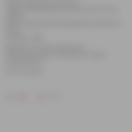
Radošā studija «Nams» tiks atvērta
Jelgavā, Pulkveža Brieža ielā 4, bērnu izpriecu centra
«Bossiks»
telpās. Studija būs atvērta darbadienās no pulksten 15
līdz 22,
brīvdienās – ilgāk.
Māksliniekus, kas vēlas sadarboties ar
radošo studiju «Nams», aicina rakstīt uz e-pastu
rsnams@rsnams.lv.
Foto: no JV arhīva
Drukāt
Dalīties