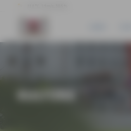
23.8 °C, 2.9 m/s, 50.5 %
JAUNUMI
PILSĒ
KULTŪRA