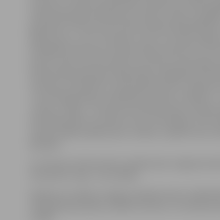
suvenīrus. «Kulišu kazaki parasti vārīja pirms tāliem p
tradicionāli tajā izmantojot putraimus, speķi un dažād
garšvielas. Pirms koncerta mēs cienāsim apmeklētājus
spēka avotu,» tā G.Jurčenoka. Tiem, kuri nebūs paguv
fotogrāfes N.Kravecas izstādi «Patiess skaistums», būs
pirms un pēc koncerta skatīt to kultūras nama foajē, 
tā atkal tiks eksponēta Sabiedrības integrācijas pārva
interesenti fotodarbus varēs aplūkot līdz 31. augusta
«Jautrais gadatirgus» piedalīsies kolektīvi «Džerelo»,
«Ļanok», «Mrija», J.Smirnovas Ventspils deju studijas 
viesmākslinieki no Ukrainas «Teatr na hoduļah», kas tr
ukraiņu dejām piešķirs jaunu veidolu, izpildot tās uz 
ķekatām.
Uz Ukraiņu kultūras dienu pasākumiem Jelgavā aicinā
interesents. Ieeja – bez maksas.
Pasākumus atbalsta Jelgavas pilsētas dome, Sabiedr
integrācijas pārvalde, iestāde «Kultūra» un Ukrainas 
Latvijā.