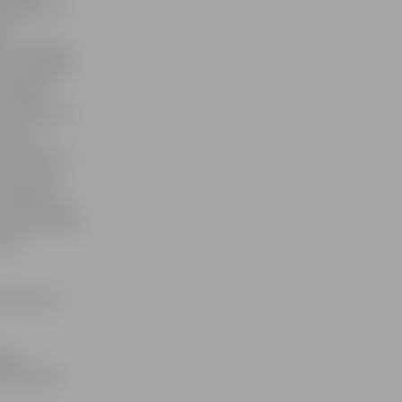
ārgājieniem,
as
 ar šo gardo
uši apskatīt
 iespēja
taču pēc tam
ldē, un
m. Koncertā
 «Veselka»,
audzēkņi un
adicionālajām
koka
ts ikviens
ības
vēstniecība