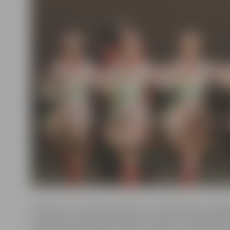
Pirmdien, 22. augustā pulksten 17 Sabiedrības integrā
pārvaldē (Sarmas ielā 4) notiks ukraiņu fotomāksliniec