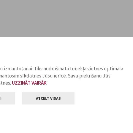
ņu izmantošanai, tiks nodrošināta tīmekļa vietnes optimāla
zmantosim sīkdatnes Jūsu ierīcē. Savu piekrišanu Jūs
atnes.
UZZINĀT VAIRĀK
.
I
ATCELT VISAS