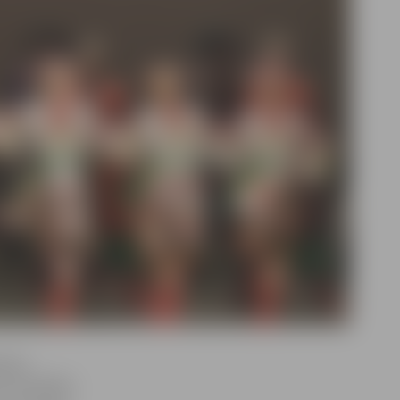
cijas
es Natālijas