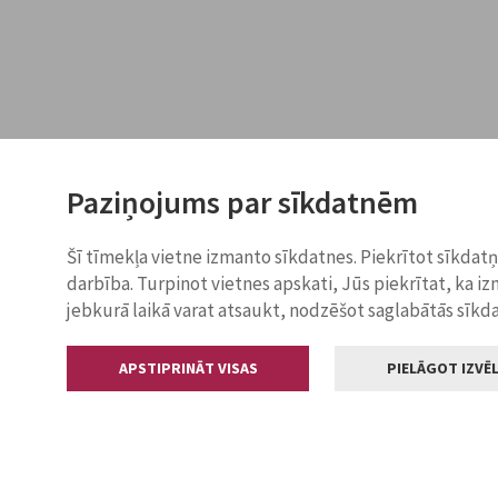
Paziņojums par sīkdatnēm
Šī tīmekļa vietne izmanto sīkdatnes. Piekrītot sīkdat
darbība. Turpinot vietnes apskati, Jūs piekrītat, ka i
jebkurā laikā varat atsaukt, nodzēšot saglabātās sīkd
APSTIPRINĀT VISAS
PIELĀGOT IZVĒL