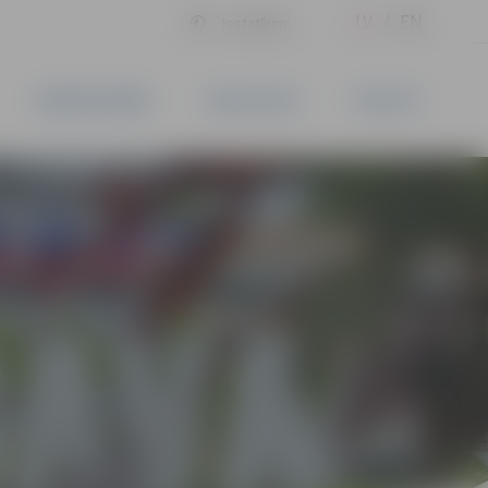
LV
EN
Iestatījumi
UZŅĒMĒJDARBĪBA
PAKALPOJUMI
KONTAKTI