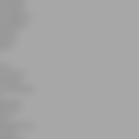
ar Ukrainas
arēs iepazīt
tūru salikumus
s sabiedrībā
uveni 30
ģioniem.
dsimta
 25.
 uz koncertu
s kultūras
mu ar dziesmām,
.
piedalīties
tīvus no
isore
a nogaršot īstu
 ukraiņu