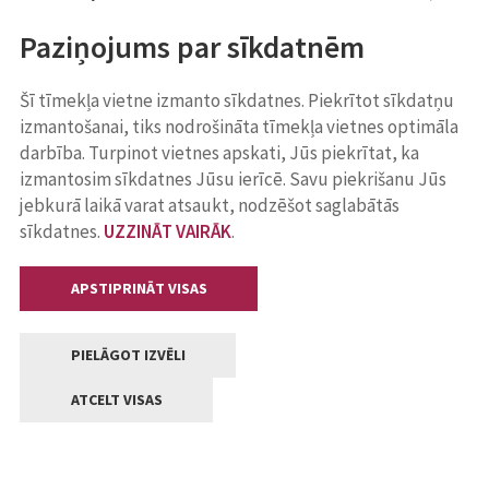
Paziņojums par sīkdatnēm
Šī tīmekļa vietne izmanto sīkdatnes. Piekrītot sīkdatņu
izmantošanai, tiks nodrošināta tīmekļa vietnes optimāla
darbība. Turpinot vietnes apskati, Jūs piekrītat, ka
izmantosim sīkdatnes Jūsu ierīcē. Savu piekrišanu Jūs
jebkurā laikā varat atsaukt, nodzēšot saglabātās
sīkdatnes.
UZZINĀT VAIRĀK
.
APSTIPRINĀT VISAS
PIELĀGOT IZVĒLI
ATCELT VISAS