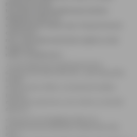
pulksten 15 muzejā
tiks atklāta Jūrmalas Mākslinieku biedrības
dalībnieku izstāde. Tās
vadītājs Dzintars Adienis saka: «Pie jums braucam
ciemos pirmo
reizi – esam sagatavojuši plašu, bagātu un raibu
izstādi, kurā
rādām, cik dažādi esam.»
Jūrmalas Mākslinieku biedrībā šobrīd aktīvi
darbojas ap 60 vietējo mākslinieku – gleznotāji, grafiķi,
lietišķās
mākslas meistari. Mākslu Jūrmalā pārstāv dažādas
paaudzes
mākslinieki ar plašu žanru, stilu, tehniku un materiālu
diapazonu.
«Manuprāt, šī ir ļoti bagātīga izstāde, kuru
pat knapi izdevās satilpināt jūsu lielajā izstāžu zālē,»
atzīst