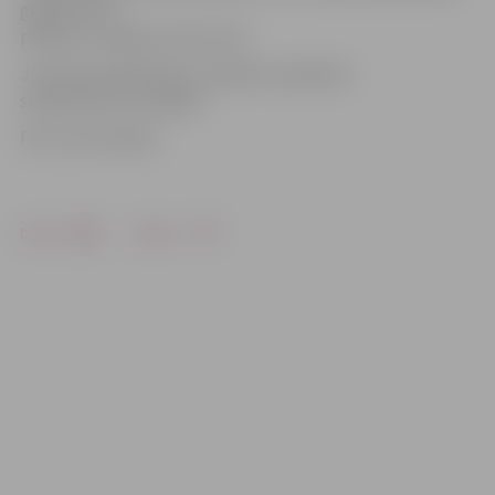
grupa mūsu
pilsētā «uzstājas» pirmo reizi.
Jūrmalas mākslinieku izstāde muzejā būs
skatāma līdz 13. jūlijam.
Foto: Ivars Veiliņš
Drukāt
Dalīties