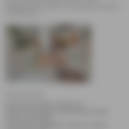
sagatavojuši plašu, bagātu un raibu izstādi, kurā rādām,
cik dažādi esam.»
Ritma Gaidamoviča
Ģederta Eliasa Jelgavas Vēstures un
mākslas muzejā jau par tradīciju kļuvis ik gadu
uzņemt ciemos kādas
citas pilsētas māksliniekus. Šodien, 13. jūnijā,