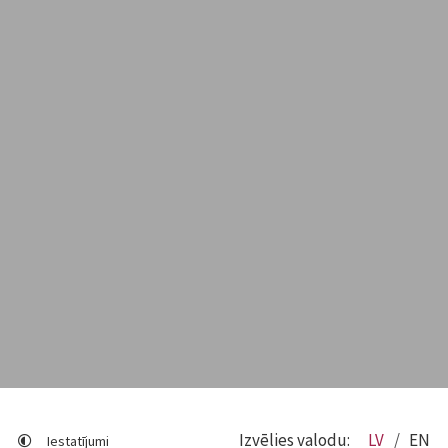
Izvēlies valodu:
LV
EN
Iestatījumi