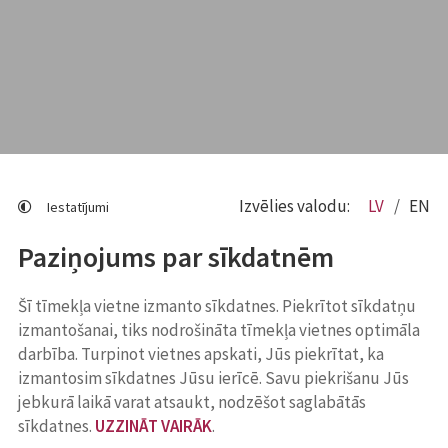
Izvēlies valodu:
LV
EN
Iestatījumi
Paziņojums par sīkdatnēm
Šī tīmekļa vietne izmanto sīkdatnes. Piekrītot sīkdatņu
izmantošanai, tiks nodrošināta tīmekļa vietnes optimāla
darbība. Turpinot vietnes apskati, Jūs piekrītat, ka
izmantosim sīkdatnes Jūsu ierīcē. Savu piekrišanu Jūs
jebkurā laikā varat atsaukt, nodzēšot saglabātās
sīkdatnes.
UZZINĀT VAIRĀK
.