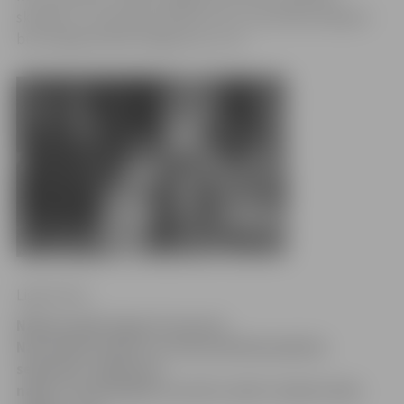
skatāma 7. novembrī pulksten 19, un portāla lasītājiem
būs iespēja laimēt ielūgumus uz to.
Ligita Vaita
Nākamnedēļ Jelgavā viesosies
Nacionālais teātris un mūsu pilsētā piedāvās
septiņām «Spēlmaņu
nakts» nominācijām izvirzīto izrādi «Zudušo laiku