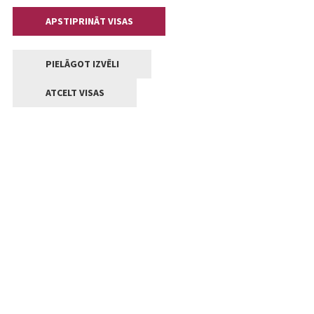
APSTIPRINĀT VISAS
PIELĀGOT IZVĒLI
ATCELT VISAS
Kontakti
Jelgavas valstpilsētas pašvaldība
Lielā iela 11, Jelgava, LV-3001
+371 63005522