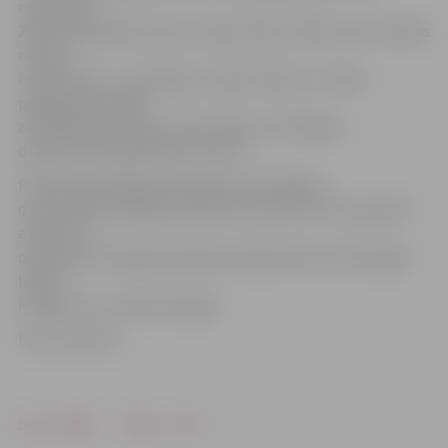
nomināciju –
2012./2013. gada sezonas «Gada teātra izrāde», bet izrādes
režisore
Ināra Slucka – nomināciju «Gada režisore». Izrāde
pagājušajā nedēļā
ar panākumiem tika prezentēta arī
VI Baltijas
drāmas festivālā Kauņā, Lietuvā.
Portāla www.jelgavasvestnesis.lv lasītājiem
drīzumā būs iespēja piedalīties konkursā, kurā, pareizi
atbildot uz
organizatoru sagatavotajiem jautājumiem, būs iespēja
laimēt
ielūgumus uz izrādi Jelgavā.
Foto: teatris.lv
Drukāt
Dalīties