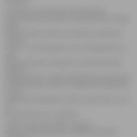
Rimšēviča.
Iestudējuma «Zudušo laiku citējot» pamatā ir
stāsts par slavenu scenāristu, kuram jāuzraksta scenārijs
jaunai
filmai. Par filmas varoņiem viņš izvēlas sev pazīstamus
cilvēkus,
bet sevi – par filmas galveno varoni. Notiekošais ap viņu
rada
idejas notikumiem scenārijā, līdz vienā brīdī realitāte
saplūst ar
fantāziju pasauli un iztēlē radītais galvenais varonis kļūst
stiprāks par pašu scenāristu. Jautājums par mākslinieka
un viņa
radītā darba mijiedarbību vienmēr ir palicis mīkla – kā un
cik
lielā mērā tie viens otru ietekmē?
Izrāde «Zudušo laiku citējot» ir ieguvusi
septiņas «Spēlmaņu nakts» nominācijas, tajā skaitā