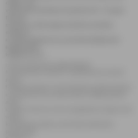
citējot», kas
veidota pēc
amerikāņu 20. gadsmita 40. – 50. gadu
film noir
motīviem.
Izrāde Jelgavas kultūras namā būs
skatāma 7.
novembrī pulksten 19, un portāla lasītājiem būs
iespēja laimēt
ielūgumus uz to.
Izrādes veidošanai jau pagājušajā gadā
Nacionālā teātra «OKartes» Jaunajā zālē tika uzbūvēti
septiņi
filmēšanas paviljoni un tika nofilmētas vairākas epizodes,
izmantojot film noir vizuālo stilistiku. Pārējās epizodes
aktieri
izspēlē uz skatuves, kuras scenogrāfiskais risinājums tiek
veidots
kā filmēšanas paviljons, informē Nacionālā teātra
pārstāve Līga