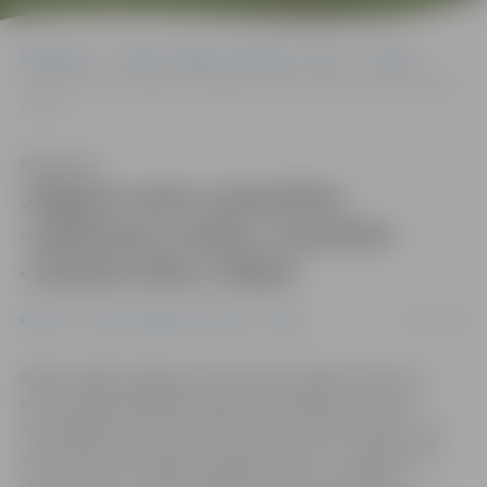
Sākumlapa
Portāla “Jelgavas Vēstnesis” arhīvs
Kultūra
Jelgavā varēs noskatīties «Spēlmaņu naktij» nominēto «Zudušo laiku
citējot»
Klausīties
Jelgavā varēs noskatīties
«Spēlmaņu naktij» nominēto
«Zudušo laiku citējot»
29/10/2013
Kultūra
Portāla “Jelgavas Vēstnesis” arhīvs
Nākamnedēļ Jelgavā viesosies Nacionālais teātris un
mūsu pilsētā piedāvās septiņām «Spēlmaņu nakts»
nominācijām izvirzīto izrādi «Zudušo laiku citējot», kas
veidota pēc amerikāņu 20. gadsmita 40. – 50. gadu film
noir motīviem. Izrāde Jelgavas kultūras namā būs